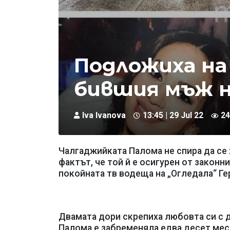
Подложиха на
бившия мъж н
Iva Ivanova
13:45 | 29 Jul 22
24
Чалгаджийката Палома не спира да се х
фактът, че той й е осигурен от законн
покойната тв водеща на „Огледала“ Гер
Двамата дори скрепиха любовта си с д
Палома е забременяла едва десет месе