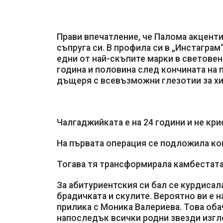
Прави впечатление, че Палома акцент
съпруга си. В профила си в „Инстаграм“
едни от най-скъпите марки в световен
година и половина след кончината на 
дъщеря с всевъзможни глезотии за хи
Чалгаджийката е на 24 години и не кри
На първата операция се подложила ко
Тогава тя трансформирала камбестата 
За абитуриентския си бал се курдисал
брадичката и скулите. Вероятно ви е 
прилика с Моника Валериева. Това оба
напоследък всички родни звезди изгл