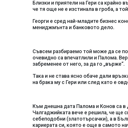
Близки и приятели на Гери са крайно в
че тя още не е изстинала в гроба, а то
Георги е сред най-младите бизнес кон
мениджмънта и банковото дело.
Съвсем разбираемо той може да се пох
очевидно са впечатлили и Палома. Вер
забременее от него, за да го „върже“.
Така и не става ясно обаче дали връз
на брака му с Гери или след като е овд
Към днешна дата Палома и Конов са в 
Чалгаджийката вече е решила, че ще 
себеподобни (златотърсачки), а в Бъл
кариерата си, която е още в самото на