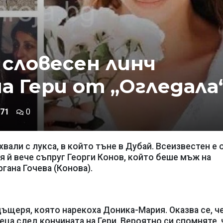
 словесен линч
а Гери от „Огледала
71
0
вали с лукса, в който тъне в Дубай. Всеизвестен е 
ия й вече съпруг Георги Конов, който беше мъж на
гана Гочева (Конова).
ъщеря, която нарекоха Доника-Мария. Оказва се, ч
ца след кончината на Гери. Вероятно си спомняте, 