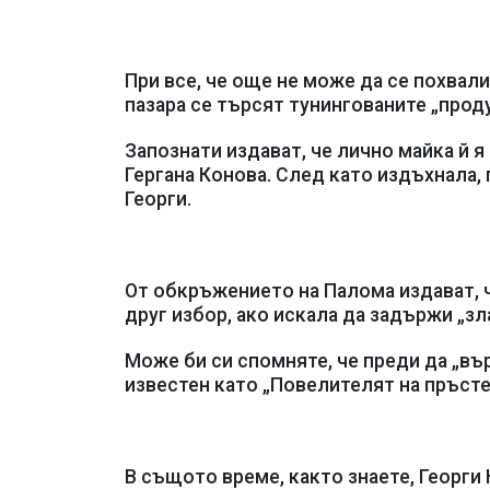
При все, че още не може да се похвали
пазара се търсят тунингованите „проду
Запознати издават, че лично майка й я
Гергана Конова. След като издъхнала,
Георги.
От обкръжението на Палома издават, ч
друг избор, ако искала да задържи „зл
Може би си спомняте, че преди да „вър
известен като „Повелителят на пръсте
В същото време, както знаете, Георги 