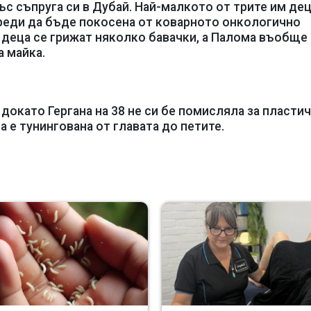
ъс съпруга си в Дубай. Най-малкото от трите им дец
 преди да бъде покосена от коварното онкологично
 деца се грижат няколко бавачки, а Палома въобще
а майка.
окато Гергана на 38 не си бе помисляла за пласти
 е тунингована от главата до петите.