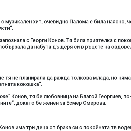
 с музикален хит, очевидно Палома е била наясно, ч
кти“.
 запознала с Георги Конов. Тя била приятелка с пок
 побързала да набута дъщеря си в ръцете на овдове
е тя не планирала да ражда толкова млада, но ням
атната кокошка“.
же“ Конов, тя бе любовница на Благой Георгиев, по
ните“, докато бе женен за Есмер Омерова.
Конов има три деца от брака си с покойната тв вод