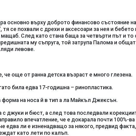
ира основно върху доброто финансово състояние н
, тя се похвали с дрехи и аксесоари за нея и бебето 
 мащаб. След като стана баща за четвърти път и то
предишната му съпруга, той затрупа Палома и общат
ляди левове.
е, че още от ранна детска възраст е много глезена.
гато била едва 17-годишна – ринопластика.
форма на носа й в тип а ла Майкъл Джексън.
а с джуки и бюст, а след това последвали корекции
направило впечатление, че е докарала почти 100%-ва
че едва ли е изненадващо за някого, предвид факта,
еждат като лети по калъп.