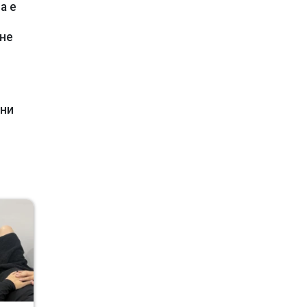
а е
 не
чни