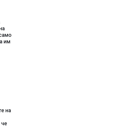
а
на
 само
а им
те на
 че