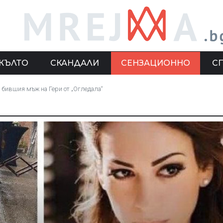
ЖЪЛТО
СКАНДАЛИ
СЕНЗАЦИОННО
С
 бившия мъж на Гери от „Огледала“