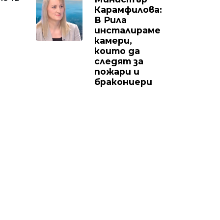
Карамфилова:
В Рила
инсталираме
камери,
които да
следят за
пожари и
бракониери