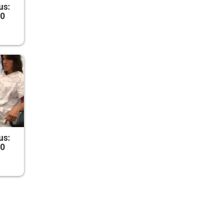
us:
50
us:
50