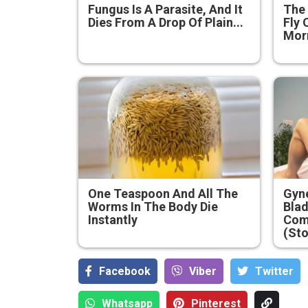
Fungus Is A Parasite, And It
The 
Dies From A Drop Of Plain...
Fly 
Mor
One Teaspoon And All The
Gyne
Worms In The Body Die
Blad
Instantly
Com
(Sto
Facebook
Viber
Тwitter
Whatsapp
Pinterest