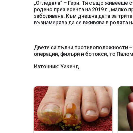
„Огледала“ – Гери. Тя също живееше с
родено през есента на 2019 г., малко
заболяване. Към днешна дата за трите
възнамерява да се вживява в ролята н
Двете са пълни противоположности – д
операции, филъри и ботокси, то Палома
Източник: Уикенд