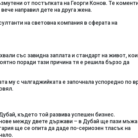
ъзмутени от постъпката на Георги Конов. Те комент
й вече направил дете на друга жена.
султанти на световна компания в сферата на
вали със завидна заплата и стандарт на живот, ко
оятно поради тази причина тя е решила бързо да
ката му с чалгаджийката е започнала успоредно по в
овял.
Дубай, където той развива успешен бизнес.
снове между двете държави – в Дубай ще пази мъжа
гария ще се опита да даде по-сериозен тласък на
чало.