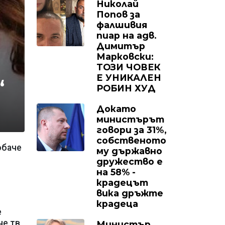
Николай
Попов за
фалшивия
пиар на адв.
Димитър
Марковски:
ТОЗИ ЧОВЕК
Е УНИКАЛЕН
“
РОБИН ХУД
Докато
министърът
говори за 31%,
собственото
обаче
му държавно
дружество е
на 58% -
крадецът
вика дръжте
крадеца
е
че тв
Министър