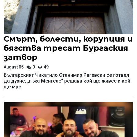
Смърт, болести, корупция и
бягства тресат Бургаския
затвор
August 05
0
49
Българският Чикатило Станимир Рагевски се готвел
да духне, „г-жа Менгеле“ решава кой ще живее и кой
ще мре