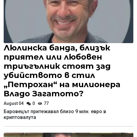
Люлинска банда, близък
приятел или любовен
триъгълник стоят зад
убийството в стил
„Петрохан“ на милионера
Владо Загатото?
August 04
0
77
Баровецът притежавал близо 9 млн. евро в
криптовалута