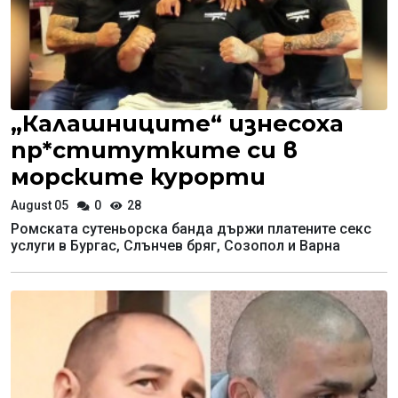
„Калашниците“ изнесоха
пр*ститутките си в
морските курорти
August 05
0
28
Ромската сутеньорска банда държи платените секс
услуги в Бургас, Слънчев бряг, Созопол и Варна