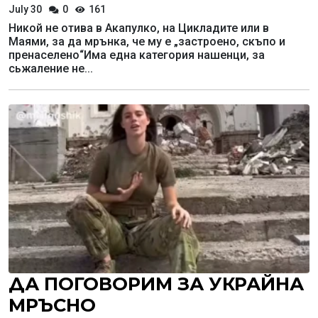
July 30
0
161
Никой не отива в Акапулко, на Цикладите или в
Маями, за да мрънка, че му е „застроено, скъпо и
пренаселено“Има една категория нашенци, за
сьжаление не...
ДА ПОГОВОРИМ ЗА УКРАЙНА
МРЪСНО