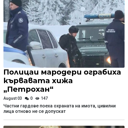
Полицаи мародери ограбиха
кървавата хижа
„Петрохан“
August 03
0
147
Частни гардове поеха охраната на имота, цивилни
лица отново не се допускат