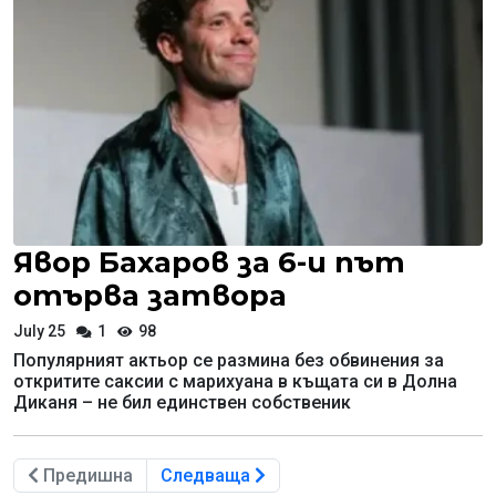
Явор Бахаров за 6-и път
отърва затвора
July 25
1
98
Популярният актьор се размина без обвинения за
откритите саксии с марихуана в къщата си в Долна
Диканя – не бил единствен собственик
Предишна
Следваща