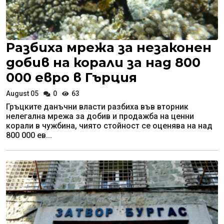
Разбиха мрежа за незаконен
добив на корали за над 800
000 евро в Гърция
August 05
0
63
Гръцките данъчни власти разбиха във вторник
нелегална мрежа за добив и продажба на ценни
корали в чужбина, чиято стойност се оценява на над
800 000 ев...