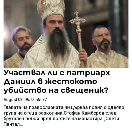
Участвал ли е патриарх
Даниил в жестокото
убийство на свещеник?
August 03
0
77
Главата на православната ни църква повил с одеяло
трупа на отеца разколник Стефан Камберов след
брутален побой пред портите на манастира „Свети
Пантал...