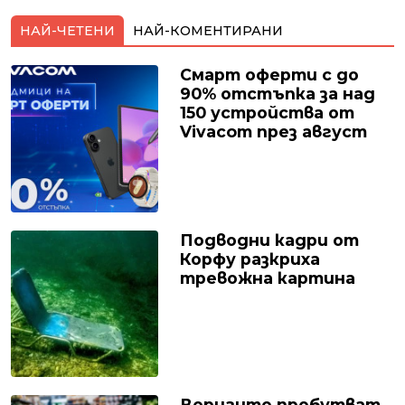
НАЙ-ЧЕТЕНИ
НАЙ-КОМЕНТИРАНИ
Смарт оферти с до
90% отстъпка за над
150 устройства от
Vivacom през август
Подводни кадри от
Корфу разкриха
тревожна картина
Веригите пробутват