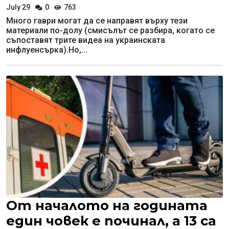
July 29
0
763
Много гаври могат да се направят върху тези
материали по-долу (смисълът се разбира, когато се
съпоставят трите видеа на украинската
инфлуенсърка).Но,...
От началото на годината
един човек е починал, а 13 са