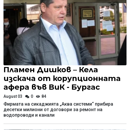
Пламен Дишков – Кела
изскача от корупционната
афера във ВиК - Бургас
August 03
0
84
Фирмата на сикаджията „Аква системи“ прибира
десетки милиони от договори за ремонт на
водопроводи и канали