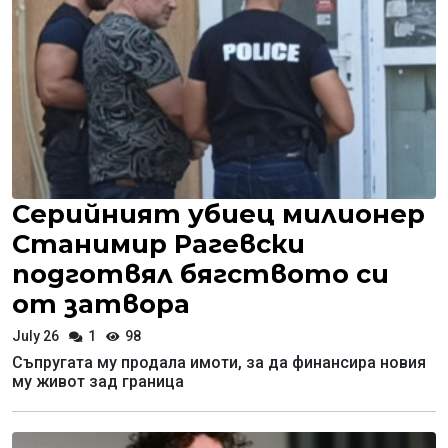
Серийният убиец милионер
Станимир Рагевски
подготвял бягството си
от затвора
July 26
1
98
Съпругата му продала имоти, за да финансира новия
му живот зад граница