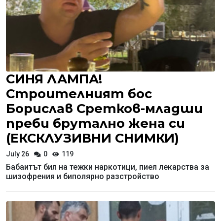
СИНЯ ЛАМПА!
Строителният бос
Борислав Сретков-младши
преби брутално жена си
(ЕКСКЛУЗИВНИ СНИМКИ)
July 26
0
119
Бабаитът бил на тежки наркотици, пиел лекарства за
шизофрения и биполярно разстройство