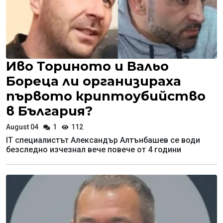
Иво Ториното и Вальо
Бореца ли организираха
първото криптоубийство
в България?
August 04
1
112
IТ специалистът Александър Алтънбашев се води
безследно изчезнал вече повече от 4 години