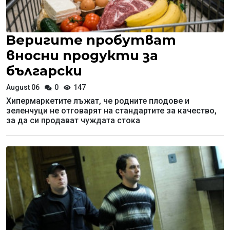
Веригите пробутват
вносни продукти за
български
August 06
0
147
Хипермаркетите лъжат, че родните плодове и
зеленчуци не отговарят на стандартите за качество,
за да си продават чуждата стока