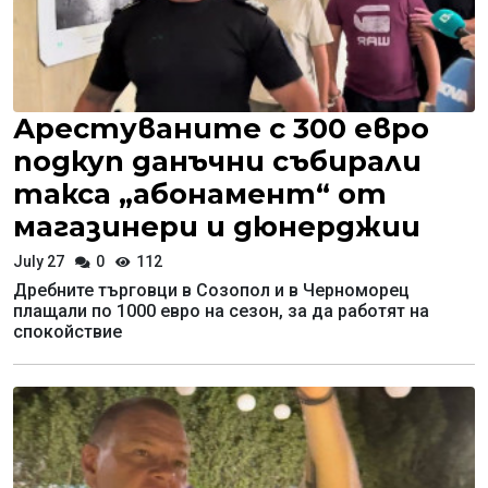
Арестуваните с 300 евро
подкуп данъчни събирали
такса „абонамент“ от
магазинери и дюнерджии
July 27
0
112
Дребните търговци в Созопол и в Черноморец
плащали по 1000 евро на сезон, за да работят на
спокойствие