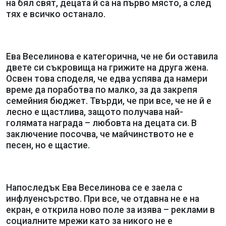
на бял свят, децата й са на първо място, а след
тях е всичко останало.
Ева Веселинова е категорична, че не би оставила
двете си съкровища на грижите на друга жена.
Освен това споделя, че едва успява да намери
време да поработва по малко, за да закрепя
семейния бюджет. Твърди, че при все, че не й е
лесно е щастлива, защото получава най-
голямата награда – любовта на децата си. В
заключение посочва, че майчинството не е
песен, но е щастие.
Напоследък Ева Веселинова се е заела с
инфлуенсърство. При все, че отдавна не е на
екран, е открила ново поле за изява – реклами в
социалните мрежи като за никого не е