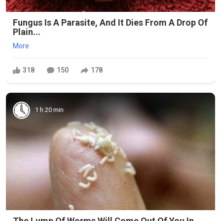
Fungus Is A Parasite, And It Dies From A Drop Of
Plain...
More
318
150
178
1 h 20 min
The Lump Of Worms Will Come Out Of You In