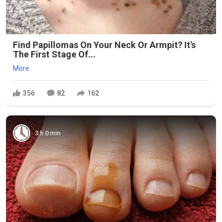
Find Papillomas On Your Neck Or Armpit? It's
The First Stage Of...
More
356
82
162
3 h 0 min