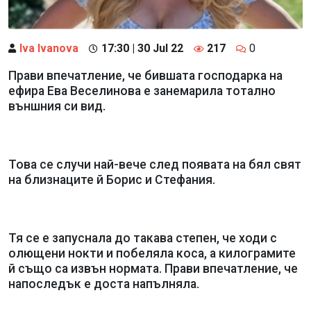
Iva Ivanova
17:30 | 30 Jul 22
217
0
Прави впечатление, че бившата господарка на
ефира Ева Веселинова е занемарила тотално
външния си вид.
Това се случи най-вече след появата на бял свят
на близнаците й Борис и Стефания.
Тя се е запуснала до такава степен, че ходи с
олющени нокти и побеляла коса, а килограмите
й също са извън нормата. Прави впечатление, че
напоследък е доста напълняла.