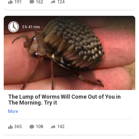
191
162
124
5 h 41 min
The Lump of Worms Will Come Out of You in
The Morning. Try it
More
365
108
142