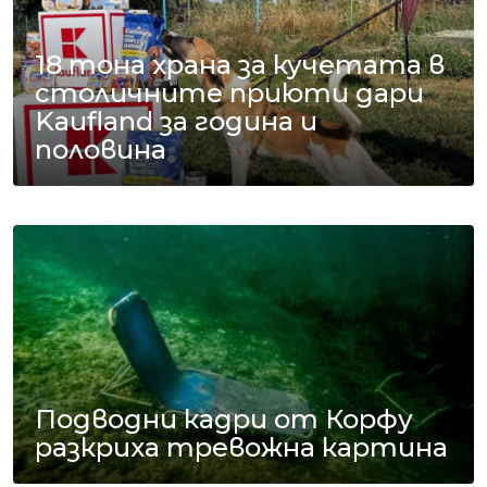
18 тона храна за кучетата в
столичните приюти дари
Kaufland за година и
половина
Подводни кадри от Корфу
разкриха тревожна картина