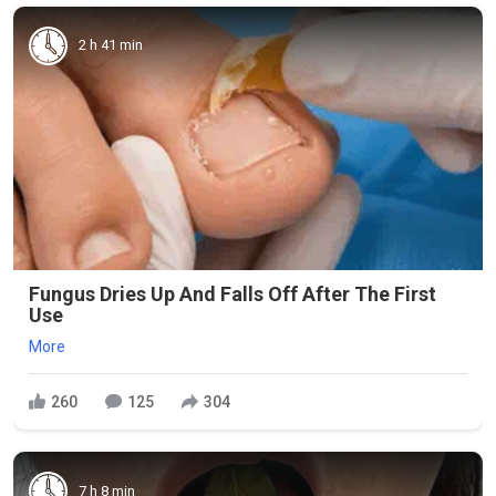
2 h 41 min
Fungus Dries Up And Falls Off After The First
Use
More
260
125
304
7 h 8 min