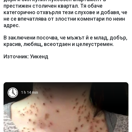
престижен столичен квартал. Тя обаче
категорично отхвърля тези слухове и добавя, че
не се впечатлява от злостни коментари по неин
адрес.
В заключени посочва, че мъжът й е млад, добър,
красив, любящ, всеотдаен и целеустремен.
Източник: Уикенд
1 h 14 min