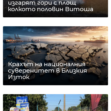
изгарят гори с площ
колкото половин Витоша
Крахът на националния
суверенитет в Близкия
Изток