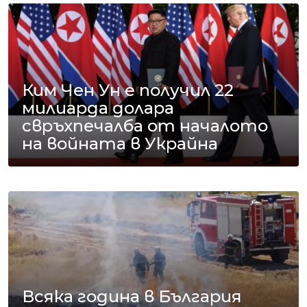
Ким Чен Ун е получил 22
милиарда долара
свръхпечалба от началото
на войната в Украйна
Всяка година в България