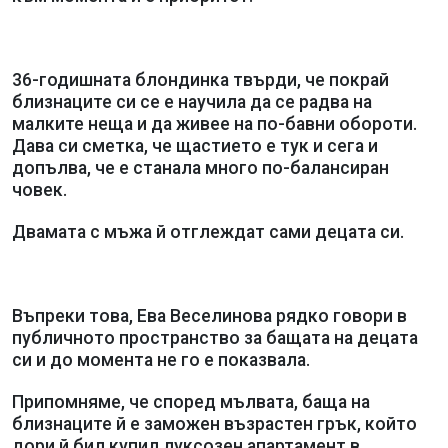
36-годишната блондинка твърди, че покрай
близнаците си се е научила да се радва на
малките неща и да живее на по-бавни обороти.
Дава си сметка, че щастието е тук и сега и
допълва, че е станала много по-балансиран
човек.
Двамата с мъжа й отглеждат сами децата си.
Въпреки това, Ева Веселинова рядко говори в
публичното пространство за бащата на децата
си и до момента не го е показвала.
Припомняме, че според мълвата, баща на
близнаците й е заможен възрастен грък, който
дори й бил купил луксозен апартамент в