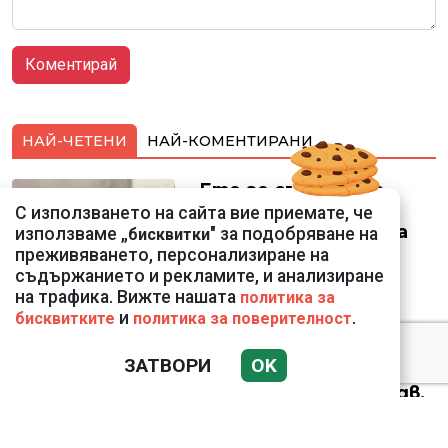
НАЙ-ЧЕТЕНИ
НАЙ-КОМЕНТИРАНИ
Ето го съпруга на
неадекватната
С използването на сайта вие приемате, че
външна министърка
използваме „
" за подобряване на
бисквитки
Велислава Петрова
преживяването, персонализиране на
съдържанието и рекламите, и анализиране
на трафика. Вижте нашата
политика за
и
.
бисквитките
политика за поверителност
ЗАТВОРИ
OK
Николай Попов за
фалшивия пиар на адв.
Димитър Марковски:
ТОЗИ ЧОВЕК Е