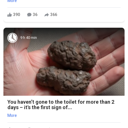
More
390
36
366
9 h 40 min
You haven’t gone to the toilet for more than 2
days – it's the first sign of...
More