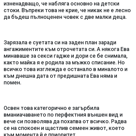
изненадващо, че набляга основно на детски
стоки. Въпреки това не крие, че никак не е лесно
да бъдеш пълноценен човек с две малки деца.
Зарязала е суетата си на заден план заради
ангажиментите към отрочетата си. А някога Ева
минаваше за секси гадже и дори се бе снимала,
както майка я е родила за мъжко списание. Но
всичко това изглежда е останало в миналото и
към днешна дата от предишната Ева няма и
помен.
Освен това категорично е загърбила
вманиачаването по перфектния външен вид и
вече си позволява да похапва от всичко. Радва
се на спокоен и щастлив семеен живот, което
към момента й е приоритет.