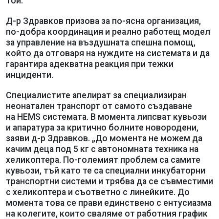
той.
Д-р Здравков призова за по-ясна организация,
по-добра координация и реално работещ модел
за управление на въздушната спешна помощ,
който да отговаря на нуждите на системата и да
гарантира адекватна реакция при тежки
инциденти.
Специалистите апелират за специализиран
неонатален транспорт от самото създаване
на HEMS системата. В момента липсват кувьози
и апаратура за критично болните новородени,
заяви д-р Здравков. „До момента не можем да
качим деца под 5 кг с автономната техника на
хеликоптера. По-големият проблем са самите
кувьози, тъй като те са специални инкубаторни
транспортни системи и трябва да се съвместими
с хеликоптера и съответно с линейките. До
момента това се прави единствено с ентусиазма
на колегите, които сваляме от работния график