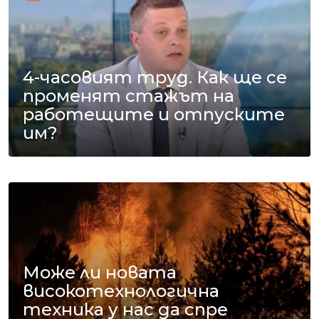
4-часовият труд. Как ще се
променят стажът на
работещите и отпуските
им?
Може ли новата
високотехнологична
техника у нас да спре