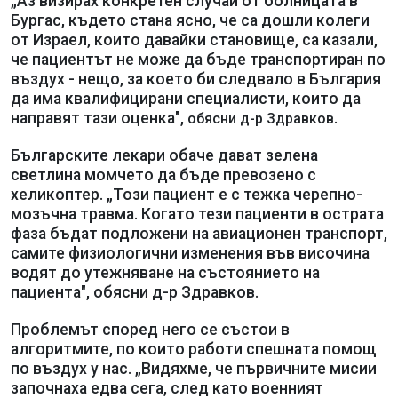
„Аз визирах конкретен случай от болницата в
Бургас, където стана ясно, че са дошли колеги
от Израел, които давайки становище, са казали,
че пациентът не може да бъде транспортиран по
въздух - нещо, за което би следвало в България
да има квалифицирани специалисти, които да
направят тази оценка",
.
обясни д-р Здравков
Българските лекари обаче дават зелена
светлина момчето да бъде превозено с
хеликоптер. „Този пациент е с тежка черепно-
мозъчна травма. Когато тези пациенти в острата
фаза бъдат подложени на авиационен транспорт,
самите физиологични изменения във височина
водят до утежняване на състоянието на
пациента", обясни д-р Здравков.
Проблемът според него се състои в
алгоритмите, по които работи спешната помощ
по въздух у нас. „Видяхме, че първичните мисии
започнаха едва сега, след като военният