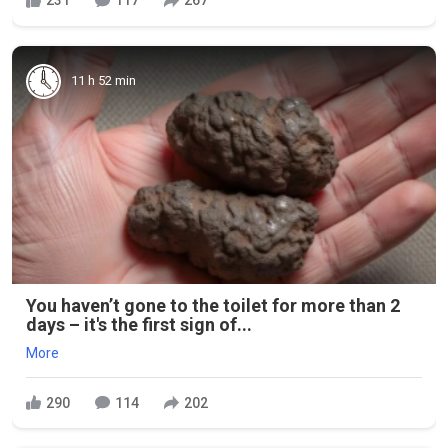
231
117
267
11 h 52 min
You haven’t gone to the toilet for more than 2
days – it's the first sign of...
More
290
114
202