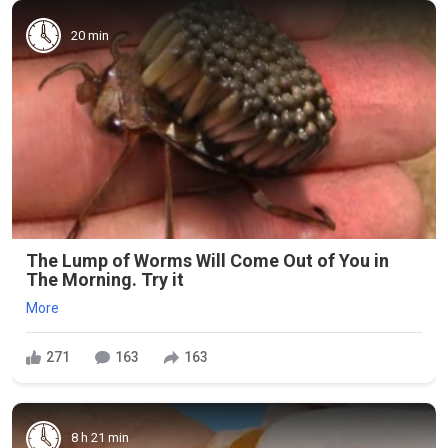
20 min
The Lump of Worms Will Come Out of You in
The Morning. Try it
More
271
163
163
8 h 21 min