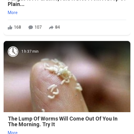
Plain...
More
168
107
84
1 h 37 min
The Lump Of Worms Will Come Out Of You In
The Morning. Try It
More