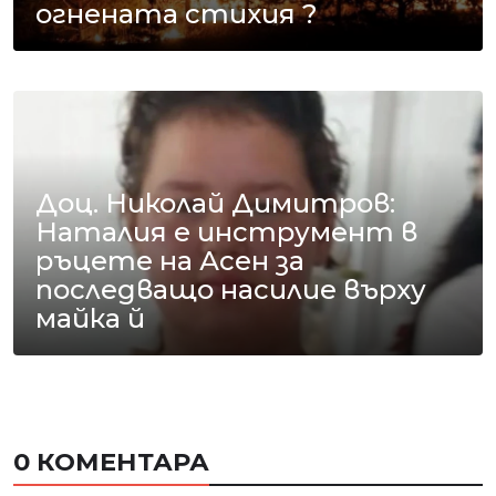
огнената стихия ?
Доц. Николай Димитров:
Наталия е инструмент в
ръцете на Асен за
последващо насилие върху
майка й
0 КОМЕНТАРА