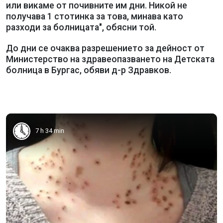
или викаме от почивните им дни. Никой не
получава 1 стотинка за това, минава като
разходи за болницата", обясни той.
До дни се очаква разрешението за дейност от
Министерство на здравеопазването на Детската
болница в Бургас, обяви д-р Здравков.
7 h 34 min