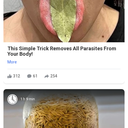
This Simple Trick Removes All Parasites From
Your Body!
More
312
61
254
1 h 9 min