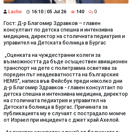
Lacho
16:10 | 05 Jul 26
140
0
Гост: Д-р Благомир Здравков – главен
консултант по детска спешна и интензивна
медицина, директор на столичната педиатрия и
управител на Детската болница в Бургас
„Оценката на чуждестранни колеги за
възможността да бъде осъществен авиационен
транспорт на дете с политравма осветява за
пореден път неадекватността на българския
HEMS", написа във Фейсбук преди няколко дни
д-р Благомир Здравков - главен консултант по
детска спешна и интензивна медицина, директор
на столичната педиатрия и управител на
Детската болница в Бургас. Причината за
публикацията му е случаят с пострадало момче
от Израел при инцидента с джет край Ахелой.