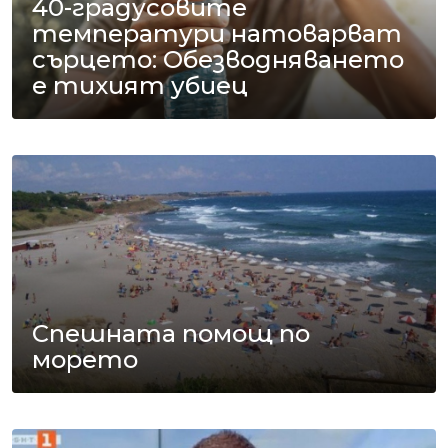
40-градусовите
температури натоварват
сърцето: Обезводняването
е тихият убиец
Спешната помощ по
морето