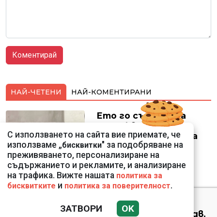
НАЙ-ЧЕТЕНИ
НАЙ-КОМЕНТИРАНИ
Ето го съпруга на
неадекватната
С използването на сайта вие приемате, че
външна министърка
използваме „
" за подобряване на
бисквитки
Велислава Петрова
преживяването, персонализиране на
съдържанието и рекламите, и анализиране
на трафика. Вижте нашата
политика за
и
.
бисквитките
политика за поверителност
Николай Попов за
ЗАТВОРИ
OK
фалшивия пиар на адв.