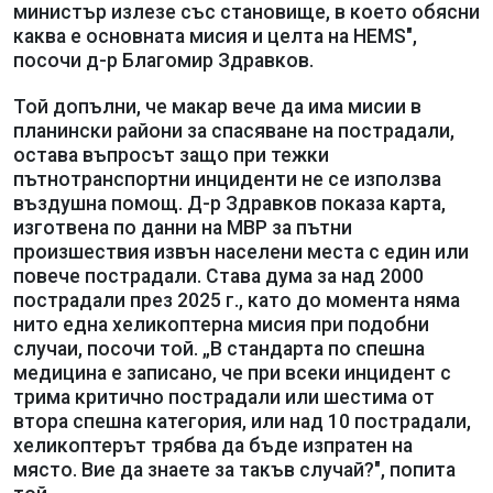
министър излезе със становище, в което обясни
каква е основната мисия и целта на HEMS",
посочи д-р Благомир Здравков.
Той допълни, че макар вече да има мисии в
планински райони за спасяване на пострадали,
остава въпросът защо при тежки
пътнотранспортни инциденти не се използва
въздушна помощ. Д-р Здравков показа карта,
изготвена по данни на МВР за пътни
произшествия извън населени места с един или
повече пострадали. Става дума за над 2000
пострадали през 2025 г., като до момента няма
нито една хеликоптерна мисия при подобни
случаи, посочи той. „В стандарта по спешна
медицина е записано, че при всеки инцидент с
трима критично пострадали или шестима от
втора спешна категория, или над 10 пострадали,
хеликоптерът трябва да бъде изпратен на
място. Вие да знаете за такъв случай?", попита