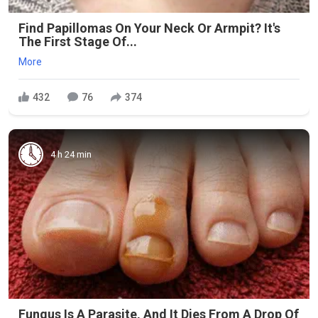
Find Papillomas On Your Neck Or Armpit? It's
The First Stage Of...
More
432
76
374
4 h 24 min
Fungus Is A Parasite, And It Dies From A Drop Of