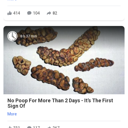
414
104
82
8 h 37 min
No Poop For More Than 2 Days - It's The First
Sign Of
More