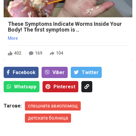
These Symptoms Indicate Worms Inside Your
Body! The first symptom is ..
More
402
169
104
Facebook
Viber
Тwitter
Whatsapp
Pinterest
Тагове:
спешната авиопомощ
детската болница