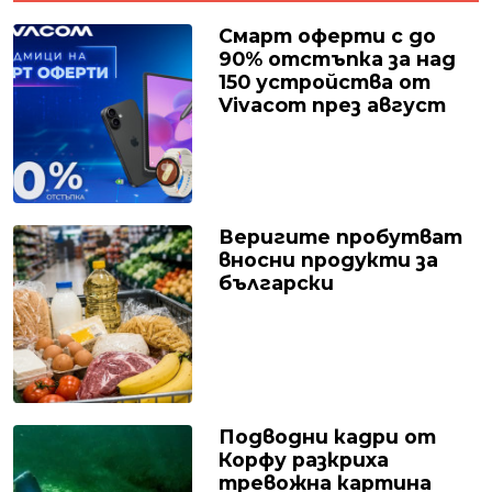
Смарт оферти с до
90% отстъпка за над
150 устройства от
Vivacom през август
Веригите пробутват
вносни продукти за
български
Подводни кадри от
Корфу разкриха
тревожна картина