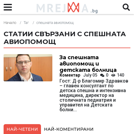
Начало
Таг
спешната авиопомощ
СТАТИИ СВЪРЗАНИ С СПЕШНАТА
АВИОПОМОЩ
За спешната
авиопомощ и
детската болница
Коментар
July 05
0
140
Гост: Д-р Благомир Здравков
– главен консултант по
детска спешна и интензивна
медицина, директор на
столичната педиатрия и
управител на Детската
болни...
НАЙ-ЧЕТЕНИ
НАЙ-КОМЕНТИРАНИ