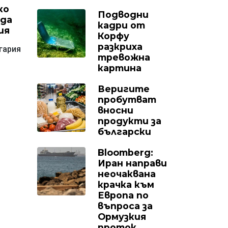
ко
Подводни
 да
кадри от
ия
Корфу
разкриха
гария
тревожна
картина
Веригите
пробутват
вносни
продукти за
български
Bloomberg:
Иран направи
неочаквана
крачка към
Европа по
въпроса за
Ормузкия
проток