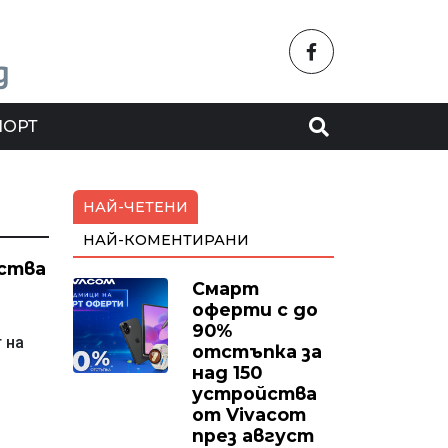
ПОРТ
НАЙ-ЧЕТЕНИ
НАЙ-КОМЕНТИРАНИ
ства
Смарт
оферти с до
90%
 на
отстъпка за
над 150
устройства
от Vivacom
през август