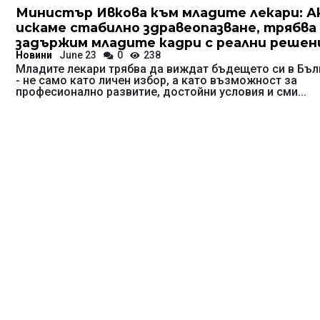
Министър Ивкова към младите лекари: А
искаме стабилно здравеопазване, трябва
задържим младите кадри с реални решен
Новини
June 23
0
238
Младите лекари трябва да виждат бъдещето си в Бъл
- не само като личен избор, а като възможност за
професионално развитие, достойни условия и сми...