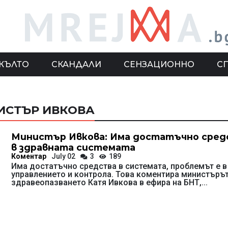
ЖЪЛТО
СКАНДАЛИ
СЕНЗАЦИОННО
С
ИСТЪР ИВКОВА
Министър Ивкова: Има достатъчно сред
в здравната системата
Коментар
July 02
3
189
Има достатъчно средства в системата, проблемът е в
управлението и контрола. Това коментира министърът
здравеопазването Катя Ивкова в ефира на БНТ,...