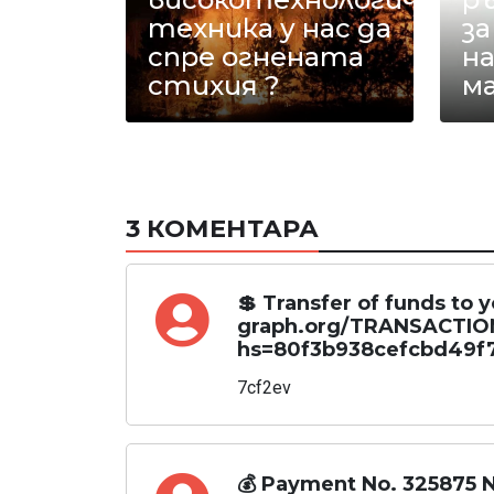
техника у нас да
з
спре огнената
на
стихия ?
ма
3 КОМЕНТАРА
💲 Transfer of funds to
graph.org/TRANSACTIO
hs=80f3b938cefcbd49f7
7cf2ev
💰 Payment No. 325875 