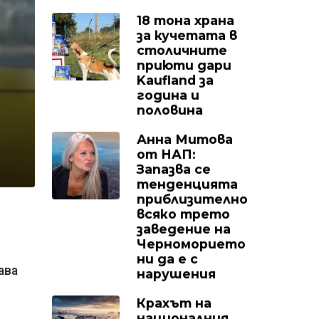
18 тона храна
за кучетата в
столичните
приюти дари
Kaufland за
година и
половина
Анна Митова
от НАП:
Запазва се
тенденцията
приблизително
всяко трето
заведение на
Черноморието
ни да е с
ава
нарушения
Крахът на
националния