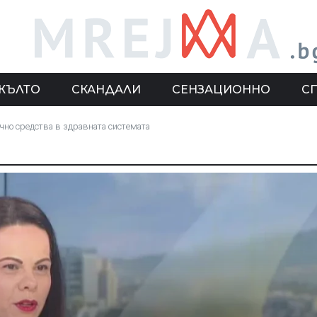
ЖЪЛТО
СКАНДАЛИ
СЕНЗАЦИОННО
С
чно средства в здравната системата