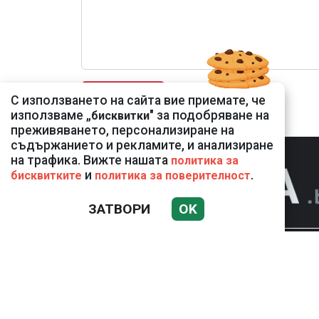
С използването на сайта вие приемате, че
използваме „
" за подобряване на
бисквитки
преживяването, персонализиране на
съдържанието и рекламите, и анализиране
на трафика. Вижте нашата
политика за
и
.
бисквитките
политика за поверителност
ЗАТВОРИ
OK
НОВИНИ
К
Използването и публикуването на част или 
разрешение на Медийна група Асмара ЕООД