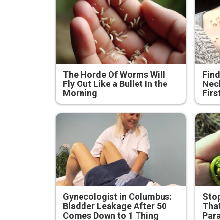
The Horde Of Worms Will
Find
Fly Out Like a Bullet In the
Neck
Morning
Firs
Gynecologist in Columbus:
Stop
Bladder Leakage After 50
That
Comes Down to 1 Thing
Para