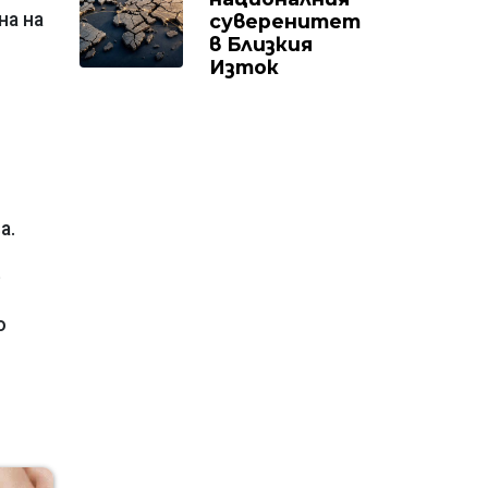
на на
суверенитет
в Близкия
Изток
а.
е
о