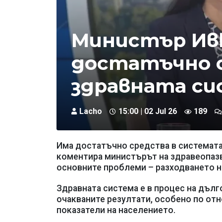
Министър Ивк
достатъчно 
здравната с
Lacho
15:00 | 02 Jul 26
189
Има достатъчно средства в системата,
коментира министърът на здравеопазва
основните проблеми – разходването н
Здравната система е в процес на дълг
очакваните резултати, особено по отн
показатели на населението.