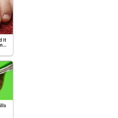
d It
n...
lls