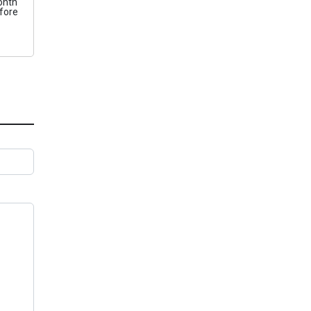
nth
fore