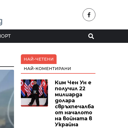
ПОРТ
НАЙ-ЧЕТЕНИ
НАЙ-КОМЕНТИРАНИ
Ким Чен Ун е
получил 22
милиарда
долара
свръхпечалба
от началото
на войната в
Украйна