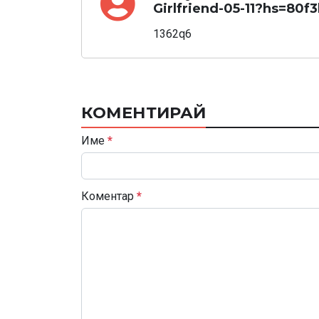
Girlfriend-05-11?hs=80
1362q6
КОМЕНТИРАЙ
Име
*
Коментар
*