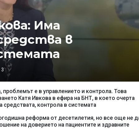
ова: Има
средства в
истемата
3
 проблемът е в управлението и контрола. Това
нето Катя Ивкова в ефира на БНТ, в което очерта
а средствата, контрола в системата
огодишна реформа от десетилетия, но все още не д
ошение на доверието на пациентите и здравните