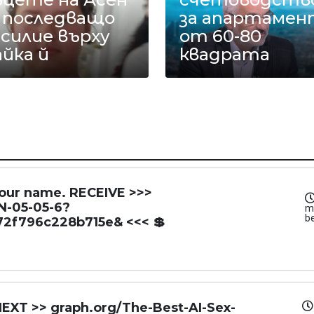
а последващо
за апартамен
силие върху
от 60-80
йка й
квадрата
 your name. RECEIVE >>>
N-05-05-6?
m
b
2f796c228b715e& <<< 💲
NEXT >> graph.org/The-Best-AI-Sex-