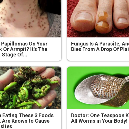
 Papillomas On Your
Fungus Is A Parasite, An
 Or Armpit? It's The
Dies From A Drop Of Plai
t Stage Of...
 Eating These 3 Foods
Doctor: One Teaspoon Ki
 Are Known to Cause
All Worms in Your Body!
sites