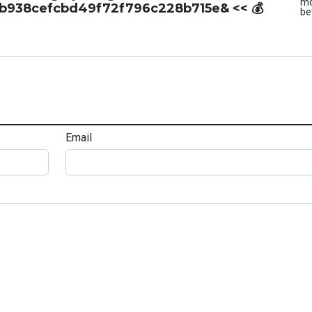
mo
f3b938cefcbd49f72f796c228b715e& << 💰
be
Email