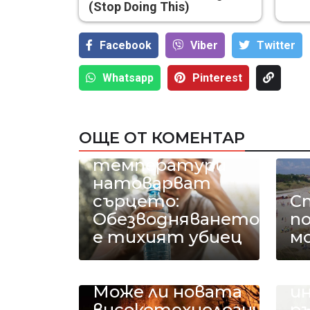
(Stop Doing This)
Facebook
Viber
Тwitter
Whatsapp
Pinterest
ОЩЕ ОТ КОМЕНТАР
40-градусовите
температури
натоварват
сърцето:
С
Обезводняването
п
е тихият убиец
м
До
Д
Н
Може ли новата
и
високотехнологична
р