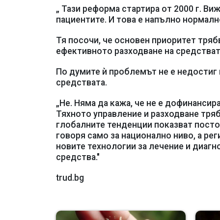
„ Тази реформа стартира от 2000 г. В
пациентите. И това е напълно нормалн
Тя посочи, че основен приоритет тряб
ефективното разходване на средстват
По думите ѝ проблемът не е недостиг н
средствата.
„Не. Няма да кажа, че не е дофинанси
Тяхното управление и разходване тряб
глобалните тенденции показват постоя
говоря само за национално ниво, а ре
новите технологии за лечение и диагн
средства."
trud.bg