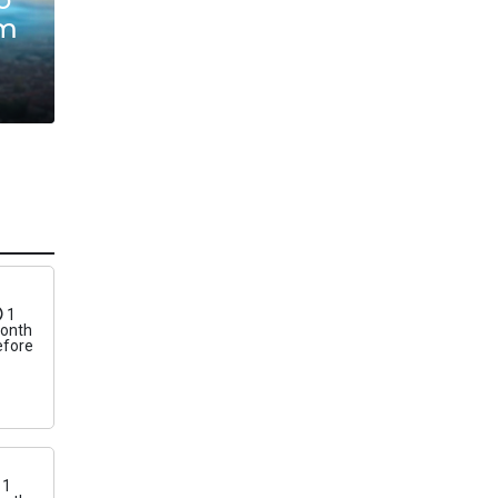
т
1
onth
efore
1