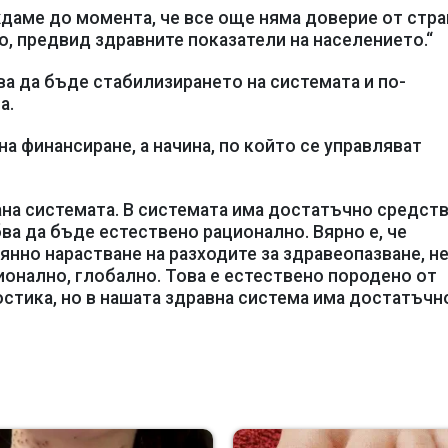
иждаме до момента, че все още няма доверие от стра
о, предвид здравните показатели на населението.“
ва да бъде стабилизирането на системата и по-
а.
а финансиране, а начина, по който се управляват
рана системата. В системата има достатъчно средств
ва да бъде естествено рационално. Вярно е, че
нно нарастване на разходите за здравеопазване, н
гионално, глобално. Това е естествено породено от
остика, но в нашата здравна система има достатъчн