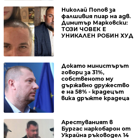
Николай Попов за
фалшивия пиар на адв.
Димитър Марковски:
ТОЗИ ЧОВЕК Е
УНИКАЛЕН РОБИН ХУД
Докато министърът
говори за 31%,
собственото му
държавно дружество
е на 58% - крадецът
вика дръжте крадеца
Арестуваният в
Бургас наркобарон от
Украйна ръководел 14