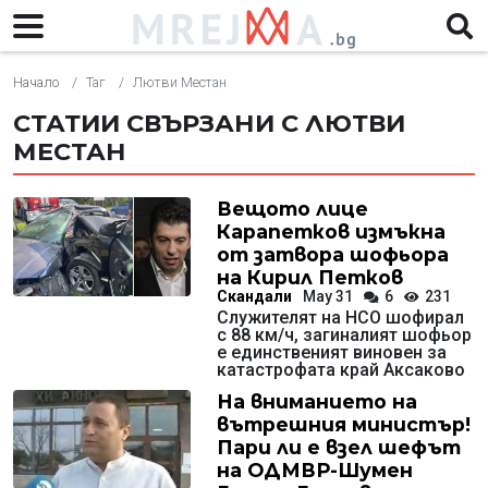
Начало
Таг
Лютви Местан
СТАТИИ СВЪРЗАНИ С ЛЮТВИ
МЕСТАН
Вещото лице
Карапетков измъкна
от затвора шофьора
на Кирил Петков
Скандали
May 31
6
231
Служителят на НСО шофирал
с 88 км/ч, загиналият шофьор
е единственият виновен за
катастрофата край Аксаково
На вниманието на
вътрешния министър!
Пари ли е взел шефът
на ОДМВР-Шумен