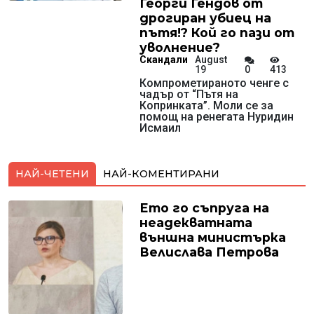
Георги Гендов от
дрогиран убиец на
пътя!? Кой го пази от
уволнение?
Скандали
August
19
0
413
Компрометираното ченге с
чадър от “Пътя на
Копринката”. Моли се за
помощ на ренегата Нуридин
Исмаил
НАЙ-ЧЕТЕНИ
НАЙ-КОМЕНТИРАНИ
Ето го съпруга на
неадекватната
външна министърка
Велислава Петрова