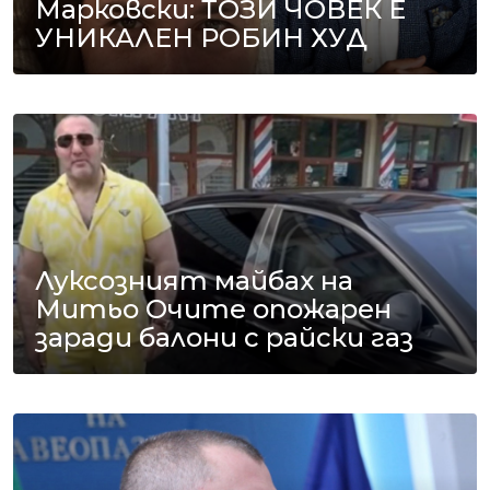
Марковски: ТОЗИ ЧОВЕК Е
УНИКАЛЕН РОБИН ХУД
Луксозният майбах на
Митьо Очите опожарен
заради балони с райски газ