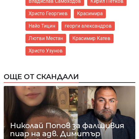
Владислав Самоходов
Кирил Петков
Христо Георгиев
Красимира
Найо Тицин
георги александров
Лютви Местан
Красимир Катев
Христо Узунов
ОЩЕ ОТ СКАНДАЛИ
Николай Попов за фалшивия
пиар на адв. Димитър