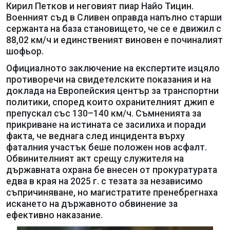
Кирил Петков и неговият пиар Найо Тицин.
Военният съд в Сливен оправда напълно старши
сержанта на база становището, че се е движил с
88,02 км/ч и единственият виновен е починалият
шофьор.
Официалното заключение на експертите изцяло
противоречи на свидетелските показания и на
доклада на Европейския център за транспортни
политики, според които охранителният джип е
препускал със 130–140 км/ч. Съмненията за
прикриване на истината се засилиха и поради
факта, че веднага след инцидента върху
фаталния участък беше положен нов асфалт.
Обвинителният акт срещу служителя на
държавната охрана бе внесен от прокуратурата
едва в края на 2025 г. с тезата за независимо
съпричиняване, но магистратите пренебрегнаха
искането на държавното обвинение за
ефективно наказание.