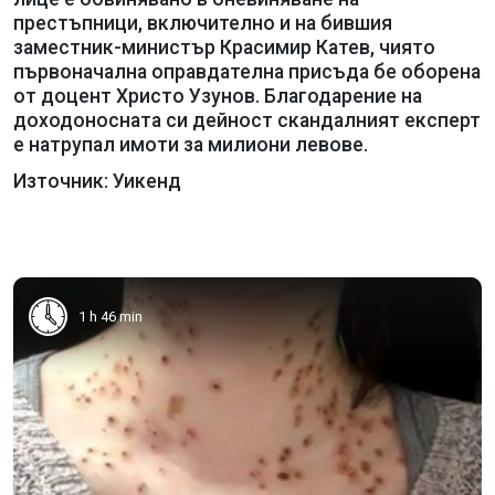
престъпници, включително и на бившия
заместник-министър Красимир Катев, чиято
първоначална оправдателна присъда бе оборена
от доцент Христо Узунов. Благодарение на
доходоносната си дейност скандалният експерт
е натрупал имоти за милиони левове.
Източник: Уикенд
1 h 46 min