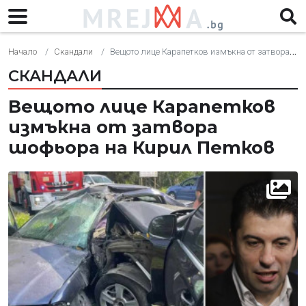
Начало
Скандали
Вещото лице Карапетков измъкна от затвора шофьора на Кирил Петков
СКАНДАЛИ
Вещото лице Карапетков
измъкна от затвора
шофьора на Кирил Петков