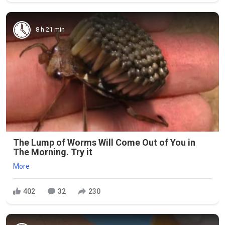
8 h 21 min
The Lump of Worms Will Come Out of You in
The Morning. Try it
More
402
32
230