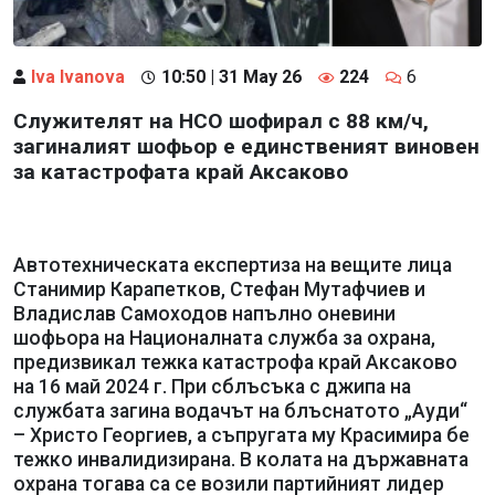
Iva Ivanova
10:50 | 31 May 26
224
6
Служителят на НСО шофирал с 88 км/ч,
загиналият шофьор е единственият виновен
за катастрофата край Аксаково
Автотехническата експертиза на вещите лица
Станимир Карапетков, Стефан Мутафчиев и
Владислав Самоходов напълно оневини
шофьора на Националната служба за охрана,
предизвикал тежка катастрофа край Аксаково
на 16 май 2024 г. При сблъсъка с джипа на
службата загина водачът на блъснатото „Ауди“
– Христо Георгиев, а съпругата му Красимира бе
тежко инвалидизирана. В колата на държавната
охрана тогава са се возили партийният лидер