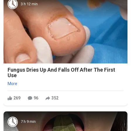
3 h 12 min
Fungus Dries Up And Falls Off After The First
Use
More
269
96
352
7 h 9 min