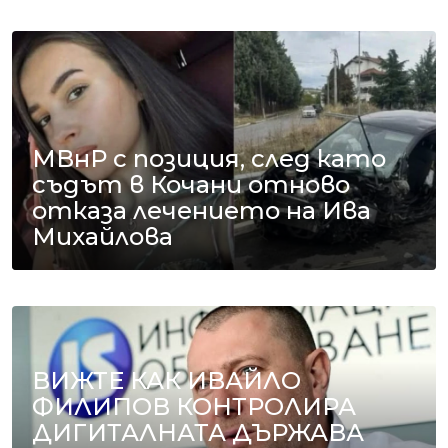
МВнР с позиция, след като
съдът в Кочани отново
отказа лечението на Ива
Михайлова
ВИЖТЕ КАК ИВАЙЛО
ФИЛИПОВ КОНТРОЛИРА
ДИГИТАЛНАТА ДЪРЖАВА