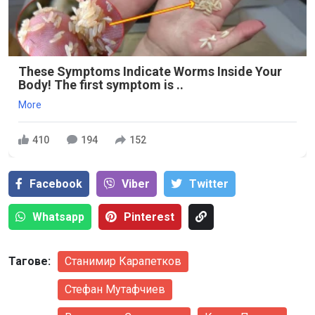
These Symptoms Indicate Worms Inside Your
Body! The first symptom is ..
More
410
194
152
Facebook
Viber
Тwitter
Whatsapp
Pinterest
Тагове:
Станимир Карапетков
Стефан Мутафчиев