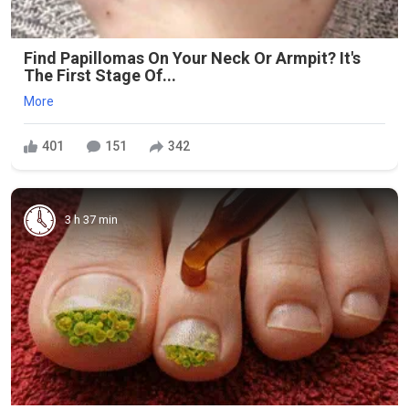
Find Papillomas On Your Neck Or Armpit? It's
The First Stage Of...
More
401
151
342
3 h 37 min