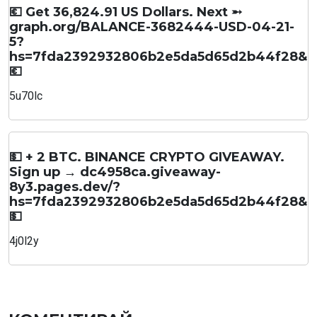
💶 Get 36,824.91 US Dollars. Next ➵
graph.org/BALANCE-3682444-USD-04-21-
5?
hs=7fda2392932806b2e5da5d65d2b44f28&
💶
5u70lc
💵 + 2 BTC. BINANCE CRYPTO GIVEAWAY.
Sign up → dc4958ca.giveaway-
8y3.pages.dev/?
hs=7fda2392932806b2e5da5d65d2b44f28&
💵
4j0l2y