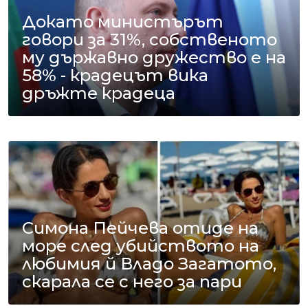
Докато министърът
говори за 31%, собственото
му държавно дружество е на
58% - крадецът вика
дръжте крадеца
Симона Пейчева отиде на
море след убийството на
любимия й Владо Загатото,
скарала се с него за пари