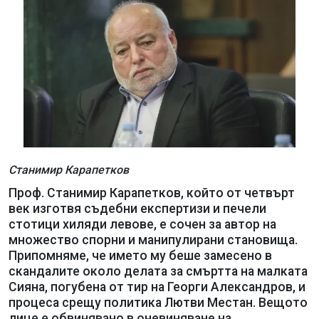
Станимир Карапетков
Проф. Станимир Карапетков, който от четвърт
век изготвя съдебни експертизи и печели
стотици хиляди левове, е сочен за автор на
множество спорни и манипулирани становища.
Припомняме, че името му беше замесено в
скандалите около делата за смъртта на малката
Сияна, погубена от тир на Георги Александров, и
процеса срещу политика Лютви Местан. Вещото
лице е обвинявано в оневиняване на