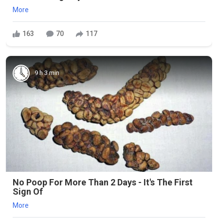
More
163
70
117
9 h 3 min
No Poop For More Than 2 Days - It's The First
Sign Of
More