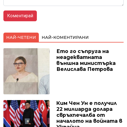
НАЙ-ЧЕТЕНИ
НАЙ-КОМЕНТИРАНИ
Ето го съпруга на
неадекватната
външна министърка
Велислава Петрова
Ким Чен Ун е получил
22 милиарда долара
свръхпечалба от
началото на войната в
Украйна