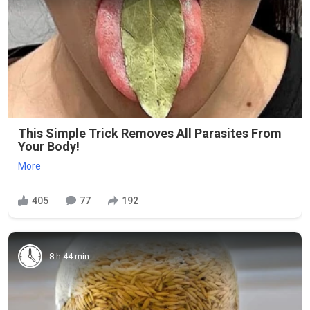
This Simple Trick Removes All Parasites From
Your Body!
More
405
77
192
8 h 44 min