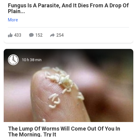
Fungus Is A Parasite, And It Dies From A Drop Of
Plain...
More
433
152
254
10 h 38 min
The Lump Of Worms Will Come Out Of You In
The Morning. Try It