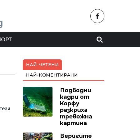
ПОРТ
НАЙ-ЧЕТЕНИ
НАЙ-КОМЕНТИРАНИ
Подводни
кадри от
Корфу
тези
разкриха
тревожна
картина
Веригите