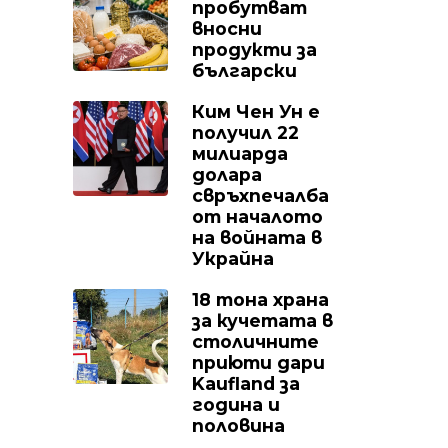
пробутват
вносни
продукти за
български
Ким Чен Ун е
получил 22
милиарда
долара
свръхпечалба
от началото
на войната в
Украйна
18 тона храна
за кучетата в
столичните
приюти дари
Kaufland за
година и
половина