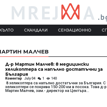
ЖЪЛТО
СКАНДАЛИ
СЕНЗАЦИОННО
С
 МАРТИН МАЛЧЕВ
Д-р Мартин Малчев: 8 медицински
хеликоптера са напълно достатъчни за
България
Коментар
July 04
1
140
8 хеликоптера са напълно достатъчни за България. С 
хеликоптери се покрива 150-200 км в посока. Това д-р
Мартин Малчев, зам.- директор на Центъра...