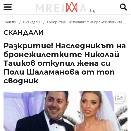
Начало
Скандали
Разкритие! Наследникът на бронежилетките Николай Ташков откупил жена си Поли Шаламанова от топ сводник
СКАНДАЛИ
Разкритие! Наследникът на
бронежилетките Николай
Ташков откупил жена си
Поли Шаламанова от топ
сводник