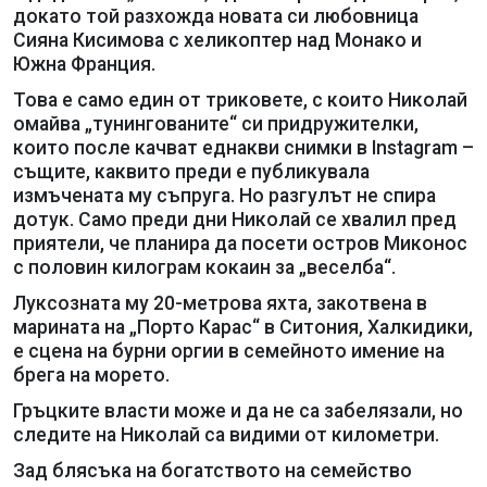
докато той разхожда новата си любовница
Сияна Кисимова с хеликоптер над Монако и
Южна Франция.
Това е само един от триковете, с които Николай
омайва „тунингованите“ си придружителки,
които после качват еднакви снимки в Instagram –
същите, каквито преди е публикувала
измъчената му съпруга. Но разгулът не спира
дотук. Само преди дни Николай се хвалил пред
приятели, че планира да посети остров Миконос
с половин килограм кокаин за „веселба“.
Луксозната му 20-метрова яхта, закотвена в
марината на „Порто Карас“ в Ситония, Халкидики,
е сцена на бурни оргии в семейното имение на
брега на морето.
Гръцките власти може и да не са забелязали, но
следите на Николай са видими от километри.
Зад блясъка на богатството на семейство