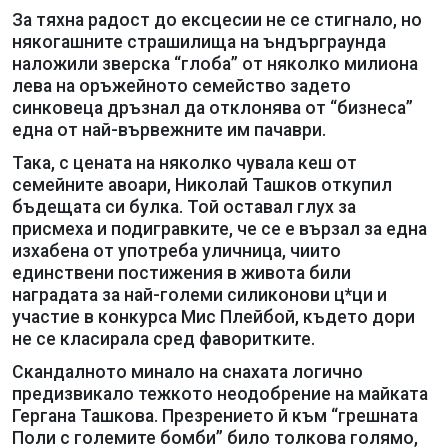
За тяхна радост до ексцесии не се стигнало, но
някогашните страшилища на ъндърграунда
наложили зверска “глоба” от няколко милиона
лева на оръжейното семейство задето
синковеца дръзнал да отклонява от “бизнеса”
една от най-вървежните им пачаври.
Така, с цената на няколко чувала кеш от
семейните авоари, Николай Ташков откупил
бъдещата си булка. Той оставал глух за
присмеха и подигравките, че се е вързал за една
изхабена от употреба уличница, чиито
единствени постижения в живота били
наградата за най-големи силиконови ц*ци и
участие в конкурса Мис Плейбой, където дори
не се класирала сред фаворитките.
Скандалното минало на снахата логично
предизвикало тежкото неодобрение на майката
Гергана Ташкова. Презрението й към “грешната
Поли с големите бомби” било толкова голямо,