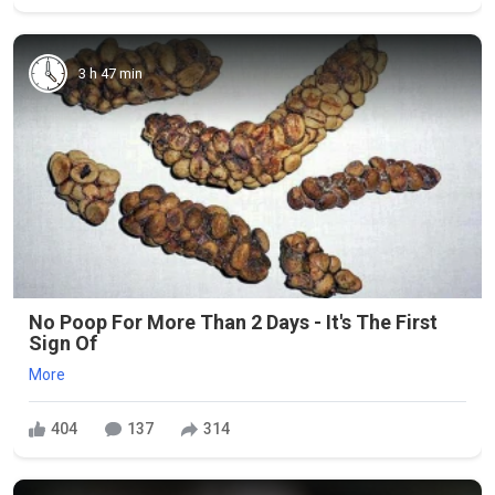
3 h 47 min
No Poop For More Than 2 Days - It's The First
Sign Of
More
404
137
314