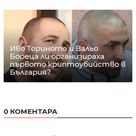
Иво Ториното и Вальо
Бореца ли организираха
първото криптоубийство в
България?
0 КОМЕНТАРА