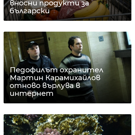
вносни продукти за
български
Педофилът охранител
Мартин Карамихайлов
отново върлува в
интернет