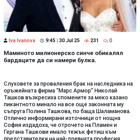
Iva Ivanova
9:45 | 30 Jul 25
231
0
Маминото милионерско синче обикалял
бардаците да си намери булка.
Слуховете за проваления брак на наследника на
оръжейната фирма “Марс Армор” Николай
Ташков възкресиха спомените за меко казано
пикантното минало на все още законната му
съпруга Полина Ташкова, по баща Шаламанова.
Отлично информирани източници от нощна
София издадоха, че отрочето на Пламен и
Гергана Ташкови имало тежък фетиш към
представителки на най-древната професия.