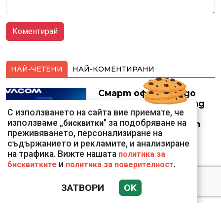
НАЙ-ЧЕТЕНИ
НАЙ-КОМЕНТИРАНИ
Смарт оферти с до
90% отстъпка за над
С използването на сайта вие приемате, че
150 устройства от
използваме „
" за подобряване на
бисквитки
Vivacom през август
преживяването, персонализиране на
съдържанието и рекламите, и анализиране
на трафика. Вижте нашата
политика за
и
.
бисквитките
политика за поверителност
Подводни кадри от
ЗАТВОРИ
OK
Корфу разкриха
тревожна картина