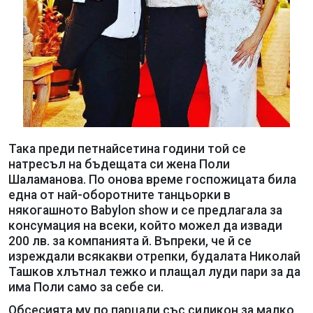
Така преди петнайсетина години той се
натресъл на бъдещата си жена Поли
Шаламанова. По онова време госпожицата била
една от най-оборотните танцьорки в
някогашното Babylon show и се предлагала за
консумация на всеки, който можел да извади
200 лв. за компанията й. Въпреки, че й се
изреждали всякакви отрепки, будалата Николай
Ташков хлътнал тежко и плащал луди пари за да
има Поли само за себе си.
Обсесията му по парцали със силикон за малко