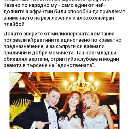
Казано по народно му - само едни от най-
долните шафрантии били способни да привлекат
вниманието на разглезения и алкохолизиран
плейбой.
Докато аверите от милионерската компания
ползвали к¥рветините единствено по креватно
предназначение, а за съпруги си вземали
прилични и добри момичета, Ташков-младши
обикалял вертепи, стриптийз клубове и модни
ревюта в търсене на “единствената”.