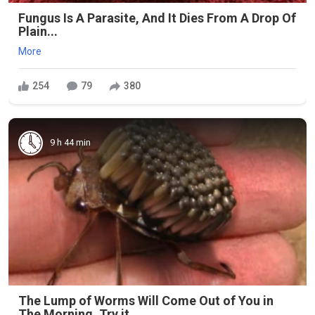
Fungus Is A Parasite, And It Dies From A Drop Of
Plain...
More
254
79
380
9 h 44 min
The Lump of Worms Will Come Out of You in
The Morning. Try it