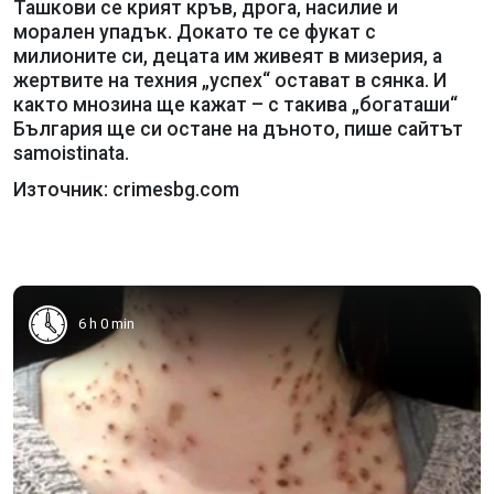
Ташкови се крият кръв, дрога, насилие и
морален упадък. Докато те се фукат с
милионите си, децата им живеят в мизерия, а
жертвите на техния „успех“ остават в сянка. И
както мнозина ще кажат – с такива „богаташи“
България ще си остане на дъното, пише сайтът
samoistinata.
Източник: crimesbg.com
6 h 0 min