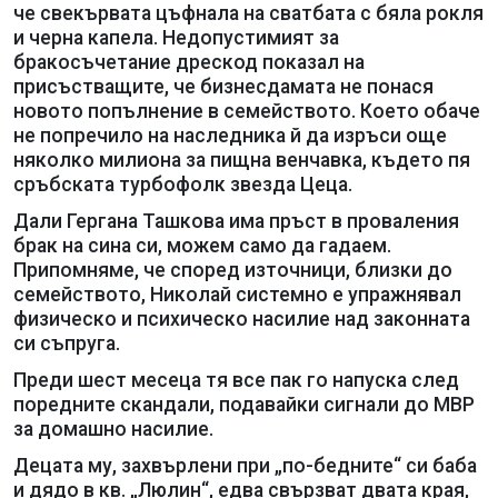
че свекървата цъфнала на сватбата с бяла рокля
и черна капела. Недопустимият за
бракосъчетание дрескод показал на
присъстващите, че бизнесдамата не понася
новото попълнение в семейството. Което обаче
не попречило на наследника й да изръси още
няколко милиона за пищна венчавка, където пя
сръбската турбофолк звезда Цеца.
Дали Гергана Ташкова има пръст в проваления
брак на сина си, можем само да гадаем.
Припомняме, че според източници, близки до
семейството, Николай системно е упражнявал
физическо и психическо насилие над законната
си съпруга.
Преди шест месеца тя все пак го напуска след
поредните скандали, подавайки сигнали до МВР
за домашно насилие.
Децата му, захвърлени при „по-бедните“ си баба
и дядо в кв. „Люлин“, едва свързват двата края,