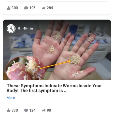
300
196
284
8 h 46 min
These Symptoms Indicate Worms Inside Your
Body! The first symptom is ..
More
330
124
90