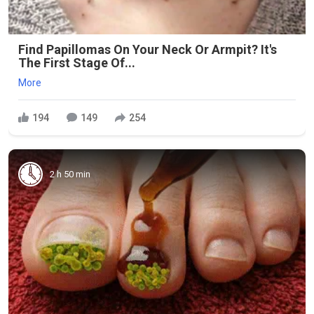
Find Papillomas On Your Neck Or Armpit? It's
The First Stage Of...
More
194
149
254
2 h 50 min