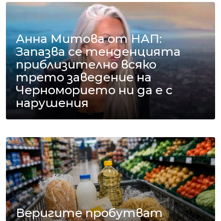
Анна Митова от НАП:
Запазва се тенденцията
приблизително всяко
трето заведение на
Черноморието ни да е с
нарушения
Веригите пробутват