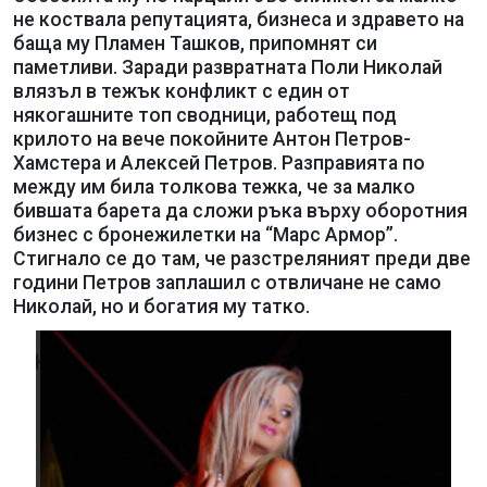
не коствала репутацията, бизнеса и здравето на
баща му Пламен Ташков, припомнят си
паметливи. Заради развратната Поли Николай
влязъл в тежък конфликт с един от
някогашните топ сводници, работещ под
крилото на вече покойните Антон Петров-
Хамстера и Алексей Петров. Разправията по
между им била толкова тежка, че за малко
бившата барета да сложи ръка върху оборотния
бизнес с бронежилетки на “Марс Армор”.
Стигнало се до там, че разстреляният преди две
години Петров заплашил с отвличане не само
Николай, но и богатия му татко.