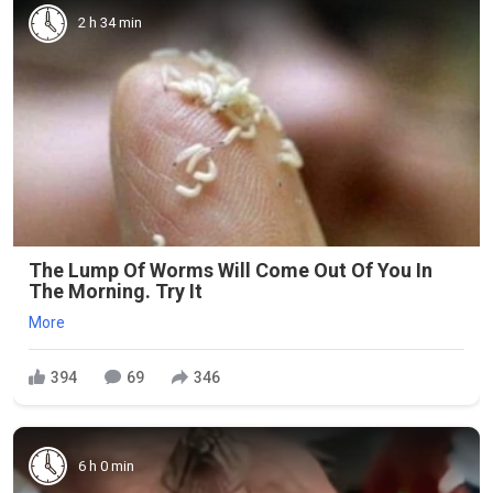
2 h 34 min
The Lump Of Worms Will Come Out Of You In
The Morning. Try It
More
394
69
346
6 h 0 min