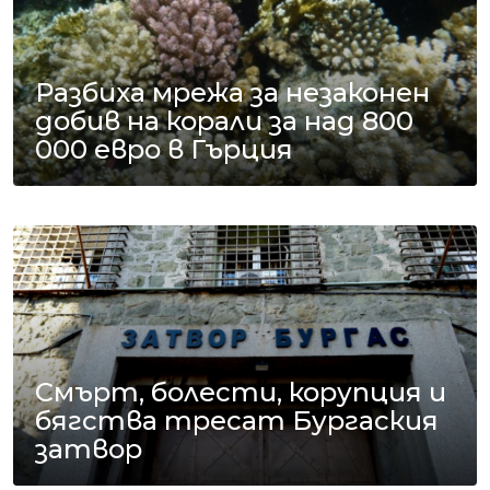
Разбиха мрежа за незаконен
добив на корали за над 800
000 евро в Гърция
Смърт, болести, корупция и
бягства тресат Бургаския
затвор