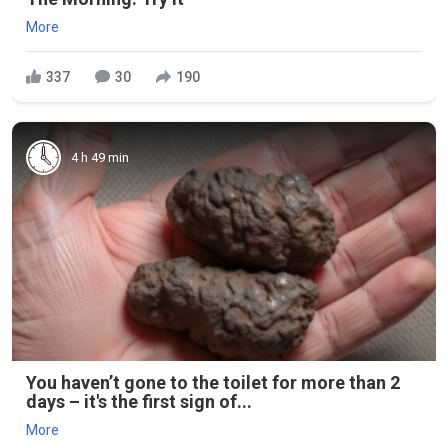
More
337
30
190
4 h 49 min
You haven’t gone to the toilet for more than 2
days – it's the first sign of...
More