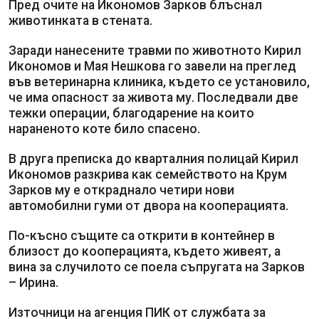
Пред очите на Икономов Зарков блъснал
животинката в стената.
Заради нанесените травми по животното Кирил
Икономов и Мая Нешкова го завели на преглед
във ветеринарна клиника, където се установило,
че има опасност за живота му. Последвали две
тежки операции, благодарение на които
нараненото коте било спасено.
В друга преписка до кварталния полицай Кирил
Икономов разкрива как семейството на Крум
Зарков му е откраднало четири нови
автомобилни гуми от двора на кооперацията.
По-късно същите са открити в контейнер в
близост до кооперацията, където живеят, а
вина за случилото се поела съпругата на Зарков
– Ирина.
Източници на агенция ПИК от службата за