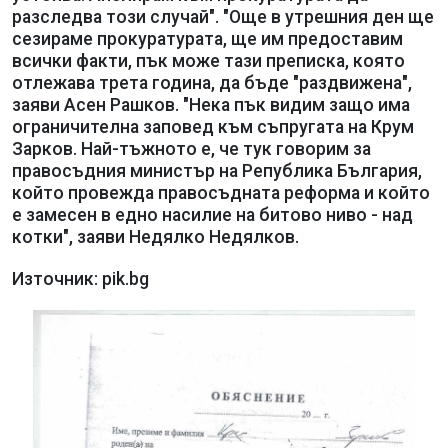
разследва този случай". "Още в утрешния ден ще
сезираме прокуратурата, ще им предоставим
всички факти, пък може тази преписка, която
отлежава трета година, да бъде "раздвижена",
заяви Асен Рашков. "Нека пък видим защо има
ограничителна заповед към съпругата на Крум
Зарков. Най-тъжното е, че тук говорим за
правосъдния министър на Република България,
който провежда правосъдната реформа и който
е замесен в едно насилие на битово ниво - над
котки", заяви Недялко Недялков.
Източник: pik.bg