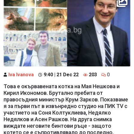
Iva Ivanova
9:40 | 21 Dec 22
203
0
Това е окървавената котка на Мая Нешкова и
Кирил Икономов. Брутално пребита от
правосъдния министър Крум Зарков. Показваме
я за първи път в извънредно студио на ПИК TV с
участието на Соня Колтуклиева, Недялко
Недялков и Асен Рашков. На друга снимка
виждате неговите бинтови ръце - защото
котето се е съпротивлявало до последно.