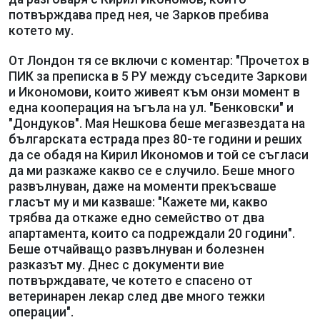
потвърждава пред нея, че Зарков пребива
котето му.
От Лондон тя се включи с коментар: "Прочетох в
ПИК за преписка в 5 РУ между съседите Заркови
и Икономови, които живеят към онзи момент в
една кооперация на ъгъла на ул. "Бенковски" и
"Дондуков". Мая Нешкова беше мегазвездата на
българската естрада през 80-те години и реших
да се обадя на Кирил Икономов и той се съгласи
да ми разкаже какво се е случило. Беше много
развълнуван, даже на моменти прекъсваше
гласът му и ми казваше: "Кажете ми, какво
трябва да откаже едно семейство от два
апартамента, които са подреждали 20 години".
Беше отчайващо развълнуван и болезнен
разказът му. Днес с документи вие
потвърждавате, че котето е спасено от
ветеринарен лекар след две много тежки
операции".