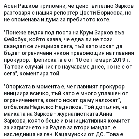
Асен Рашков припомни, че действително Зарков
разговаря с нашия репортер Цвети Борисова, но
не споменава и дума за пребитото коте.
"Понеже видях под поста на Крум Зарков във
Фейсбук, който казва, че едва ли не този
скандал се инициира сега, тъй като искат да
бъдат ограничени някои правомощия на главния
прокурор. Преписката е от 10 септември 2019 г.
Та този случай ние го научаваме днес, но не е от
сега", коментира той.
"Опорката в момента е, че главният прокурор
инициира всичко, тъй като е много уплашен от
ограниченията, които искат да му наложат",
отбеляза Недялко Недялков. Той допълни, че
майката на Зарков - журналистката Анна
Заркова, която беше и в инициативния комитет
за издигането на Радев за втори мандат, е
наследница на ген. Кацамунски от ДС. Това е