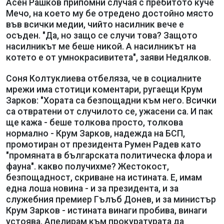
Асен Рашков припомни случая с пребитото куче
Мечо, на което му бе отредено достойно място
във всички медии, чийто насилник вече е
осъден. "Да, но защо се случи това? Защото
насилникът ме беше никой. А насилникът на
котето е от умнокрасивитета", заяви Недялков.
Соня Колтуклиева отбеляза, че в социалните
мрежи има стотици коментари, ругаещи Крум
Зарков: "Хората са безпощадни към него. Всички
са отвратени от случилото се, ужасени са. И пак
ще кажа - беше толкова просто, толкова
нормално - Крум Зарков, надежда на БСП,
промотиран от президента Румен Радев като
"промяната в българската политическа флора и
фауна". какво получихме? Жестокост,
безпощадност, скриване на истината. Е, имам
една лоша новина - и за президента, и за
служебния премиер Гълъб Донев, и за министър
Крум Зарков - истината винаги пробива, винаги
устоява. Апелирам към прокуратурата да