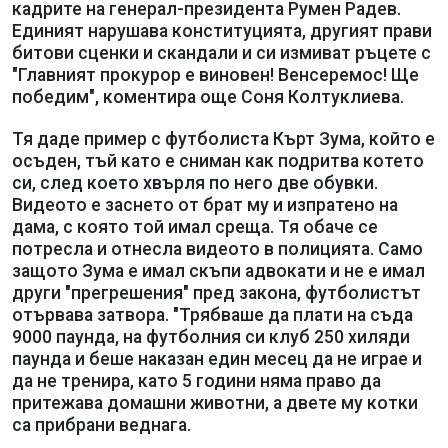
кадрите на генерал-президента Румен Радев.
Единият нарушава конституцията, другият прави
битови сценки и скандали и си измиват ръцете с
"Главният прокурор е виновен! Венсеремос! Ще
победим", коментира още Соня Колтуклиева.
Тя даде пример с футболиста Кърт Зума, който е
осъден, тъй като е сниман как подритва котето
си, след което хвърля по него две обувки.
Видеото е заснето от брат му и изпратено на
дама, с която той имал среща. Тя обаче се
потресла и отнесла видеото в полицията. Само
защото Зума е имал скъпи адвокати и не е имал
други "прегрешения" пред закона, футболистът
отървава затвора. "Трябваше да плати на съда
9000 паунда, на футболния си клуб 250 хиляди
паунда и беше наказан един месец да не играе и
да не тренира, като 5 години няма право да
притежава домашни животни, а двете му котки
са прибрани веднага.