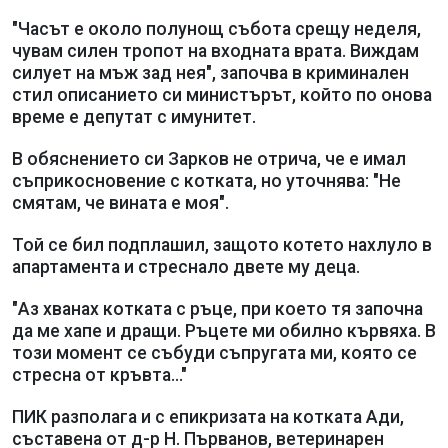
"Часът е около полунощ събота срещу неделя,
чувам силен тропот на входната врата. Виждам
силует на мъж зад нея", започва в криминален
стил описанието си министърът, който по онова
време е депутат с имунитет.
В обяснението си Зарков не отрича, че е имал
съприкосновение с котката, но уточнява: "Не
смятам, че вината е моя".
Той се бил подплашил, защото котето нахлуло в
апартамента и стреснало двете му деца.
"Аз хванах котката с ръце, при което тя започна
да ме хапе и дращи. Ръцете ми обилно кървяха. В
този момент се събуди съпругата ми, която се
стресна от кръвта..."
ПИК разполага и с епикризата на котката Ади,
съставена от д-р Н. Първанов, ветеринарен