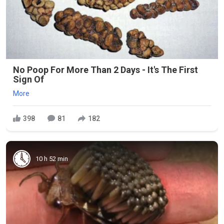
No Poop For More Than 2 Days - It's The First
Sign Of
More
398
81
182
10 h 52 min