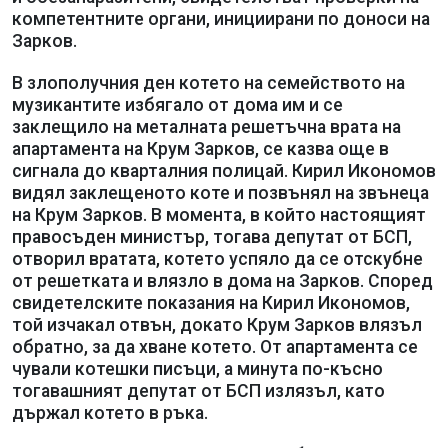
компетентните органи, инициирани по доноси на
Зарков.
В злополучния ден котето на семейството на
музикантите избягало от дома им и се
заклещило на металната решетъчна врата на
апартамента на Крум Зарков, се казва още в
сигнала до кварталния полицай. Кирил Икономов
видял заклещеното коте и позвънял на звънеца
на Крум Зарков. В момента, в който настоящият
правосъден министър, тогава депутат от БСП,
отворил вратата, котето успяло да се отскубне
от решетката и влязло в дома на Зарков. Според
свидетелските показания на Кирил Икономов,
той изчакал отвън, докато Крум Зарков влязъл
обратно, за да хване котето. От апартамента се
чували котешки писъци, а минута по-късно
тогавашният депутат от БСП излязъл, като
държал котето в ръка.