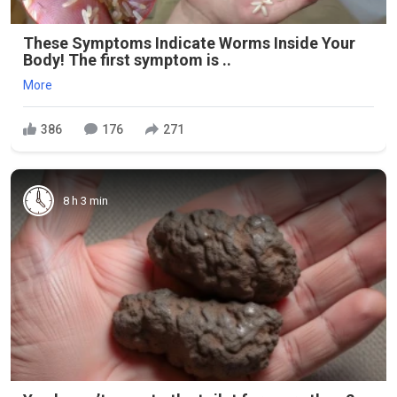
These Symptoms Indicate Worms Inside Your
Body! The first symptom is ..
More
386
176
271
8 h 3 min