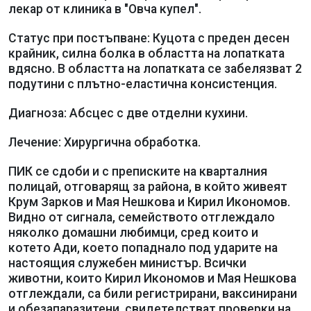
лекар от клиника в "Овча купел".
Статус при постъпване: Куцота с преден десен
крайник, силна болка в областта на лопатката
вдясно. В областта на лопатката се забелязват 2
подутини с плътно-еластична консистенция.
Диагноза: Абсцес с две отделни кухини.
Лечение: Хирургична обработка.
ПИК се сдоби и с преписките на кварталния
полицай, отговарящ за района, в който живеят
Крум Зарков и Мая Нешкова и Кирил Икономов.
Видно от сигнала, семейството отглеждало
няколко домашни любимци, сред които и
котето Ади, което попаднало под ударите на
настоящия служебен министър. Всички
животни, които Кирил Икономов и Мая Нешкова
отглеждали, са били регистрирани, ваксинирани
и обезапаразитени, свидетелстват проверки на