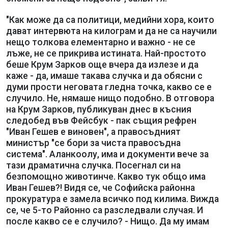
"Как може да са политици, медийни хора, които
дават интервюта на килограм и да не са научили
нещо толкова елементарно и важно - не се
лъже, не се прикрива истината. Най-простото
беше Крум Зарков още вчера да излезе и да
каже - да, имаше такава случка и да обясни с
думи прости неговата гледна точка, какво се е
случило. Не, нямаше нищо подобно. В отговора
на Крум Зарков, публикуван днес в късния
следобед във Фейсбук - пак същия рефрен
"Иван Гешев е виновен", а правосъдният
министър "се бори за чиста правосъдна
система". Аланкоолу, има и документи вече за
тази драматична случка. Посегнал си на
безпомощно животинче. Какво тук общо има
Иван Гешев?! Видя се, че Софийска районна
прокуратура е замела всичко под килима. Вижда
се, че 5-то Районно са разследвали случая. И
после какво се е случило? - Нищо. Да му имам