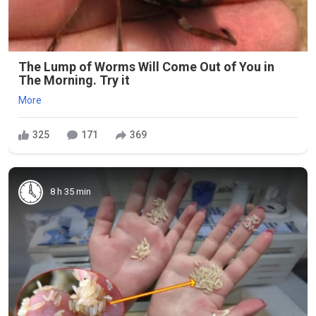
The Lump of Worms Will Come Out of You in
The Morning. Try it
More
325
171
369
8 h 35 min