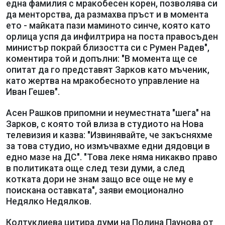
една фамилия с мракобесен корен, позволява си
да менторства, да размахва пръст и в момента
ето - майката пази маминото синче, която като
орлица успя да инфилтрира на поста правосъден
министър покрай близостта си с Румен Радев",
коментира той и допълни: "В момента ще се
опитат да го представят Зарков като мъченик,
като жертва на мракобесното управление на
Иван Гешев".
Асен Рашков припомни и неуместната "шега" на
Зарков, с която той влиза в студиото на Нова
телевизия и казва: "Извинявайте, че закъсняхме
за това студио, но измъчвахме едни дядовци в
едно мазе на ДС". "Това леке няма никакво право
в политиката още след тези думи, а след
котката дори не знам защо все още не му е
поискана оставката", заяви емоционално
Недялко Недялков.
Колтуклиева цитира думи на Полина Паунова от