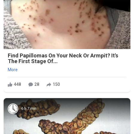
Find Papillomas On Your Neck Or Armpit? It's
The First Stage Of...
More
448
28
150
6 h 7 min