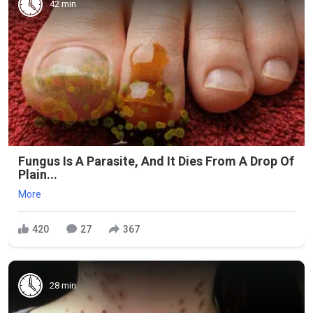
42 min
Fungus Is A Parasite, And It Dies From A Drop Of
Plain...
More
420
27
367
28 min