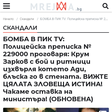
Начало
Скандали
БОМБА В ПИК TV: Полицейска преписка № 229000 проговаря: Крум Зарков с бой и ритници изхвърля котето Ади, блъска го в стената. ВИЖТЕ ЦЯЛАТА ЗЛОВЕЩА ИСТИНА! Чакаме оставка на министъра! (ОБНОВЕНА)
СКАНДАЛИ
БОМБА В ПИК TV:
Полицейска преписка №
229000 проговаря: Крум
Зарков с бой и ритници
изхвърля котето Ади,
блъска го в стената. ВИЖТЕ
ЦЯЛАТА ЗЛОВЕЩА ИСТИНА!
Чакаме оставка на
министъра! (ОБНОВЕНА)