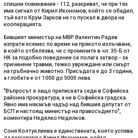
спешни повиквания - 112, разкриват, че при тях
има сигнал от Кирил Икономов, който се обадил,
тъй като Крум Зарков не го пускал в двора на
кооперацията.
Бившият министър на МВР Валентин Радев
изпрати есемес по време на прякото излъчване,
в който отбелязва, че с промените в чл. 35-Б от
НК за подобно поведение се полага затвор - за
причинени травми, тежко увреждане или смърт
на гръбначно животно. Присъдата е до 3 години,
а глобата е от 1000 до 5000 лева.
"Въпросът е защо преписката седи в Софийска
районна прокуратура, а не в Софийска градска.
Явно има някакъв чадър над бившия депутат от
БСП и настоящ министър на правосъдието",
коментира Недялко Недялков.
Соня Колтуклиева е единствената, която успява
да разговаря с Кирил Икономов, който