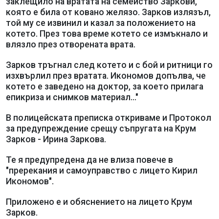
заклещило на вратата на семейство Заркови,
която е била от ковано желязо. Зарков излязъл,
той му се извинил и казал за положението на
котето. През това време котето се измъкнало и
влязло през отворената врата.
Зарков тръгнал след котето и с бой и ритници го
изхвърлил през вратата. Икономов допълва, че
котето е заведено на доктор, за което прилага
епикриза и снимков материал..."
В полицейската преписка откриваме и Протокол
за предупреждение срещу съпругата на Крум
Зарков - Ирина Заркова.
Те я предупредена да не влиза повече в
"пререкания и самоуправство с лицето Кирил
Икономов".
Приложено е и обяснението на лицето Крум
Зарков.