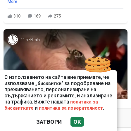
More
310
169
275
11 h 44 min
С използването на сайта вие приемате, че
използваме „
" за подобряване на
бисквитки
преживяването, персонализиране на
съдържанието и рекламите, и анализиране
на трафика. Вижте нашата
политика за
5 Hidden Signs You Have Worms Inside Your
и
.
бисквитките
политика за поверителност
Body
More
ЗАТВОРИ
OK