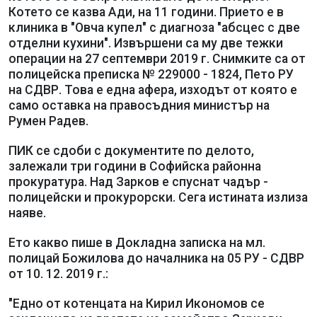
Котето се казва Ади, на 11 години. Прието е в
клиника в "Овча купел" с диагноза "абсцес с две
отделни кухини". Извършени са му две тежки
операции на 27 септември 2019 г. Снимките са от
полицейска преписка № 229000 - 1824, Пето РУ
на СДВР. Това е една афера, изходът от която е
само оставка на правосъдния министър на
Румен Радев.
ПИК се сдоби с документите по делото,
залежали три години в Софийска районна
прокуратура. Над Зарков е спуснат чадър -
полицейски и прокурорски. Сега истината излиза
наяве.
Ето какво пише в Докладна записка на мл.
полицай Божилова до началника на 05 РУ - СДВР
от 10. 12. 2019 г.:
"Едно от котенцата на Кирил Икономов се