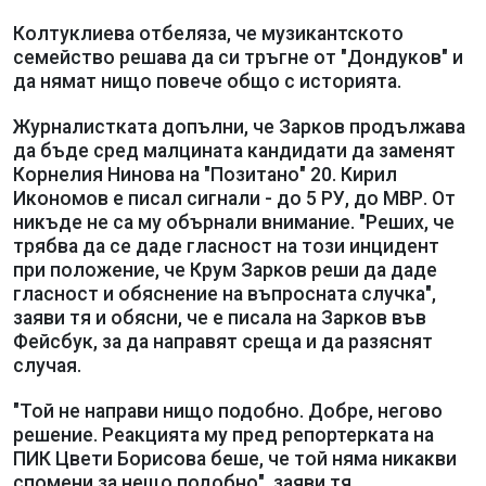
Колтуклиева отбеляза, че музикантското
семейство решава да си тръгне от "Дондуков" и
да нямат нищо повече общо с историята.
Журналистката допълни, че Зарков продължава
да бъде сред малцината кандидати да заменят
Корнелия Нинова на "Позитано" 20. Кирил
Икономов е писал сигнали - до 5 РУ, до МВР. От
никъде не са му обърнали внимание. "Реших, че
трябва да се даде гласност на този инцидент
при положение, че Крум Зарков реши да даде
гласност и обяснение на въпросната случка",
заяви тя и обясни, че е писала на Зарков във
Фейсбук, за да направят среща и да разяснят
случая.
"Той не направи нищо подобно. Добре, негово
решение. Реакцията му пред репортерката на
ПИК Цвети Борисова беше, че той няма никакви
спомени за нещо подобно", заяви тя.