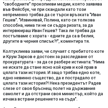
"свободните" прокопиеви медии, която заявява
във Фейсбук, че при скандали като този
непременно трябва да се търси връзката "Иван
Гешев". "Извинявай, Полина, като си толкова
способна, нима ти не си съдра ризата, за да
интервюираш Иван Гешев? Така ли трябва да
постъпваме с хората - едните да са в белия,
другите в черния списък?!", коментира тя.
Колтуклиева заяви, че случаят с пребитото коте
и Крум Зарков е достоен за разследване от
прокуратурата - за да се разбере истината: "Нима
не искате да стане ясно кой крив и кой прав в
цялата тази история. И защо трябва едно коте,
едно невинно същество, да е пострадало от
цялата тази история?! Нека президентът Радев
слезе от своя бръснещ полет на държавния
самолет и да отстрани своя министър, който да
изчака встрани решението на съда".