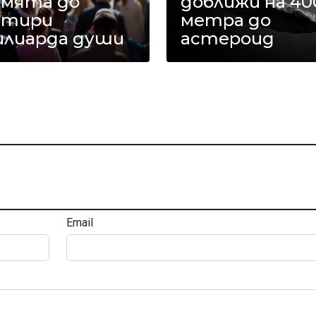
емята до
доближи на 40
етири
метра до
илиарда души
астероид
Email