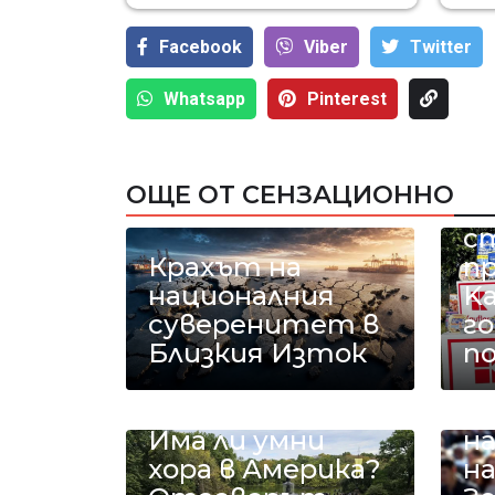
Facebook
Viber
Тwitter
Whatsapp
Pinterest
18
ОЩЕ ОТ СЕНЗАЦИОННО
к
с
Крахът на
п
националния
Ka
суверенитет в
го
Близкия Изток
п
У
п
Има ли умни
на
хора в Америка?
н