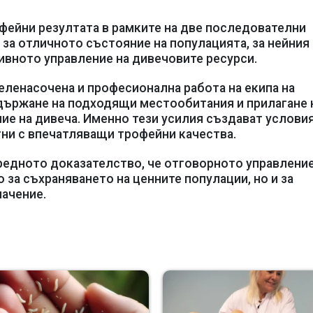
фейни резултата в рамките на две последователни
за отличното състояние на популацията, за нейния
ивното управление на дивечовите ресурси.
еленасочена и професионална работа на екипа на
ддържане на подходящи местообитания и прилагане 
ие на дивеча. Именно тези усилия създават условия
тни с впечатляващи трофейни качества.
редното доказателство, че отговорното управление
 за съхраняването на ценните популации, но и за
начение.