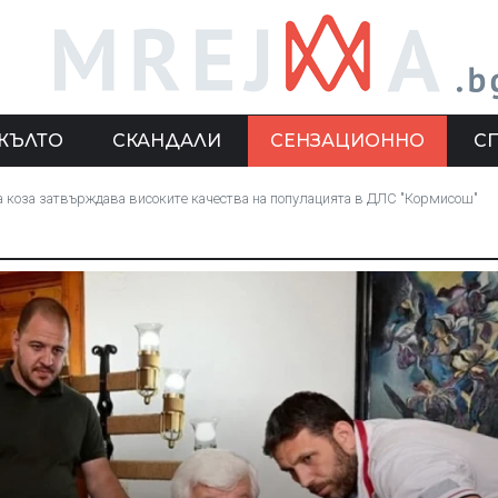
ЖЪЛТО
СКАНДАЛИ
СЕНЗАЦИОННО
С
 коза затвърждава високите качества на популацията в ДЛС "Кормисош"