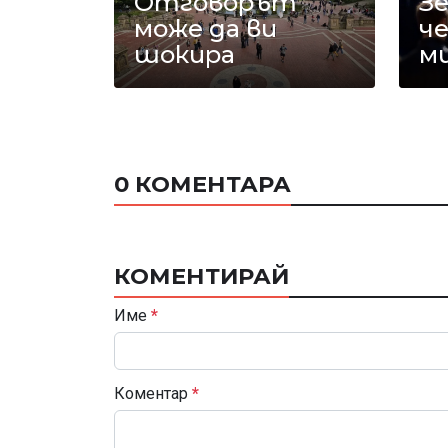
Отговорът
З
може да ви
ч
шокира
м
0 КОМЕНТАРА
КОМЕНТИРАЙ
Име
*
Коментар
*