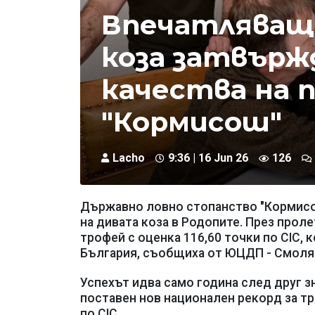
Впечатляващ
коза затвърж
качества на 
"Кормисош"
Lacho
9:36 | 16 Jun 26
126
Държавно ловно стопанство "Кормисош
на дивата коза в Родопите. През прол
трофей с оценка 116,60 точки по CIC,
България, съобщиха от ЮЦДП - Смоля
Успехът идва само година след друг з
поставен нов национален рекорд за тр
по CIC.