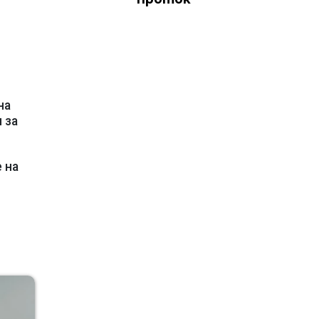
на
 за
 на