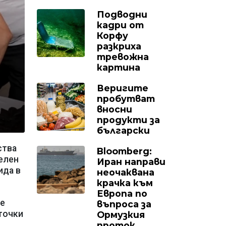
Подводни
кадри от
Корфу
разкриха
тревожна
картина
Веригите
пробутват
вносни
продукти за
български
ства
Bloomberg:
телен
Иран направи
ида в
неочаквана
крачка към
Европа по
ше
въпроса за
точки
Ормузкия
проток