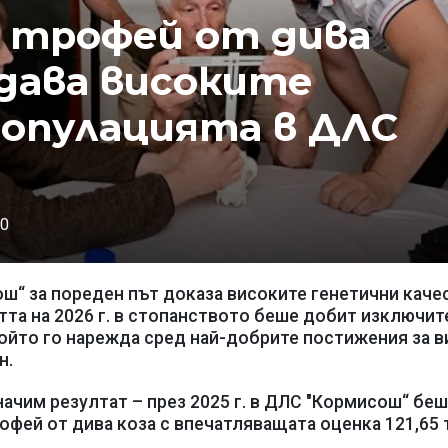
 трофей от дива
дава високите
популацията в ДЛС
0
“ за пореден път доказа високите генетични каче
етта на 2026 г. в стопанството беше добит изключи
 който го нарежда сред най-добрите постижения за в
н.
начим резултат – през 2025 г. в ДЛС "Кормисош“ бе
офей от дива коза с впечатляващата оценка 121,65 