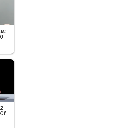
us:
50
 2
 Of