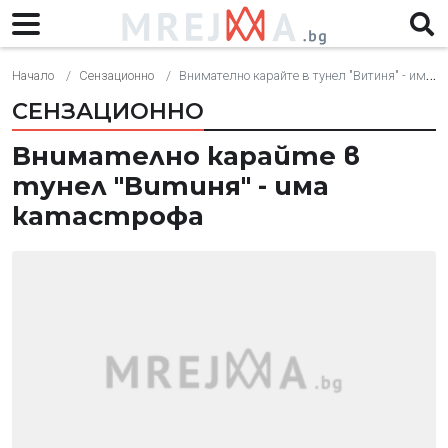
Начало
Сензационно
Внимателно карайте в тунел "Витиня" - има катастрофа
СЕНЗАЦИОННО
Внимателно карайте в
тунел "Витиня" - има
катастрофа