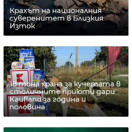
Крахът на националния
суверенитет в Близкия
Изток
18 тона храна за кучетата в
столичните приюти дари
Kaufland за година и
половина