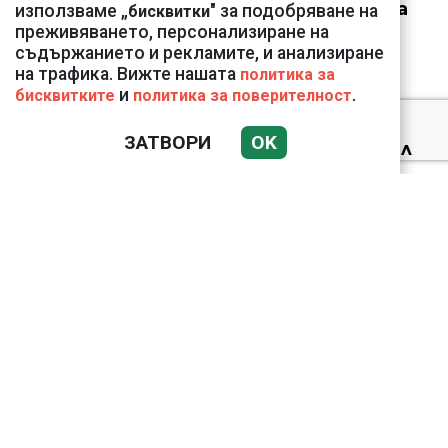
външна министърка
използваме „
" за подобряване на
бисквитки
Велислава Петрова
преживяването, персонализиране на
съдържанието и рекламите, и анализиране
на трафика. Вижте нашата
политика за
и
.
бисквитките
политика за поверителност
ЗАТВОРИ
OK
Ким Чен Ун е получил
22 милиарда долара
свръхпечалба от
началото на войната в
Украйна
ВИЖТЕ КАК ИВАЙЛО
ФИЛИПОВ
КОНТРОЛИРА
ДИГИТАЛНАТА
ДЪРЖАВА ЗАД ГЪРБА
НА ПРАВИТЕЛСТВОТО?