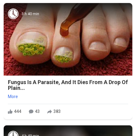
3 h 40 min
Fungus Is A Parasite, And It Dies From A Drop Of
Plain...
More
444
43
383
4 h 49 min