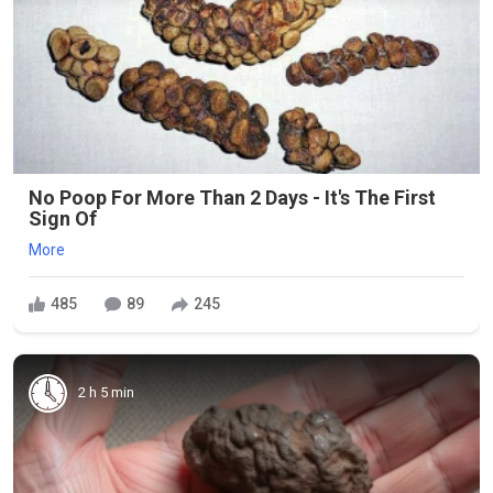
No Poop For More Than 2 Days - It's The First
Sign Of
More
485
89
245
2 h 5 min