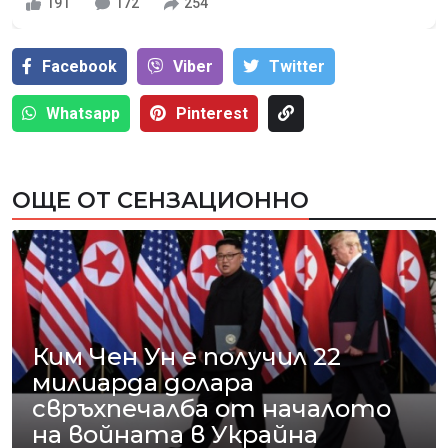
191
172
254
Facebook
Viber
Тwitter
Whatsapp
Pinterest
ОЩЕ ОТ СЕНЗАЦИОННО
Ким Чен Ун е получил 22
милиарда долара
свръхпечалба от началото
на войната в Украйна