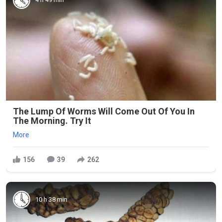
The Lump Of Worms Will Come Out Of You In
The Morning. Try It
More
156
39
262
10 h 38 min