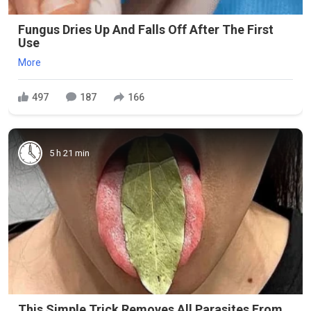
Fungus Dries Up And Falls Off After The First
Use
More
497
187
166
5 h 21 min
This Simple Trick Removes All Parasites From