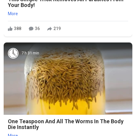
Your Body!
More
388
36
219
7 h 31 min
One Teaspoon And All The Worms In The Body
Die Instantly
More