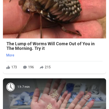
The Lump of Worms Will Come Out of You in
The Morning. Try it
More
173
196
215
1 h 7 min