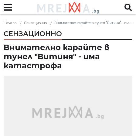
Начало
Сензационно
Внимателно карайте в тунел "Витиня" - има катастрофа
СЕНЗАЦИОННО
Внимателно карайте в
тунел "Витиня" - има
катастрофа