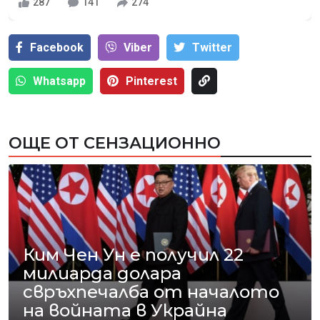
287
141
274
Facebook
Viber
Тwitter
Whatsapp
Pinterest
ОЩЕ ОТ СЕНЗАЦИОННО
Ким Чен Ун е получил 22
милиарда долара
свръхпечалба от началото
на войната в Украйна