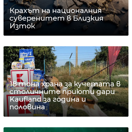
Крахът на националния
суверенитет в Близкия
Изток
18 тона храна за кучетата в
столичните приюти дари
Kaufland за година и
половина