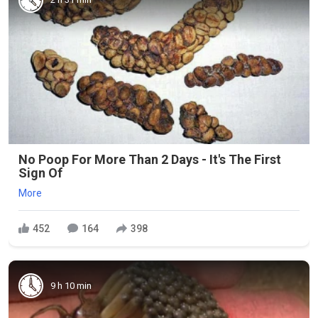
No Poop For More Than 2 Days - It's The First
Sign Of
More
452
164
398
9 h 10 min