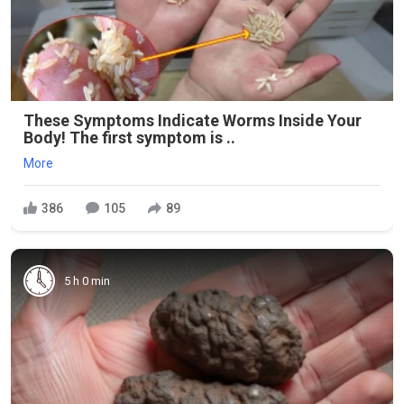
These Symptoms Indicate Worms Inside Your
Body! The first symptom is ..
More
386
105
89
5 h 0 min