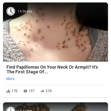
1 h 26 min
Find Papillomas On Your Neck Or Armpit? It's
The First Stage Of...
More
170
157
374
2 h 31 min