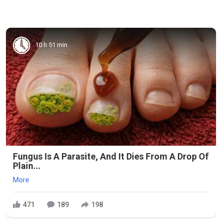
10 h 51 min
Fungus Is A Parasite, And It Dies From A Drop Of
Plain...
More
471
189
198