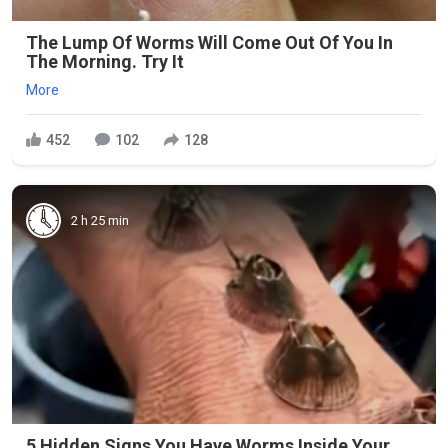
The Lump Of Worms Will Come Out Of You In
The Morning. Try It
More
452
102
128
2 h 25 min
5 Hidden Signs You Have Worms Inside Your