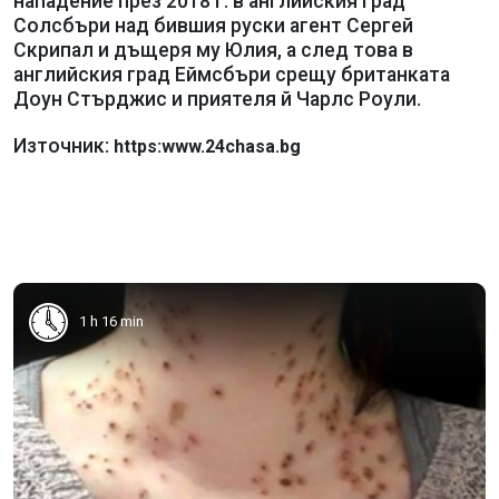
нападение през 2018 г. в английския град
Солсбъри над бившия руски агент Сергей
Скрипал и дъщеря му Юлия, а след това в
английския град Еймсбъри срещу британката
Доун Стърджис и приятеля й Чарлс Роули.
Източник:
https:www.24chasa.bg
1 h 16 min