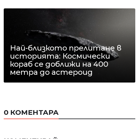
Най-близкото прелитане в
историята: Космически
кораб се доближи на 400
метра до астероид
0 КОМЕНТАРА