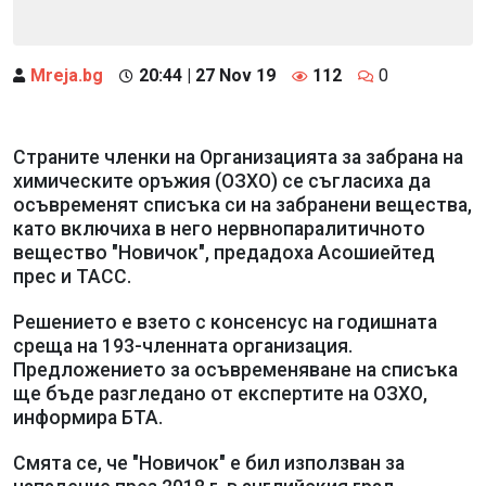
Mreja.bg
20:44 | 27 Nov 19
112
0
Страните членки на Организацията за забрана на
химическите оръжия (ОЗХО) се съгласиха да
осъвременят списъка си на забранени вещества,
като включиха в него нервнопаралитичното
вещество "Новичок", предадоха Асошиейтед
прес и ТАСС.
Решението е взето с консенсус на годишната
среща на 193-членната организация.
Предложението за осъвременяване на списъка
ще бъде разгледано от експертите на ОЗХО,
информира БТА.
Смята се, че "Новичок" е бил използван за