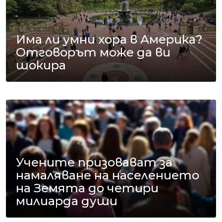
Има ли умни хора в Америка?
Отговорът може да ви
шокира
Учените призовават за
намаляване на населението
на Земята до четири
милиарда души