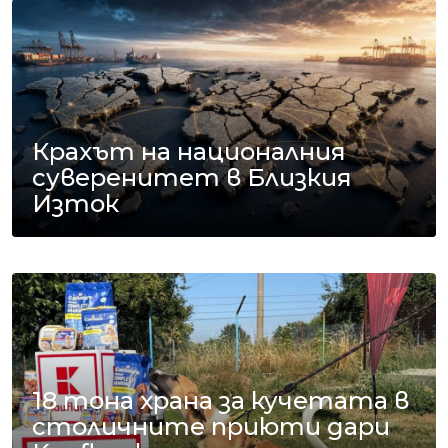
Крахът на националния
суверенитет в Близкия
Изток
18 тона храна за кучетата в
столичните приюти дари