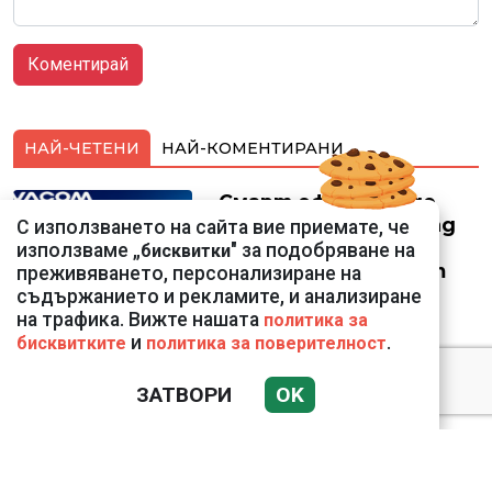
НАЙ-ЧЕТЕНИ
НАЙ-КОМЕНТИРАНИ
Смарт оферти с до
90% отстъпка за над
С използването на сайта вие приемате, че
150 устройства от
използваме „
" за подобряване на
бисквитки
Vivacom през август
преживяването, персонализиране на
съдържанието и рекламите, и анализиране
на трафика. Вижте нашата
политика за
и
.
бисквитките
политика за поверителност
ЗАТВОРИ
OK
Подводни кадри от
Корфу разкриха
тревожна картина