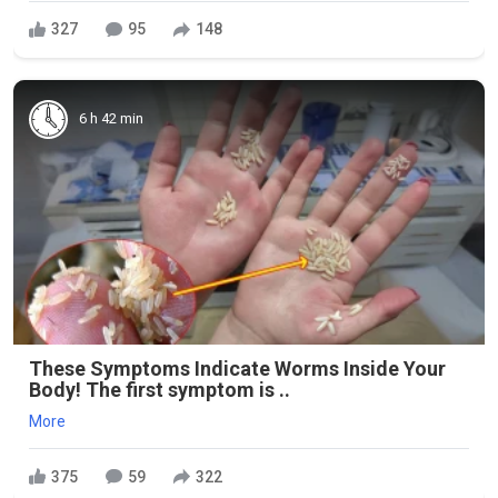
327
95
148
6 h 42 min
These Symptoms Indicate Worms Inside Your
Body! The first symptom is ..
More
375
59
322