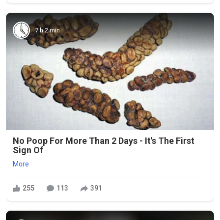
7 h 2 min
No Poop For More Than 2 Days - It's The First
Sign Of
More
255
113
391