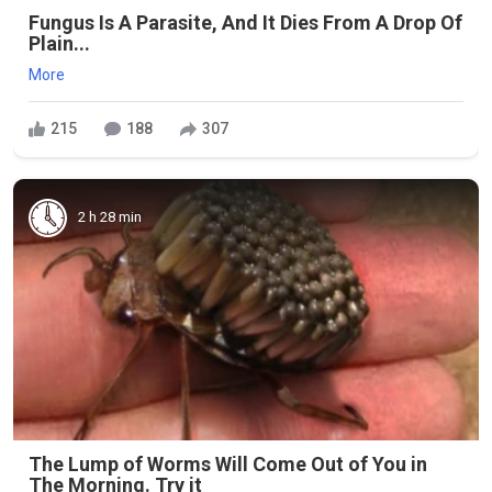
Fungus Is A Parasite, And It Dies From A Drop Of
Plain...
More
215
188
307
2 h 28 min
The Lump of Worms Will Come Out of You in
The Morning. Try it