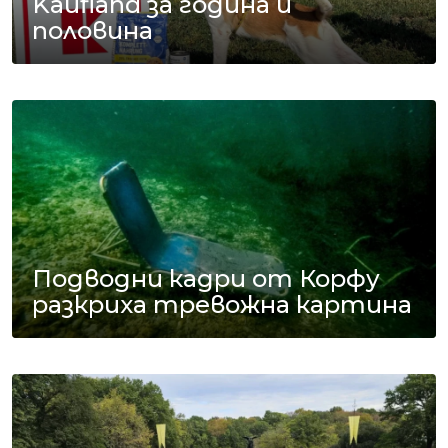
Kaufland за година и
половина
Подводни кадри от Корфу
разкриха тревожна картина