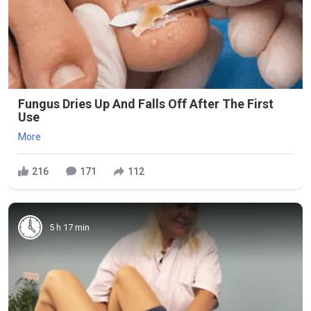
Fungus Dries Up And Falls Off After The First
Use
More
216
171
112
5 h 17 min