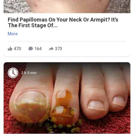
Find Papillomas On Your Neck Or Armpit? It's
The First Stage Of...
More
470
164
373
2 h 5 min