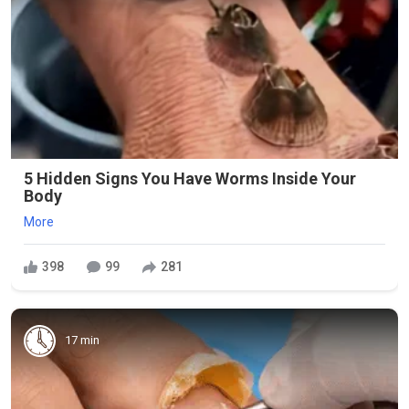
5 Hidden Signs You Have Worms Inside Your
Body
More
398
99
281
17 min