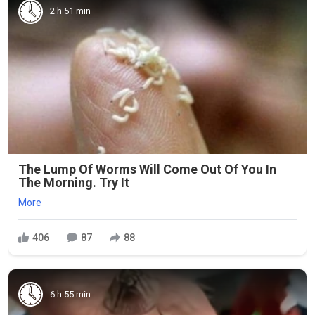
2 h 51 min
The Lump Of Worms Will Come Out Of You In
The Morning. Try It
More
406
87
88
6 h 55 min