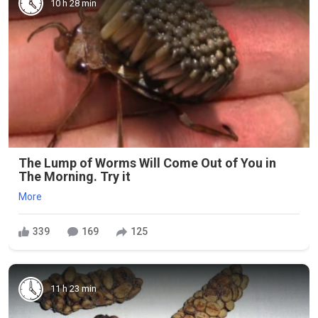
10 h 28 min
The Lump of Worms Will Come Out of You in
The Morning. Try it
More
339
169
125
11 h 23 min