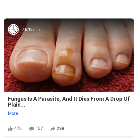
7 h 19 min
Fungus Is A Parasite, And It Dies From A Drop Of
Plain...
More
475
157
298