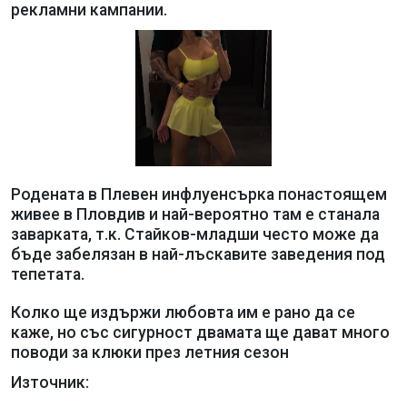
рекламни кампании.
Родената в Плевен инфлуенсърка понастоящем
живее в Пловдив и най-вероятно там е станала
заварката, т.к. Стайков-младши често може да
бъде забелязан в най-лъскавите заведения под
тепетата.
Колко ще издържи любовта им е рано да се
каже, но със сигурност двамата ще дават много
поводи за клюки през летния сезон
Източник: