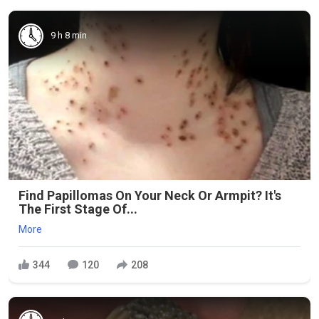
9 h 8 min
Find Papillomas On Your Neck Or Armpit? It's
The First Stage Of...
More
344
120
208