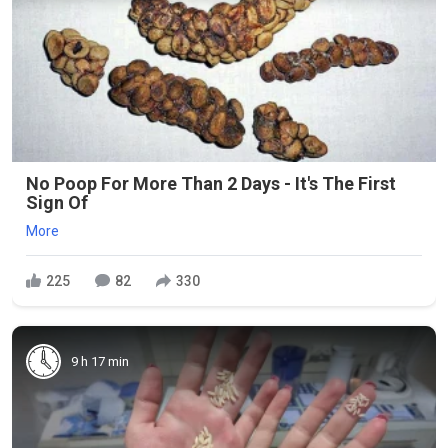
No Poop For More Than 2 Days - It's The First
Sign Of
More
225
82
330
9 h 17 min