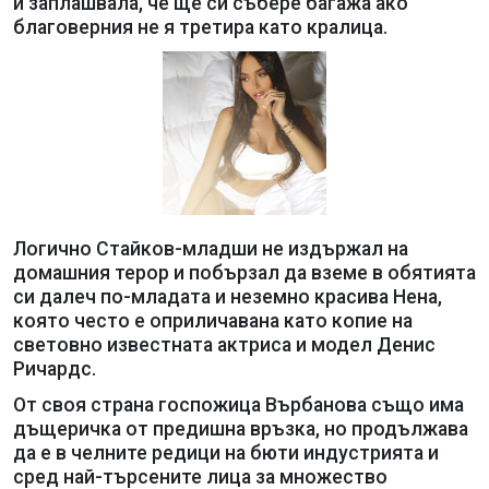
и заплашвала, че ще си събере багажа ако
благоверния не я третира като кралица.
Логично Стайков-младши не издържал на
домашния терор и побързал да вземе в обятията
си далеч по-младата и неземно красива Нена,
която често е оприличавана като копие на
световно известната актриса и модел Денис
Ричардс.
От своя страна госпожица Върбанова също има
дъщеричка от предишна връзка, но продължава
да е в челните редици на бюти индустрията и
сред най-търсените лица за множество