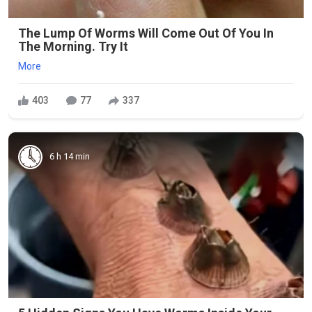
The Lump Of Worms Will Come Out Of You In
The Morning. Try It
More
403
77
337
6 h 14 min