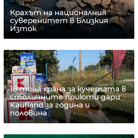
Крахът на националния
суверенитет в Близкия
Изток
18 тона храна за кучетата в
столичните приюти дари
Kaufland за година и
половина