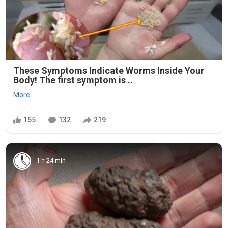
These Symptoms Indicate Worms Inside Your
Body! The first symptom is ..
More
155
132
219
1 h 24 min