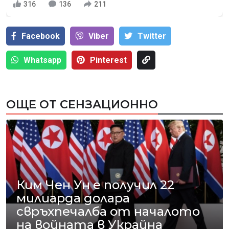
316
136
211
Facebook
Viber
Тwitter
Whatsapp
Pinterest
ОЩЕ ОТ СЕНЗАЦИОННО
Ким Чен Ун е получил 22
милиарда долара
свръхпечалба от началото
на войната в Украйна