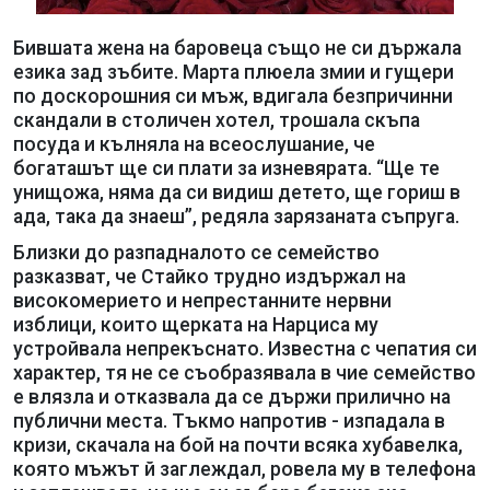
Бившата жена на баровеца също не си държала
езика зад зъбите. Марта плюела змии и гущери
по доскорошния си мъж, вдигала безпричинни
скандали в столичен хотел, трошала скъпа
посуда и кълняла на всеослушание, че
богаташът ще си плати за изневярата. “Ще те
унищожа, няма да си видиш детето, ще гориш в
ада, така да знаеш”, редяла зарязаната съпруга.
Близки до разпадналото се семейство
разказват, че Стайко трудно издържал на
високомерието и непрестанните нервни
изблици, които щерката на Нарциса му
устройвала непрекъснато. Известна с чепатия си
характер, тя не се съобразявала в чие семейство
е влязла и отказвала да се държи прилично на
публични места. Тъкмо напротив - изпадала в
кризи, скачала на бой на почти всяка хубавелка,
която мъжът й заглеждал, ровела му в телефона