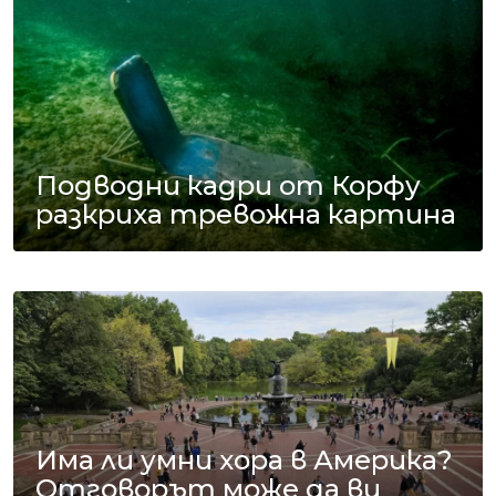
Подводни кадри от Корфу
разкриха тревожна картина
Има ли умни хора в Америка?
Отговорът може да ви