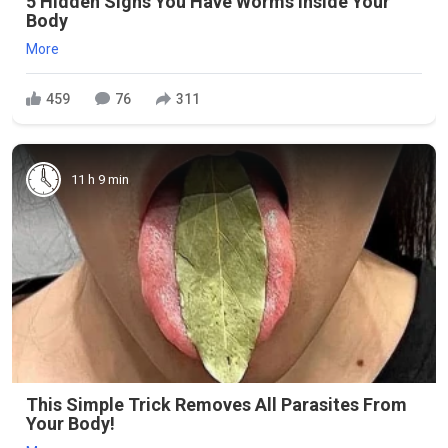
5 Hidden Signs You Have Worms Inside Your
Body
More
459
76
311
11 h 9 min
This Simple Trick Removes All Parasites From
Your Body!