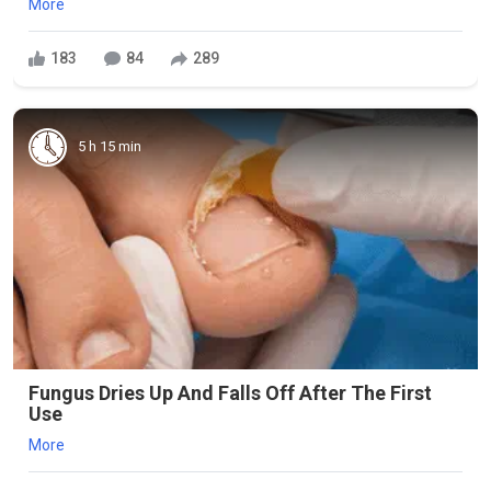
More
183
84
289
5 h 15 min
Fungus Dries Up And Falls Off After The First
Use
More