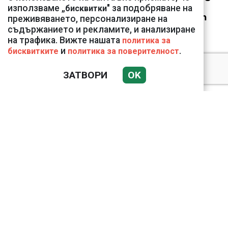
150 устройства от
използваме „
" за подобряване на
бисквитки
Vivacom през август
преживяването, персонализиране на
съдържанието и рекламите, и анализиране
на трафика. Вижте нашата
политика за
и
.
бисквитките
политика за поверителност
ЗАТВОРИ
OK
Подводни кадри от
Корфу разкриха
тревожна картина
Веригите пробутват
вносни продукти за
български