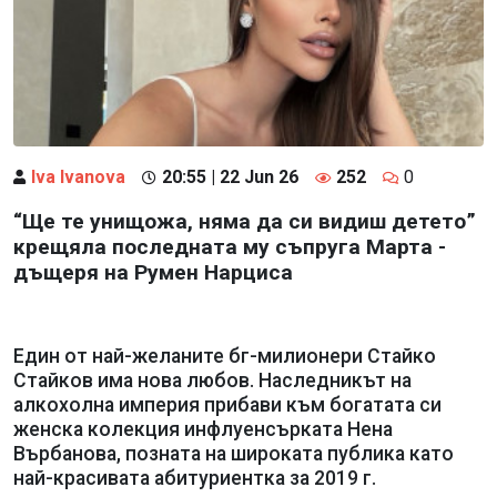
Iva Ivanova
20:55 | 22 Jun 26
252
0
“Ще те унищожа, няма да си видиш детето”
крещяла последната му съпруга Марта -
дъщеря на Румен Нарциса
Един от най-желаните бг-милионери Стайко
Стайков има нова любов. Наследникът на
алкохолна империя прибави към богатата си
женска колекция инфлуенсърката Нена
Върбанова, позната на широката публика като
най-красивата абитуриентка за 2019 г.