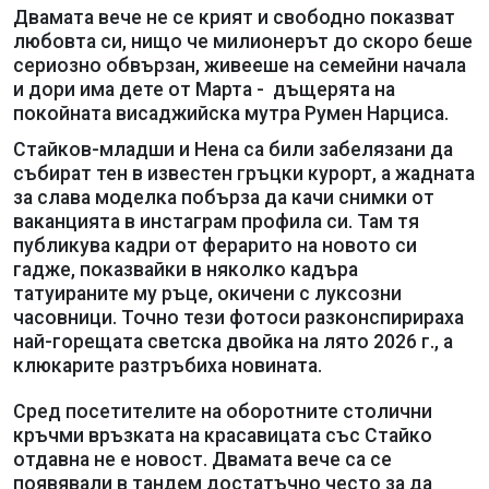
Двамата вече не се крият и свободно показват
любовта си, нищо че милионерът до скоро беше
сериозно обвързан, живееше на семейни начала
и дори има дете от Марта - дъщерята на
покойната висаджийска мутра Румен Нарциса.
Стайков-младши и Нена са били забелязани да
събират тен в известен гръцки курорт, а жадната
за слава моделка побърза да качи снимки от
ваканцията в инстаграм профила си. Там тя
публикува кадри от ферарито на новото си
гадже, показвайки в няколко кадъра
татуираните му ръце, окичени с луксозни
часовници. Точно тези фотоси разконспирираха
най-горещата светска двойка на лято 2026 г., а
клюкарите разтръбиха новината.
Сред посетителите на оборотните столични
кръчми връзката на красавицата със Стайко
отдавна не е новост. Двамата вече са се
появявали в тандем достатъчно често за да