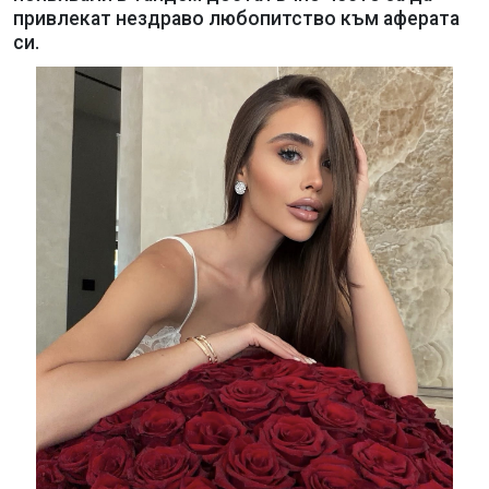
привлекат нездраво любопитство към аферата
си.