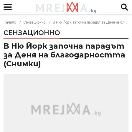
Начало
Сензационно
В Ню Йорк започна парадът за Деня на благодарността (Снимки)
СЕНЗАЦИОННО
В Ню Йорк започна парадът
за Деня на благодарността
(Снимки)