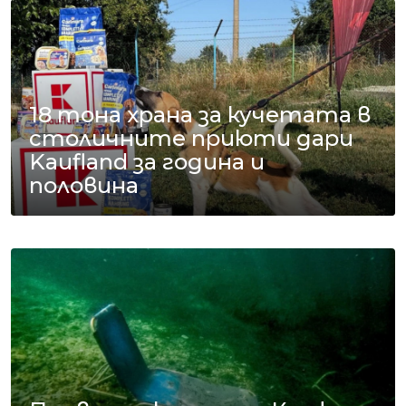
18 тона храна за кучетата в
столичните приюти дари
Kaufland за година и
половина