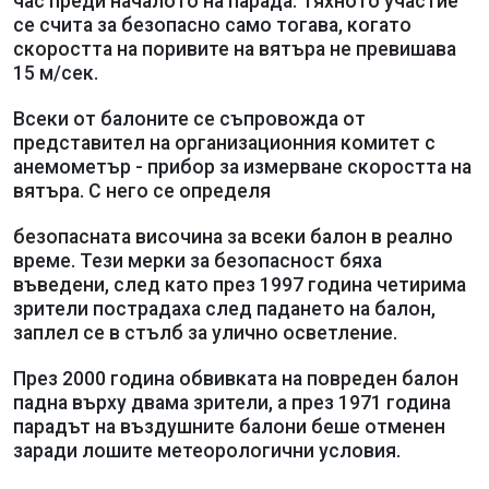
час преди началото на парада. Тяхното участие
се счита за безопасно само тогава, когато
скоростта на поривите на вятъра не превишава
15 м/сек.
Всеки от балоните се съпровожда от
представител на организационния комитет с
анемометър - прибор за измерване скоростта на
вятъра. С него се определя
безопасната височина за всеки балон в реално
време. Тези мерки за безопасност бяха
въведени, след като през 1997 година четирима
зрители пострадаха след падането на балон,
заплел се в стълб за улично осветление.
През 2000 година обвивката на повреден балон
падна върху двама зрители, а през 1971 година
парадът на въздушните балони беше отменен
заради лошите метеорологични условия.