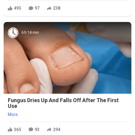
493
97
238
6 h 14 min
Fungus Dries Up And Falls Off After The First
Use
More
365
93
294