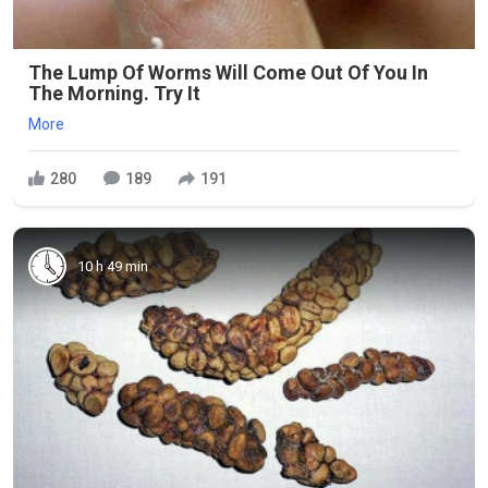
The Lump Of Worms Will Come Out Of You In
The Morning. Try It
More
280
189
191
10 h 49 min