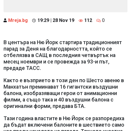
Mreja.bg
19:29 | 28 Nov 19
112
0
В центъра на Ню Йорк стартира традиционният
парад за Деня на благодарността, който се
отбелязва в САЩ в последния четвъртък на
месец ноември и се провежда за 93-и път,
предаде ТАСС.
Както е възприето в този ден по Шесто авеню в
Манхатън преминават 16 гигантски въздушни
балона, изобразяващи герои от анимационни
филми, а също така и 40 въздушни балона с
оригинални форми, предава БТА.
Тази година властите в Ню Йорк се разпоредиха
да бъдат включени балоните в шествието само