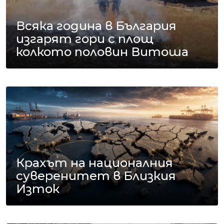
Всяка година в България
изгарят гори с площ
колкото половин Витоша
Крахът на националния
суверенитет в Близкия
Изток