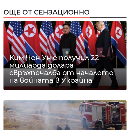
ОЩЕ ОТ СЕНЗАЦИОННО
Ким Чен Ун е получил 22
милиарда долара
свръхпечалба от началото
на войната в Украйна