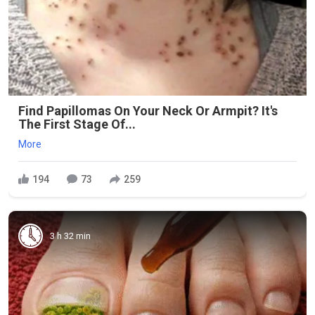
Find Papillomas On Your Neck Or Armpit? It's
The First Stage Of...
More
194
73
259
3 h 32 min