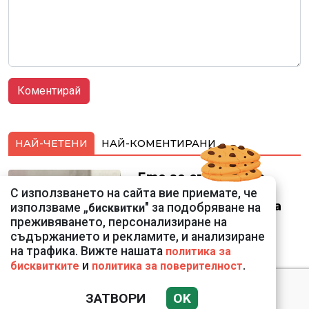
НАЙ-ЧЕТЕНИ
НАЙ-КОМЕНТИРАНИ
Ето го съпруга на
неадекватната
С използването на сайта вие приемате, че
външна министърка
използваме „
" за подобряване на
бисквитки
Велислава Петрова
преживяването, персонализиране на
съдържанието и рекламите, и анализиране
на трафика. Вижте нашата
политика за
и
.
бисквитките
политика за поверителност
ЗАТВОРИ
OK
Николай Попов за