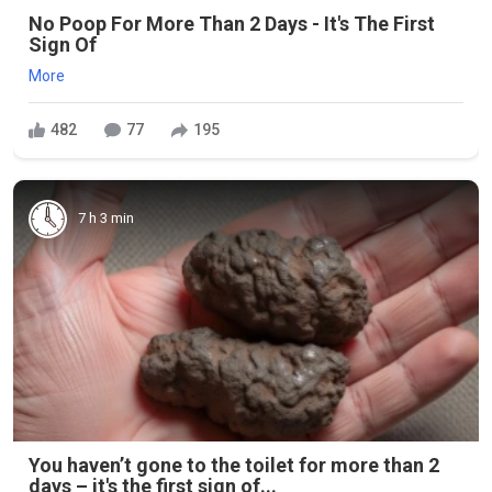
No Poop For More Than 2 Days - It's The First
Sign Of
More
482
77
195
7 h 3 min
You haven’t gone to the toilet for more than 2
days – it's the first sign of...