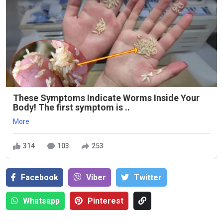
These Symptoms Indicate Worms Inside Your
Body! The first symptom is ..
More
314
103
253
Facebook
Viber
Тwitter
Whatsapp
Pinterest