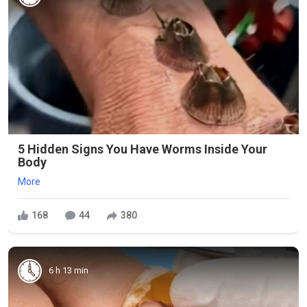
5 Hidden Signs You Have Worms Inside Your
Body
More
168
44
380
6 h 13 min