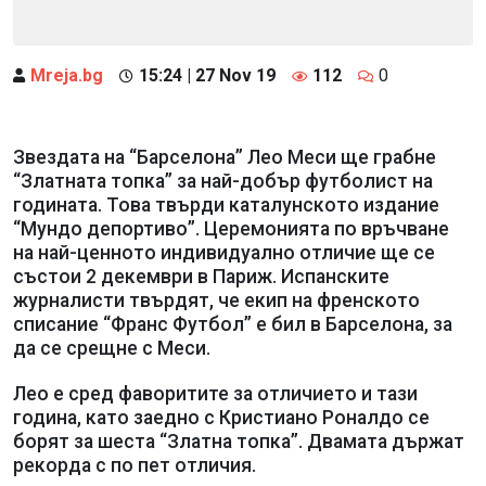
Mreja.bg
15:24 | 27 Nov 19
112
0
Звездата на “Барселона” Лео Меси ще грабне
“Златната топка” за най-добър футболист на
годината. Това твърди каталунското издание
“Мундо депортиво”. Церемонията по връчване
на най-ценното индивидуално отличие ще се
състои 2 декември в Париж. Испанските
журналисти твърдят, че екип на френското
списание “Франс Футбол” е бил в Барселона, за
да се срещне с Меси.
Лео е сред фаворитите за отличието и тази
година, като заедно с Кристиано Роналдо се
борят за шеста “Златна топка”. Двамата държат
рекорда с по пет отличия.