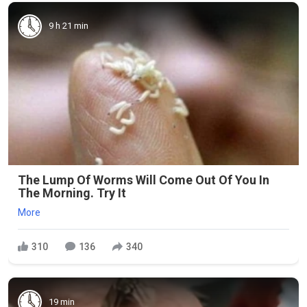
9 h 21 min
The Lump Of Worms Will Come Out Of You In
The Morning. Try It
More
310
136
340
19 min