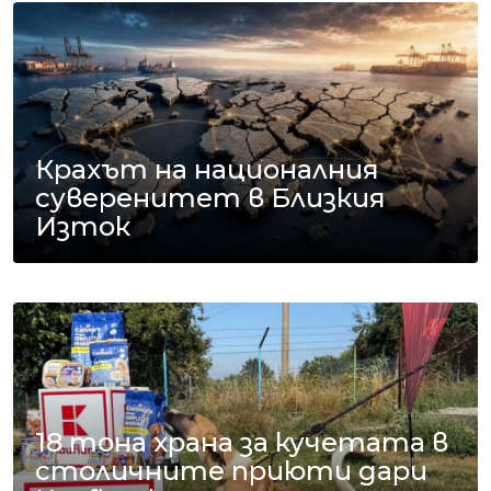
Крахът на националния
суверенитет в Близкия
Изток
18 тона храна за кучетата в
столичните приюти дари