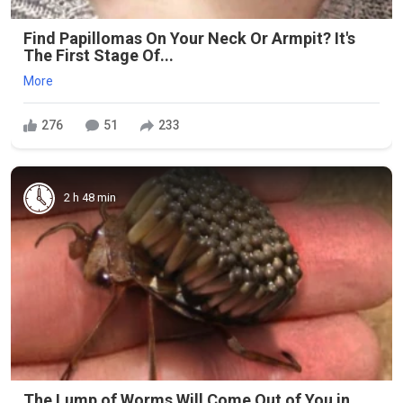
Find Papillomas On Your Neck Or Armpit? It's
The First Stage Of...
More
276
51
233
2 h 48 min
The Lump of Worms Will Come Out of You in