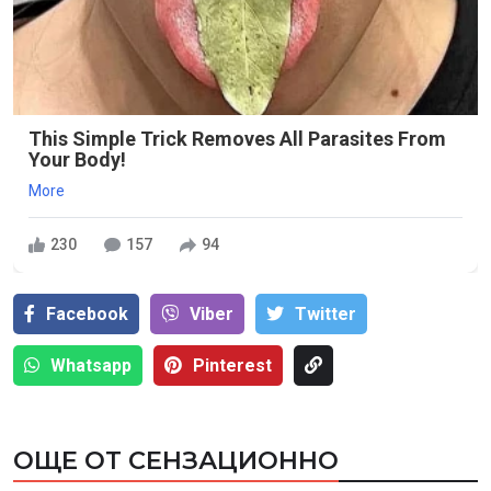
This Simple Trick Removes All Parasites From
Your Body!
More
230
157
94
Facebook
Viber
Тwitter
Whatsapp
Pinterest
ОЩЕ ОТ СЕНЗАЦИОННО