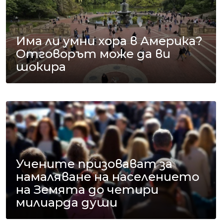
Има ли умни хора в Америка?
Отговорът може да ви
шокира
Учените призовават за
намаляване на населението
на Земята до четири
милиарда души