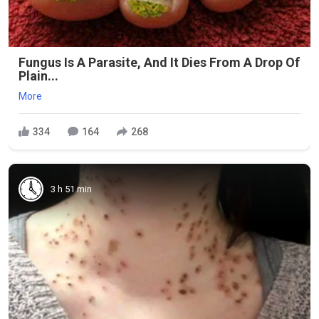
Fungus Is A Parasite, And It Dies From A Drop Of
Plain...
More
334
164
268
3 h 51 min