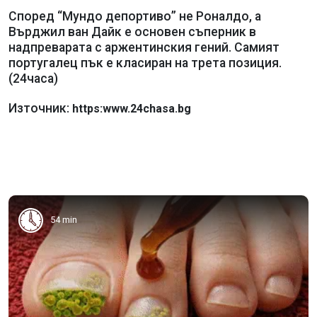
Според “Мундо депортиво” не Роналдо, а
Върджил ван Дайк е основен съперник в
надпреварата с аржентинския гений. Самият
португалец пък е класиран на трета позиция.
(24часа)
Източник:
https:www.24chasa.bg
54 min