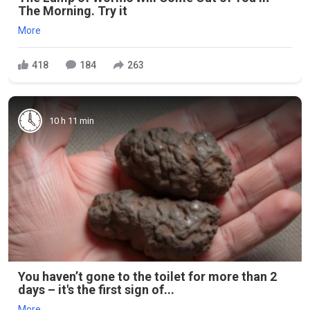
The Morning. Try it
More
418
184
263
10 h 11 min
You haven’t gone to the toilet for more than 2
days – it's the first sign of...
More