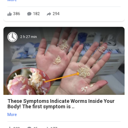
386
182
294
2 h 27 min
These Symptoms Indicate Worms Inside Your
Body! The first symptom is ..
More