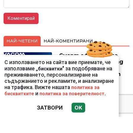
НАЙ-ЧЕТЕНИ
НАЙ-КОМЕНТИРАНИ
Смарт оферти с до
90% отстъпка за над
С използването на сайта вие приемате, че
150 устройства от
използваме „
" за подобряване на
бисквитки
Vivacom през август
преживяването, персонализиране на
съдържанието и рекламите, и анализиране
на трафика. Вижте нашата
политика за
и
.
бисквитките
политика за поверителност
ЗАТВОРИ
OK
Подводни кадри от
Корфу разкриха
тревожна картина