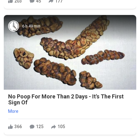
203
45
177
6 h 49 min
No Poop For More Than 2 Days - It's The First
Sign Of
More
366
125
105