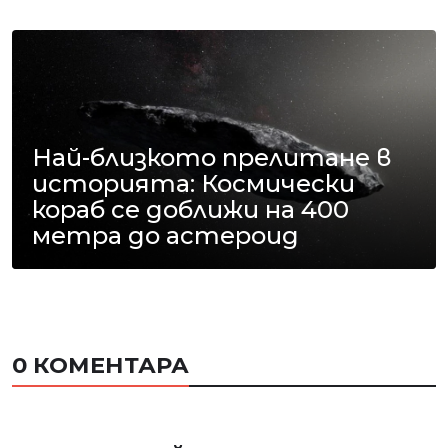
Най-близкото прелитане в
историята: Космически
кораб се доближи на 400
метра до астероид
0 КОМЕНТАРА