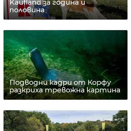
Kaufland за година и
половина
Подводни кадри от Корфу
разкриха тревожна картина