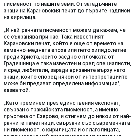
писменост по нашите земи. От загадъчните
знаци на Карановския печат до първите надписи
на кирилица.
„И най-ранната писменост можем да кажем, че
се съхранява при нас. Така известният
Карановски печат, който е още от времето на
каменно-медната епоха или пето хилядолетие
преди Христа, който заедно с плочката от
Градешница е така известен и сред специалисти,
и сред любители, заради врязаните върху него
знаци, които според някои от интерпретациите
може би предават определена информация",
казва той.
„Като преминем през единствения експонат,
свързан с тракийската писменост, а именно
пръстена от Езерово, и стигнем до някои от най-
ранните паметници, свързани със съвременната
ни писменост, с кирилицата и с глаголицата,