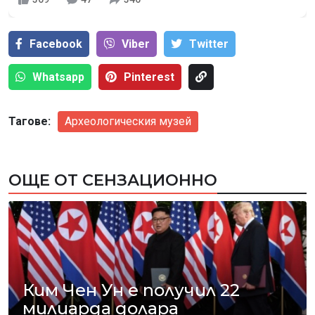
Facebook
Viber
Тwitter
Whatsapp
Pinterest
Тагове:
Археологическия музей
ОЩЕ ОТ СЕНЗАЦИОННО
Ким Чен Ун е получил 22
милиарда долара