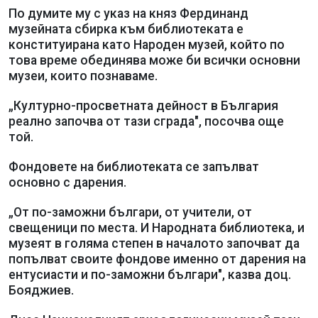
По думите му с указ на княз Фердинанд
музейната сбирка към библиотеката е
конституирана като Народен музей, който по
това време обединява може би всички основни
музеи, които познаваме.
„Културно-просветната дейност в България
реално започва от тази сграда", посочва още
той.
Фондовете на библиотеката се запълват
основно с дарения.
„От по-заможни българи, от учители, от
свещеници по места. И Народната библиотека, и
музеят в голяма степен в началото започват да
попълват своите фондове именно от дарения на
ентусиасти и по-заможни българи", казва доц.
Бояджиев.