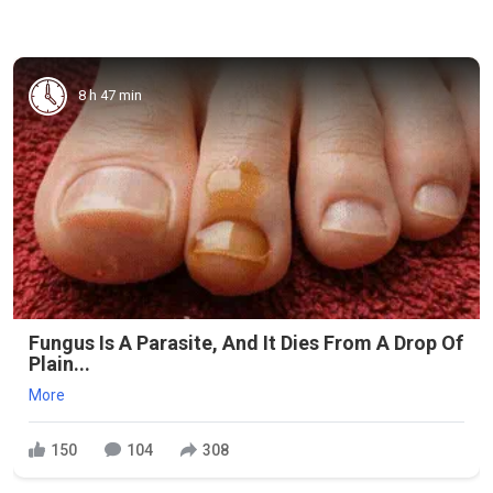
8 h 47 min
Fungus Is A Parasite, And It Dies From A Drop Of
Plain...
More
150
104
308