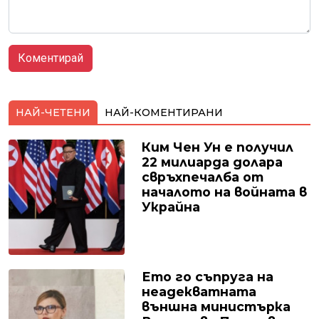
НАЙ-ЧЕТЕНИ
НАЙ-КОМЕНТИРАНИ
Ким Чен Ун е получил
22 милиарда долара
свръхпечалба от
началото на войната в
Украйна
Ето го съпруга на
неадекватната
външна министърка