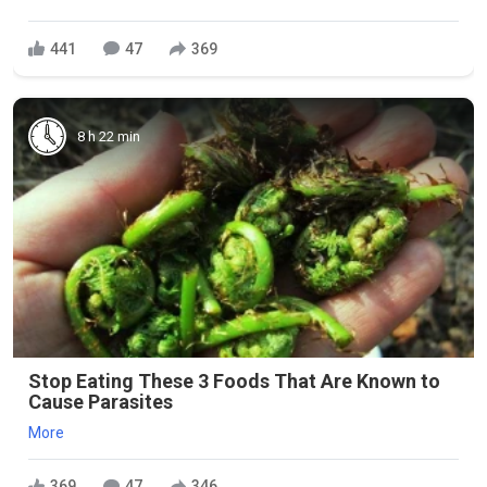
441
47
369
8 h 22 min
Stop Eating These 3 Foods That Are Known to
Cause Parasites
More
369
47
346