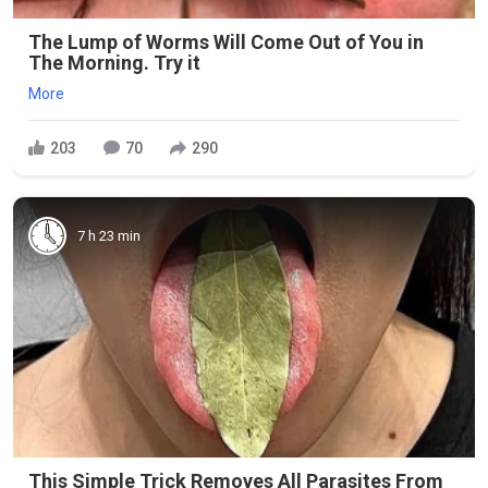
The Lump of Worms Will Come Out of You in
The Morning. Try it
More
203
70
290
7 h 23 min
This Simple Trick Removes All Parasites From