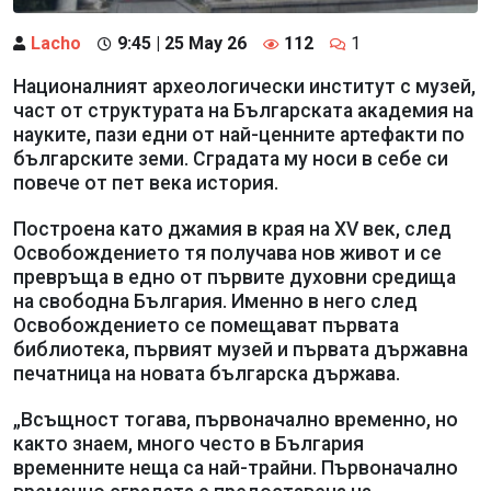
Lacho
9:45 | 25 May 26
112
1
Националният археологически институт с музей,
част от структурата на Българската академия на
науките, пази едни от най-ценните артефакти по
българските земи. Сградата му носи в себе си
повече от пет века история.
Построена като джамия в края на XV век, след
Освобождението тя получава нов живот и се
превръща в едно от първите духовни средища
на свободна България. Именно в него след
Освобождението се помещават първата
библиотека, първият музей и първата държавна
печатница на новата българска държава.
„Всъщност тогава, първоначално временно, но
както знаем, много често в България
временните неща са най-трайни. Първоначално