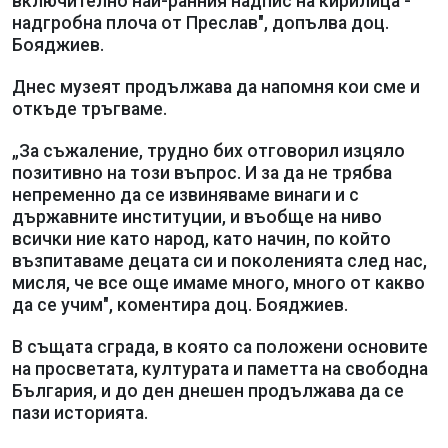
включително най-ранния надпис на кирилица -
надгробна плоча от Преслав", допълва доц.
Бояджиев.
Днес музеят продължава да напомня кои сме и
откъде тръгваме.
„За съжаление, трудно бих отговорил изцяло
позитивно на този въпрос. И за да не трябва
непременно да се извиняваме винаги и с
държавните институции, и въобще на ниво
всички ние като народ, като начин, по който
възпитаваме децата си и поколенията след нас,
мисля, че все още имаме много, много от какво
да се учим", коментира доц. Бояджиев.
В същата сграда, в която са положени основите
на просветата, културата и паметта на свободна
България, и до ден днешен продължава да се
пази историята.