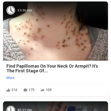
3 h 36 min
Find Papillomas On Your Neck Or Armpit? It's
The First Stage Of...
More
316
175
109
8 h 21 min