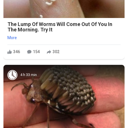
The Lump Of Worms Will Come Out Of You In
The Morning. Try It
More
346
154
302
4 h 33 min