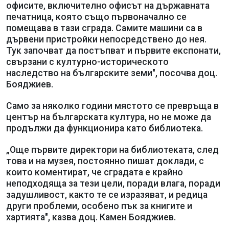
офисите, включително офисът на държавната
печатница, която също първоначално се
помещава в тази сграда. Самите машини са в
дървени пристройки непосредствено до нея.
Тук започват да постъпват и първите експонати,
свързани с културно-историческото
наследство на българските земи", посочва доц.
Бояджиев.
Само за няколко години мястото се превръща в
център на българската култура, но не може да
продължи да функционира като библиотека.
„Още първите директори на библиотеката, след
това и на музея, постоянно пишат доклади, с
които коментират, че сградата е крайно
неподходяща за тези цели, поради влага, поради
задушливост, както те се изразяват, и редица
други проблеми, особено пък за книгите и
хартията", казва доц. Камен Бояджиев.