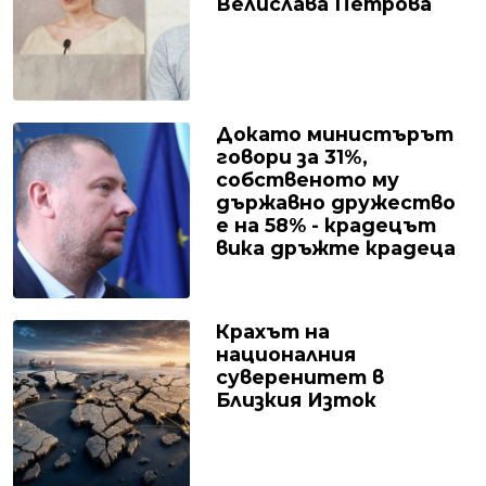
Велислава Петрова
Докато министърът
говори за 31%,
собственото му
държавно дружество
е на 58% - крадецът
вика дръжте крадеца
Крахът на
националния
суверенитет в
Близкия Изток