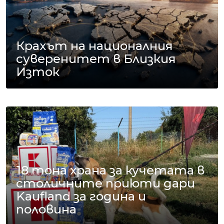
Крахът на националния
суверенитет в Близкия
Изток
18 тона храна за кучетата в
столичните приюти дари
Kaufland за година и
половина