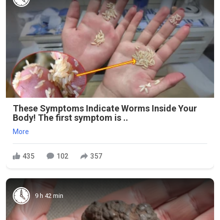
These Symptoms Indicate Worms Inside Your
Body! The first symptom is ..
More
435
102
357
9 h 42 min