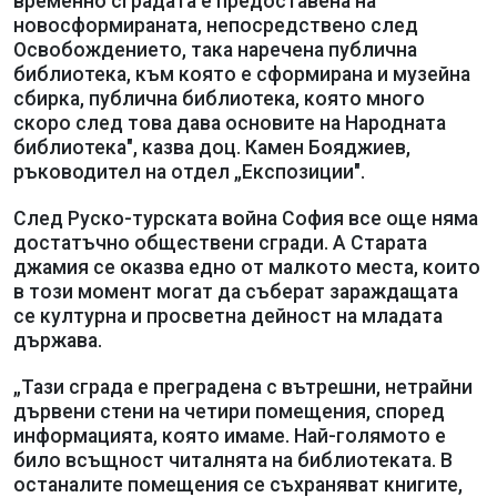
временно сградата е предоставена на
новосформираната, непосредствено след
Освобождението, така наречена публична
библиотека, към която е сформирана и музейна
сбирка, публична библиотека, която много
скоро след това дава основите на Народната
библиотека", казва доц. Камен Бояджиев,
ръководител на отдел „Експозиции".
След Руско-турската война София все още няма
достатъчно обществени сгради. А Старата
джамия се оказва едно от малкото места, които
в този момент могат да съберат зараждащата
се културна и просветна дейност на младата
държава.
„Тази сграда е преградена с вътрешни, нетрайни
дървени стени на четири помещения, според
информацията, която имаме. Най-голямото е
било всъщност читалнята на библиотеката. В
останалите помещения се съхраняват книгите,