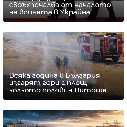
свръхпечалба от началото
на войната в Украйна
Всяка година в България
изгарят гори с площ
колкото половин Витоша