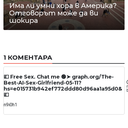
Има ли умни хора в Америка?
Отговорът може да ви
шокира
1 КОМЕНТАРА
💷 Free Sex. Chat me 🟢➤ graph.org/The-
Best-AI-Sex-Girlfriend-05-11?
hs=e015731b942ef772ddd80d96aa1a95d0&
💷
n9i0h1