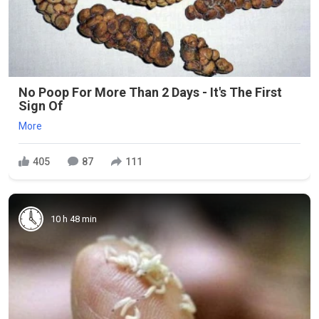
No Poop For More Than 2 Days - It's The First
Sign Of
More
405
87
111
10 h 48 min