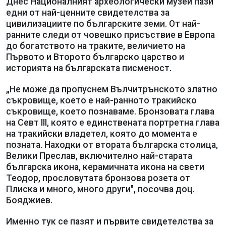
Днес Националният археологически музей пази
едни от най-ценните свидетелства за
цивилизациите по българските земи. От най-
ранните следи от човешко присъствие в Европа
до богатството на траките, величието на
Първото и Второто българско царство и
историята на българската писменост.
„Не може да пропуснем Вълчитрънското златно
съкровище, което е най-ранното тракийско
съкровище, което познаваме. Бронзовата глава
на Севт III, която е единствената портретна глава
на тракийски владетел, която до момента е
позната. Находки от втората българска столица,
Велики Преслав, включително най-старата
българска икона, керамичната икона на свети
Теодор, прословутата бронзова розета от
Плиска и много, много други", посочва доц.
Бояджиев.
Именно тук се пазят и първите свидетелства за