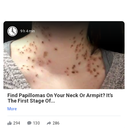
9 h 4 min
Find Papillomas On Your Neck Or Armpit? It's
The First Stage Of...
More
294
130
286