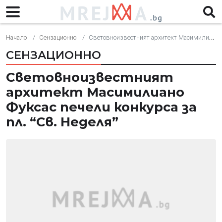
Начало
Сензационно
Световноизвестният архитект Масимилиано Фуксас печели конкурса за пл. “Св. Неделя”
СЕНЗАЦИОННО
Световноизвестният
архитект Масимилиано
Фуксас печели конкурса за
пл. “Св. Неделя”