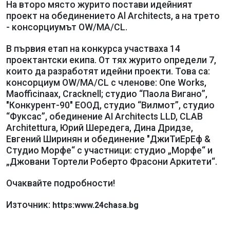
На второ място журито постави идейният
проект на обединението Al Architects, а на трето
- консорциумът OW/MA/CL.
В първия етап на конкурса участваха 14
проектантски екипа. От тях журито определи 7,
които да разработят идейни проекти. Това са:
консорциум OW/MA/CL с членове: One Works,
Maofficinaах, Сracknell; студио “Паола Вигано”,
"Конкурент-90" ЕООД, студио “Вилмот”, студио
“Фуксас”, обединение AI Architects LLD, CLAB
Architettura, Юрий Шередега, Дина Дридзе,
Евгений Ширинян и обединение "ДжиТиЕрЕф &
Студио Морфе“ с участници: студио „Морфе“ и
„Джовани Тортели Роберто Фрасони Аркитети“.
Очаквайте подробности!
Източник:
https:www.24chasa.bg