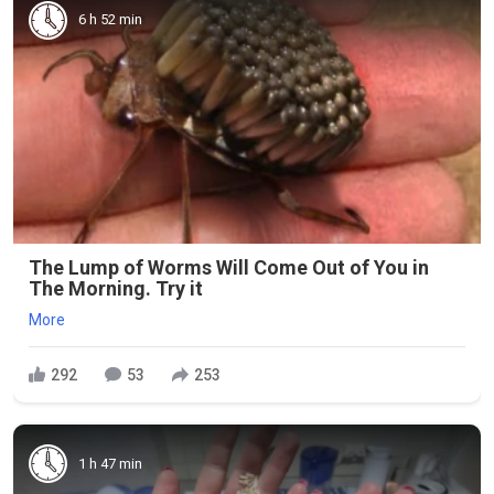
6 h 52 min
The Lump of Worms Will Come Out of You in
The Morning. Try it
More
292
53
253
1 h 47 min