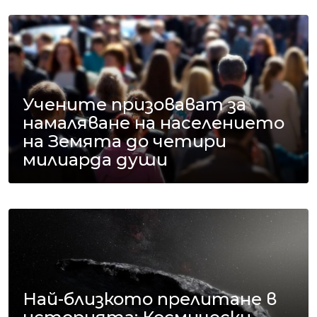
Учените призовават за
намаляване на населението
на Земята до четири
милиарда души
Най-близкото прелитане в