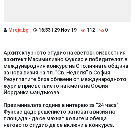
Mreja.bg
16:33 | 29 Nov 19
112
0
Архитектурното студио на световноизвестния
архитект Масимилиано Фуксас е победителят в
международния конкурс на Столичната община
за нова визия на пл. “Св. Неделя” в София.
Резултатите бяха обявени от международното
жури в присъствието на кмета на София
Йорданка Фандъкова.
През миналата година в интервю за “24 часа”
Фуксас даде решението за новата визия на
площада - да се махнат колите и обеща
неговото студио да се включи в конкурса.