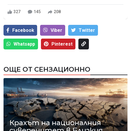
327
145
208
Facebook
Viber
Тwitter
Whatsapp
Pinterest
ОЩЕ ОТ СЕНЗАЦИОННО
Крахът на националния
суверенитет в Близкия