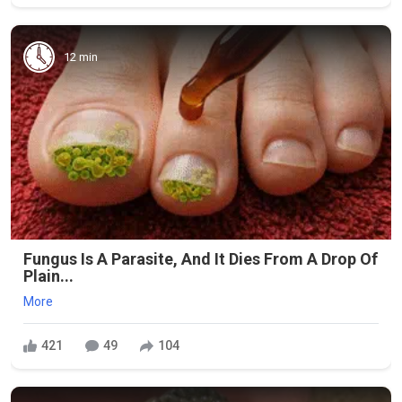
12 min
Fungus Is A Parasite, And It Dies From A Drop Of
Plain...
More
421
49
104