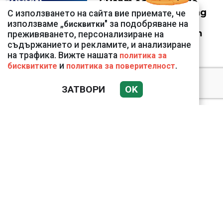
Смарт оферти с до
90% отстъпка за над
С използването на сайта вие приемате, че
150 устройства от
използваме „
" за подобряване на
бисквитки
Vivacom през август
преживяването, персонализиране на
съдържанието и рекламите, и анализиране
на трафика. Вижте нашата
политика за
и
.
бисквитките
политика за поверителност
ЗАТВОРИ
OK
Подводни кадри от
Корфу разкриха
тревожна картина
Веригите пробутват
вносни продукти за
български