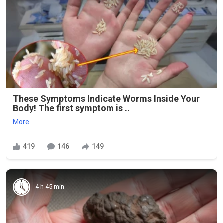
These Symptoms Indicate Worms Inside Your
Body! The first symptom is ..
More
419
146
149
4 h 45 min