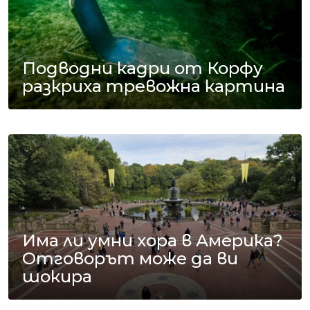
Подводни кадри от Корфу
разкриха тревожна картина
Има ли умни хора в Америка?
Отговорът може да ви
шокира