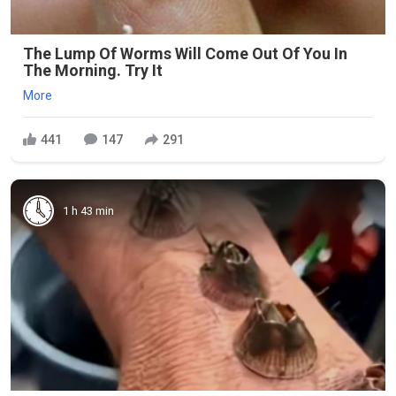
The Lump Of Worms Will Come Out Of You In
The Morning. Try It
More
441
147
291
1 h 43 min