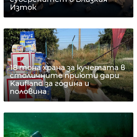
Изток
18 тона храна за кучетата в
столичните приюти дари
Kaufland за година и
половина