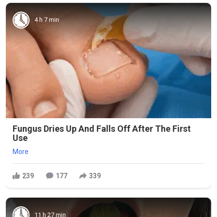
4 h 7 min
Fungus Dries Up And Falls Off After The First
Use
More
239
177
339
11 h 27 min