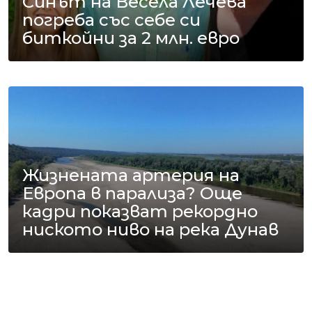
Синът на Весела Лечева
погреба със себе си
биткойни за 2 млн. евро
Жизнената артерия на
Европа в парализа? Още
кадри показват рекордно
ниското ниво на река Дунав