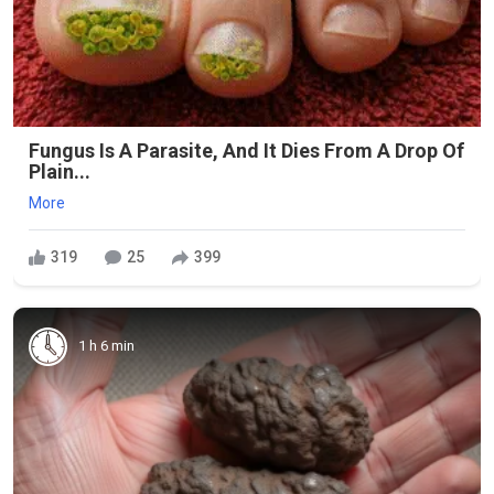
Fungus Is A Parasite, And It Dies From A Drop Of
Plain...
More
319
25
399
1 h 6 min