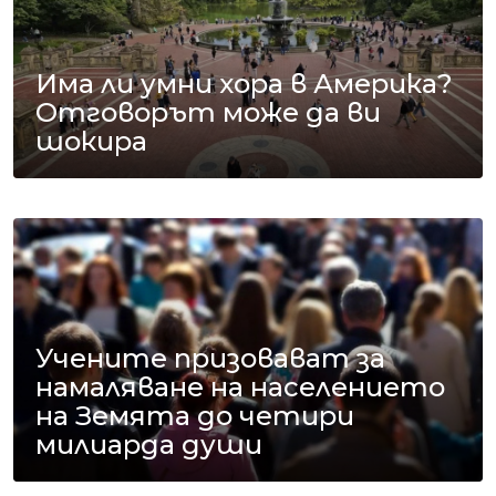
Има ли умни хора в Америка?
Отговорът може да ви
шокира
Учените призовават за
намаляване на населението
на Земята до четири
милиарда души