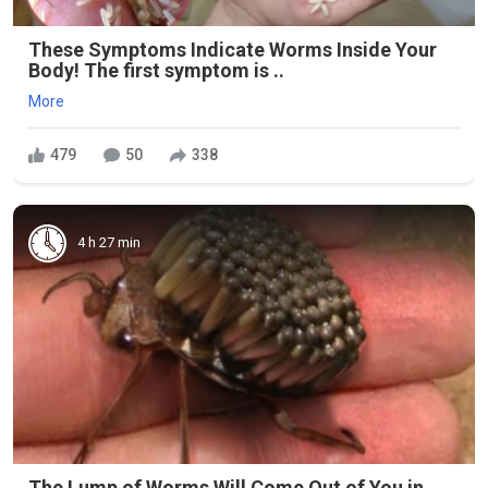
These Symptoms Indicate Worms Inside Your
Body! The first symptom is ..
More
479
50
338
4 h 27 min
The Lump of Worms Will Come Out of You in