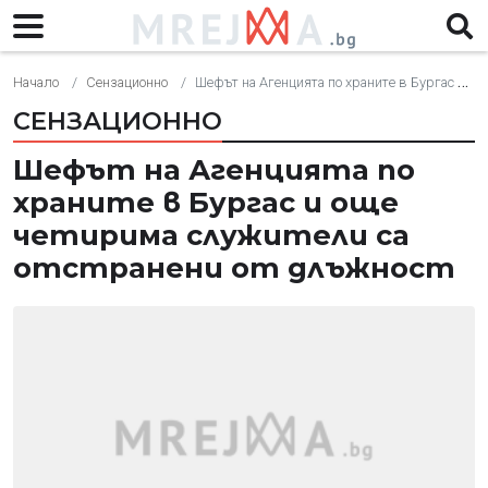
Начало
Сензационно
Шефът на Агенцията по храните в Бургас и още четирима служители са отстранени от длъжност
СЕНЗАЦИОННО
Шефът на Агенцията по
храните в Бургас и още
четирима служители са
отстранени от длъжност