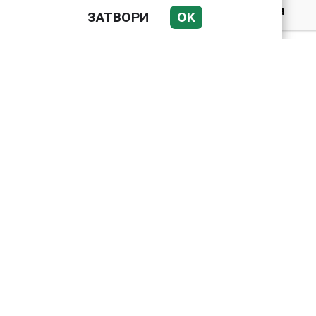
Датската принцеса
ЗАТВОРИ
OK
Изабела влезе в
казармата
Bloomberg: Иран
направи неочаквана
крачка към Европа по
въпроса за Ормузкия
проток
Свлачище затрупа
православен манастир
в Етиопия, 14 души
загинаха