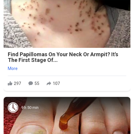
Find Papillomas On Your Neck Or Armpit? It's
The First Stage Of...
More
297
55
107
9 h 50 min