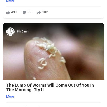
More
493
58
182
8 h 0 min
The Lump Of Worms Will Come Out Of You In
The Morning. Try It
More