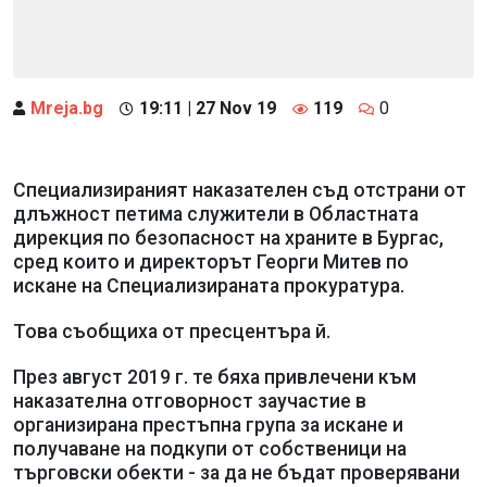
Mreja.bg
19:11 | 27 Nov 19
119
0
Специализираният наказателен съд отстрани от
длъжност петима служители в Областната
дирекция по безопасност на храните в Бургас,
сред които и директорът Георги Митев по
искане на Специализираната прокуратура.
Това съобщиха от пресцентъра й.
През август 2019 г. те бяха привлечени към
наказателна отговорност заучастие в
организирана престъпна група за искане и
получаване на подкупи от собственици на
търговски обекти - за да не бъдат проверявани