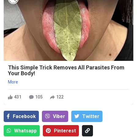
This Simple Trick Removes All Parasites From
Your Body!
More
431
105
122
Facebook
Viber
Тwitter
Whatsapp
Pinterest