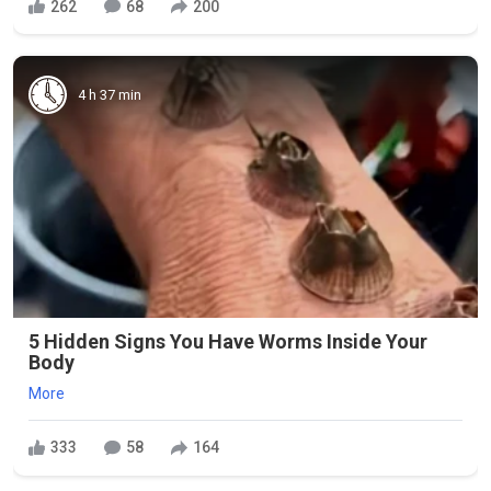
262
68
200
4 h 37 min
5 Hidden Signs You Have Worms Inside Your
Body
More
333
58
164