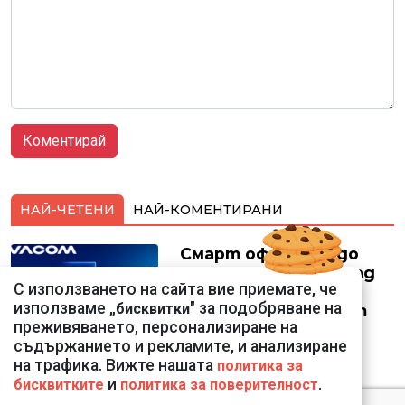
НАЙ-ЧЕТЕНИ
НАЙ-КОМЕНТИРАНИ
Смарт оферти с до
90% отстъпка за над
С използването на сайта вие приемате, че
150 устройства от
използваме „
" за подобряване на
бисквитки
Vivacom през август
преживяването, персонализиране на
съдържанието и рекламите, и анализиране
на трафика. Вижте нашата
политика за
и
.
бисквитките
политика за поверителност