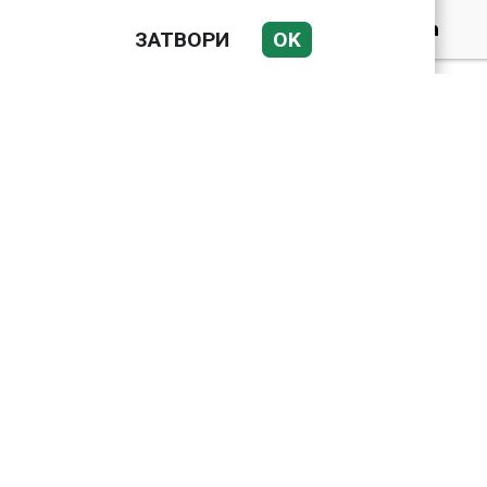
Датската принцеса
ЗАТВОРИ
OK
Изабела влезе в
казармата
Bloomberg: Иран
направи неочаквана
крачка към Европа по
въпроса за Ормузкия
проток
Подводни кадри от
Корфу разкриха
тревожна картина