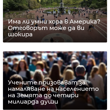
Има ли умни хора в Америка?
Отговорът може да ви
шокира
Учените призовават за
намаляване на населението
на Земята до четири
милиарда души