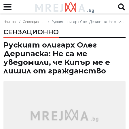
Начало
Сензационно
Руският олигарх Олег Дерипаска: Не са ме уведомили, че Кипър ме е лишил от гражданство
СЕНЗАЦИОННО
Руският олигарх Олег
Дерипаска: Не са ме
уведомили, че Кипър ме е
лишил от гражданство