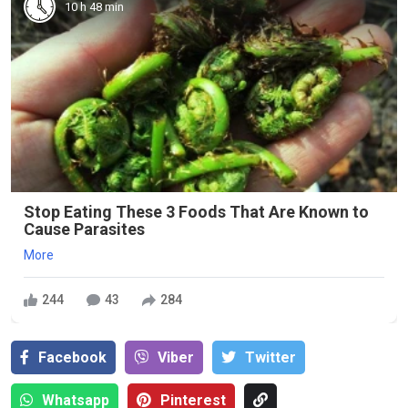
10 h 48 min
Stop Eating These 3 Foods That Are Known to
Cause Parasites
More
244
43
284
Facebook
Viber
Тwitter
Whatsapp
Pinterest