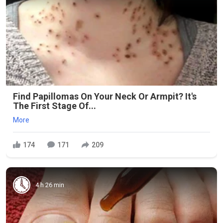
Find Papillomas On Your Neck Or Armpit? It's
The First Stage Of...
More
174
171
209
4 h 26 min