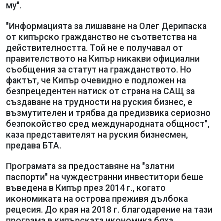
му".
"Информацията за лишаване на Олег Дерипаска
от кипърско гражданство не съответства на
действителността. Той не е получавал от
правителството на Кипър никакви официални
съобщения за статут на гражданството. Но
фактът, че Кипър очевидно е подложен на
безпрецедентен натиск от страна на САЩ за
създаване на трудности на руския бизнес, е
възмутителен и трябва да предизвика сериозно
безпокойство сред международната общност",
каза представителят на руския бизнесмен,
предава БТА.
Програмата за предоставяне на "златни
паспорти" на чуждестранни инвеститори беше
въведена в Кипър през 2014 г., когато
икономиката на острова преживя дълбока
рецесия. До края на 2018 г. благодарение на тази
програма в кипърската икономика бяха