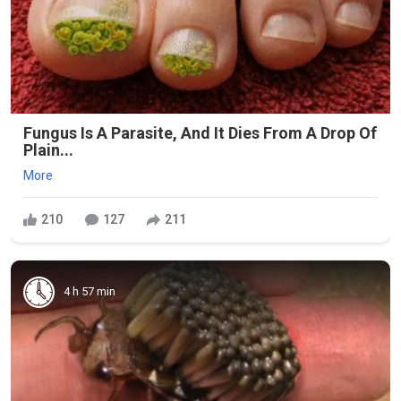
Fungus Is A Parasite, And It Dies From A Drop Of
Plain...
More
210
127
211
4 h 57 min