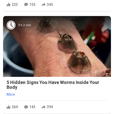
223
155
345
3 h 2 min
5 Hidden Signs You Have Worms Inside Your
Body
More
264
143
394