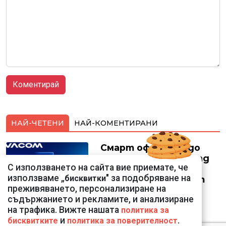
НАЙ-ЧЕТЕНИ
НАЙ-КОМЕНТИРАНИ
Смарт оферти с до
90% отстъпка за над
С използването на сайта вие приемате, че
150 устройства от
използваме „
" за подобряване на
бисквитки
Vivacom през август
преживяването, персонализиране на
съдържанието и рекламите, и анализиране
на трафика. Вижте нашата
политика за
и
.
бисквитките
политика за поверителност