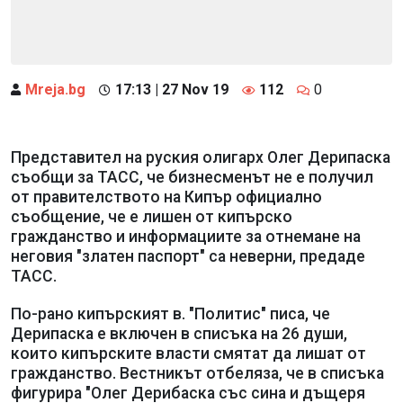
Mreja.bg
17:13 | 27 Nov 19
112
0
Представител на руския олигарх Олег Дерипаска
съобщи за ТАСС, че бизнесменът не е получил
от правителството на Кипър официално
съобщение, че е лишен от кипърско
гражданство и информациите за отнемане на
неговия "златен паспорт" са неверни, предаде
ТАСС.
По-рано кипърският в. "Политис" писа, че
Дерипаска е включен в списъка на 26 души,
които кипърските власти смятат да лишат от
гражданство. Вестникът отбеляза, че в списъка
фигурира "Олег Дерибаска със сина и дъщеря