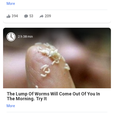
More
394
53
209
2 h 38 min
The Lump Of Worms Will Come Out Of You In
The Morning. Try It
More