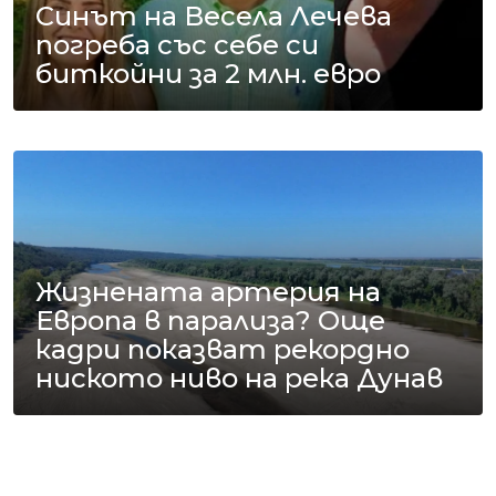
Синът на Весела Лечева
погреба със себе си
биткойни за 2 млн. евро
Жизнената артерия на
Европа в парализа? Още
кадри показват рекордно
ниското ниво на река Дунав