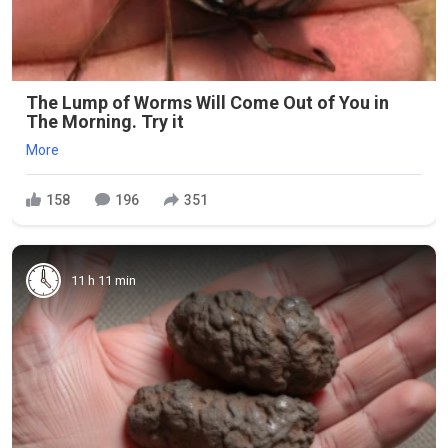
The Lump of Worms Will Come Out of You in
The Morning. Try it
More
158
196
351
11 h 11 min