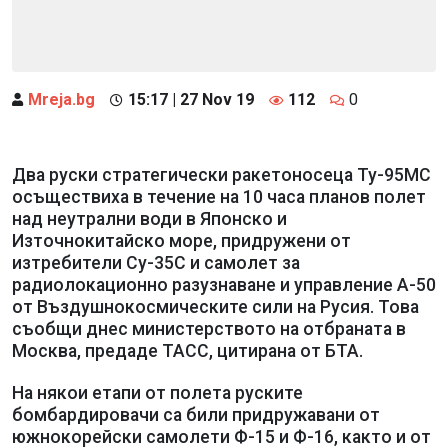
Mreja.bg
15:17 | 27 Nov 19
112
0
Два руски стратегически ракетоносеца Ту-95МС
осъществиха в течение на 10 часа планов полет
над неутрални води в Японско и
Източнокитайско море, придружени от
изтребители Су-35С и самолет за
радиолокационно разузнаване и управление А-50
от Въздушнокосмическите сили на Русия. Това
съобщи днес министерството на отбраната в
Москва, предаде ТАСС, цитирана от БТА.
На някои етапи от полета руските
бомбардировачи са били придружавани от
южнокорейски самолети Ф-15 и Ф-16, както и от