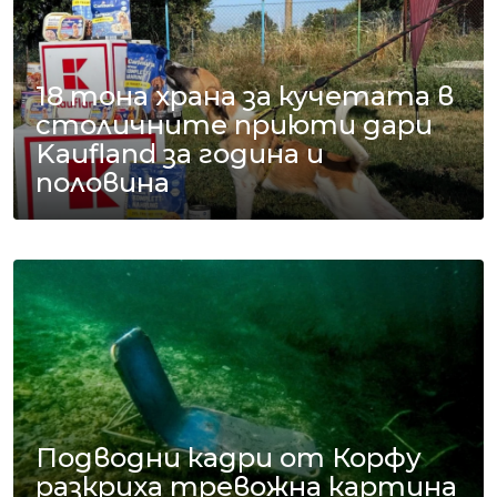
18 тона храна за кучетата в
столичните приюти дари
Kaufland за година и
половина
Подводни кадри от Корфу
разкриха тревожна картина