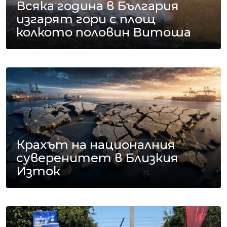
Всяка година в България
изгарят гори с площ
колкото половин Витоша
Крахът на националния
суверенитет в Близкия
Изток