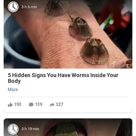
3 h 6 min
5 Hidden Signs You Have Worms Inside Your
Body
More
193
139
327
3 h 19 min