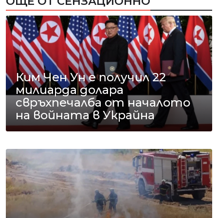
ОЩЕ ОТ СЕНЗАЦИОННО
Ким Чен Ун е получил 22
милиарда долара
свръхпечалба от началото
на войната в Украйна