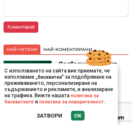
НАЙ-ЧЕТЕНИ
НАЙ-КОМЕНТИРАНИ
Подводни кадри от
Корфу разкриха
С използването на сайта вие приемате, че
тревожна картина
използваме „
" за подобряване на
бисквитки
преживяването, персонализиране на
съдържанието и рекламите, и анализиране
на трафика. Вижте нашата
политика за
и
.
бисквитките
политика за поверителност
ЗАТВОРИ
OK
Веригите пробутват
вносни продукти за
български