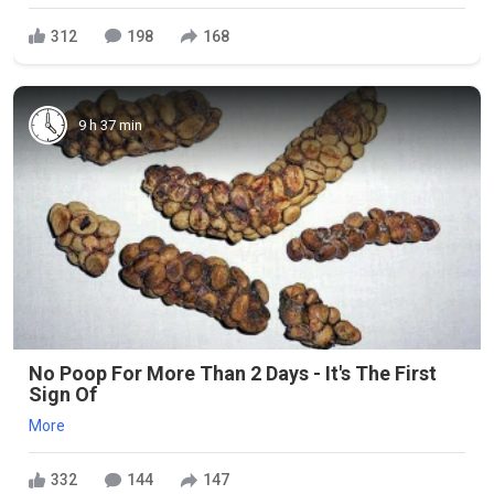
312
198
168
9 h 37 min
No Poop For More Than 2 Days - It's The First
Sign Of
More
332
144
147