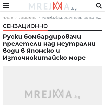
Начало
Сензационно
Руски бомбардировачи прелетели над неутрални води в Японско и Източнокитайско море
СЕНЗАЦИОННО
Руски бомбардировачи
прелетели над неутрални
води в Японско и
Източнокитайско море