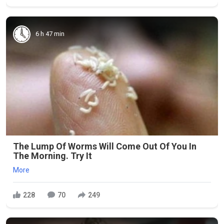
6 h 47 min
The Lump Of Worms Will Come Out Of You In
The Morning. Try It
More
228
70
249