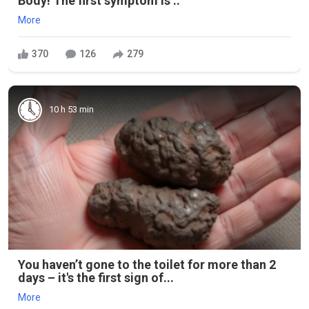
Body! The first symptom is ..
More
370
126
279
10 h 53 min
You haven’t gone to the toilet for more than 2
days – it's the first sign of...
More