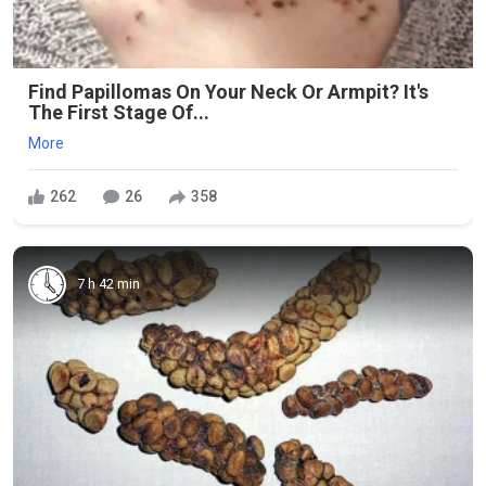
Find Papillomas On Your Neck Or Armpit? It's
The First Stage Of...
More
262
26
358
7 h 42 min