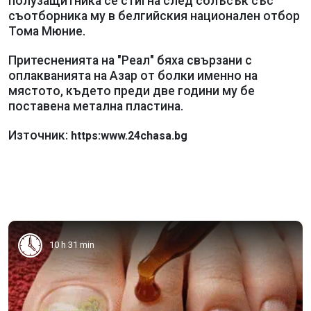
полузащитника се стигна след сблъсък със
съотборника му в белгийския национален отбор
Тома Мюние.
Притесненията на "Реал" бяха свързани с
оплакванията на Азар от болки именно на
мястото, където преди две години му бе
поставена метална пластина.
Източник:
https:www.24chasa.bg
10 h 31 min