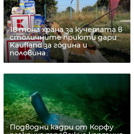
18 тона храна за кучетата в
столичните приюти дари
Kaufland за година и
половина
Подводни кадри от Корфу