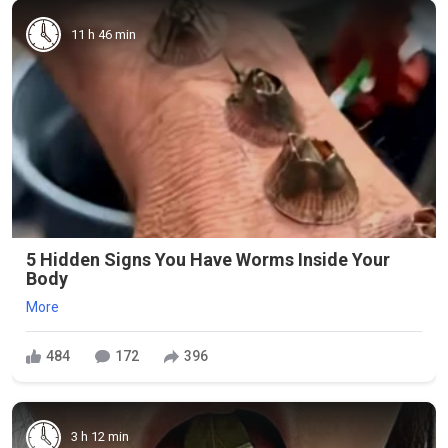
11 h 46 min
5 Hidden Signs You Have Worms Inside Your
Body
More
484
172
396
3 h 12 min