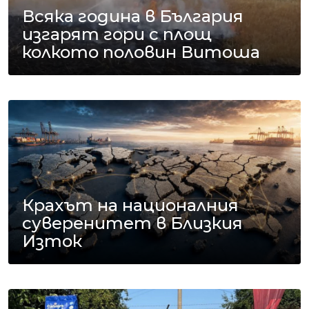
Всяка година в България
изгарят гори с площ
колкото половин Витоша
Крахът на националния
суверенитет в Близкия
Изток