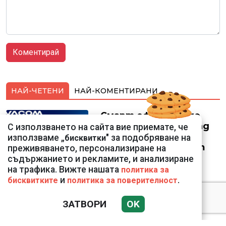
НАЙ-ЧЕТЕНИ
НАЙ-КОМЕНТИРАНИ
Смарт оферти с до
90% отстъпка за над
С използването на сайта вие приемате, че
150 устройства от
използваме „
" за подобряване на
бисквитки
Vivacom през август
преживяването, персонализиране на
съдържанието и рекламите, и анализиране
на трафика. Вижте нашата
политика за
и
.
бисквитките
политика за поверителност
ЗАТВОРИ
OK
Подводни кадри от
Корфу разкриха