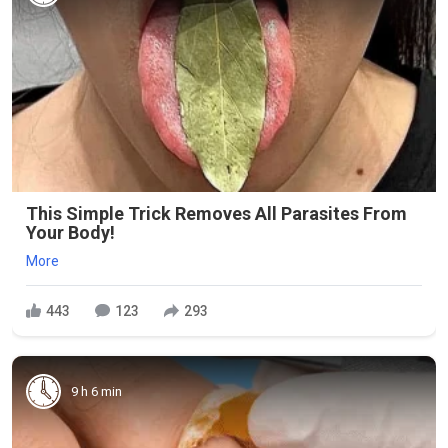
This Simple Trick Removes All Parasites From
Your Body!
More
443
123
293
9 h 6 min