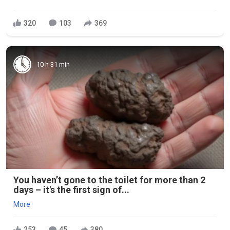
320
103
369
10 h 31 min
You haven’t gone to the toilet for more than 2
days – it's the first sign of...
More
253
45
380