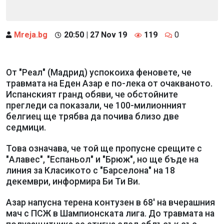
Mreja.bg
20:50 | 27 Nov 19
119
0
От "Реал" (Мадрид) успокоиха феновете, че
травмата на Еден Азар е по-лека от очакваното.
Испанският гранд обяви, че обстойните
прегледи са показали, че 100-милионният
белгиец ще трябва да почива близо две
седмици.
Това означава, че той ще пропусне срещите с
"Алавес", "Еспаньол" и "Брюж", но ще бъде на
линия за Класикото с "Барселона" на 18
декември, информира Би Ти Ви.
Азар напусна терена контузен в 68' на вчерашния
мач с ПСЖ в Шампионската лига. До травмата на