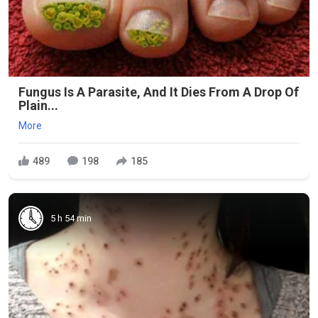
Fungus Is A Parasite, And It Dies From A Drop Of
Plain...
More
489
198
185
5 h 54 min