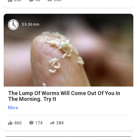
5 h 36 min
The Lump Of Worms Will Come Out Of You In
The Morning. Try It
More
460
174
384