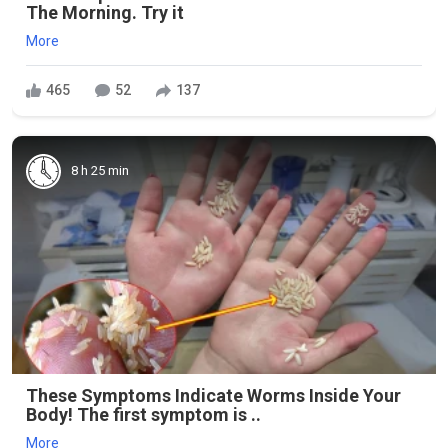
The Morning. Try it
More
465
52
137
8 h 25 min
These Symptoms Indicate Worms Inside Your
Body! The first symptom is ..
More