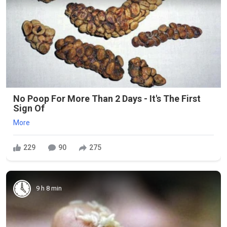
No Poop For More Than 2 Days - It's The First
Sign Of
More
229
90
275
9 h 8 min