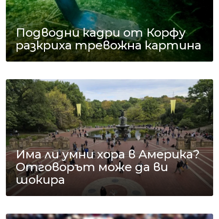
Подводни кадри от Корфу
разкриха тревожна картина
Има ли умни хора в Америка?
Отговорът може да ви
шокира