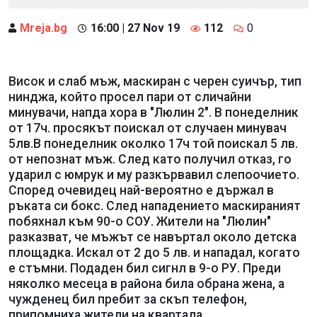
Mreja.bg
16:00 | 27 Nov 19
112
0
Висок и слаб мъж, маскиран с черен суичър, тип
нинджа, който просел пари от сличайни
минувачи, напда хора в "Люлин 2". В понеделник
от 17ч. просякът поискал от случаен минувач
5лв.В понеделник околко 17ч той поискал 5 лв.
от непознат мъж. След като получил отказ, го
ударил с юмрук и му разкървавил слепоочието.
Според очевидец най-вероятно е държал в
ръката си бокс. След нападението маскираният
побяхнал към 90-о СОУ. Жители на "Люлин"
разказват, че мъжът се навъртал около детска
площадка. Искал от 2 до 5 лв. и нападал, когато
е стъмни. Подаден бил сигнл в 9-о РУ. Преди
няколко месеца в района била обрана жена, а
чужденец бил пребит за скъп телефон,
припомниха жители на квартала.