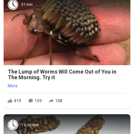
31 min
The Lump of Worms Will Come Out of You in
The Morning. Try it
More
419
159
108
7 h 36 min