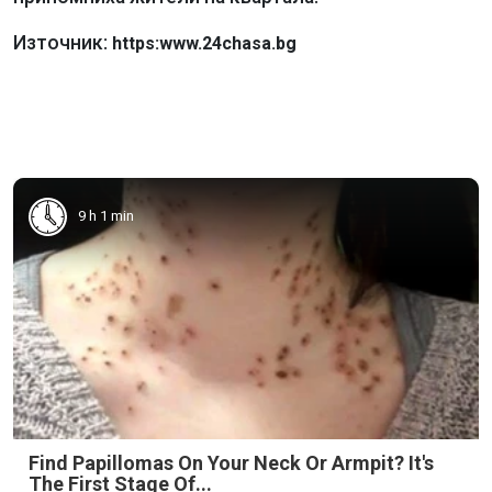
Източник:
https:www.24chasa.bg
9 h 1 min
Find Papillomas On Your Neck Or Armpit? It's
The First Stage Of...