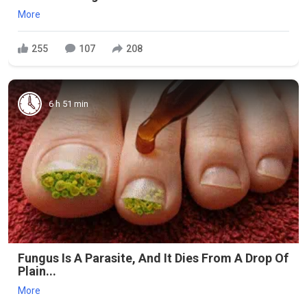
More
255
107
208
6 h 51 min
Fungus Is A Parasite, And It Dies From A Drop Of
Plain...
More