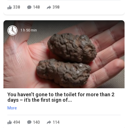
338
148
398
1 h 50 min
You haven’t gone to the toilet for more than 2
days – it's the first sign of...
More
494
140
114