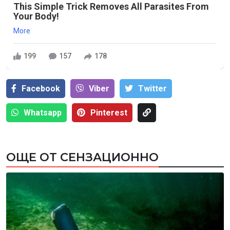
This Simple Trick Removes All Parasites From
Your Body!
More
199
157
178
Facebook
Viber
Тwitter
Whatsapp
Pinterest
ОЩЕ ОТ СЕНЗАЦИОННО