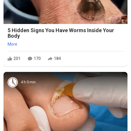
5 Hidden Signs You Have Worms Inside Your
Body
More
201
170
184
4 h 0 min