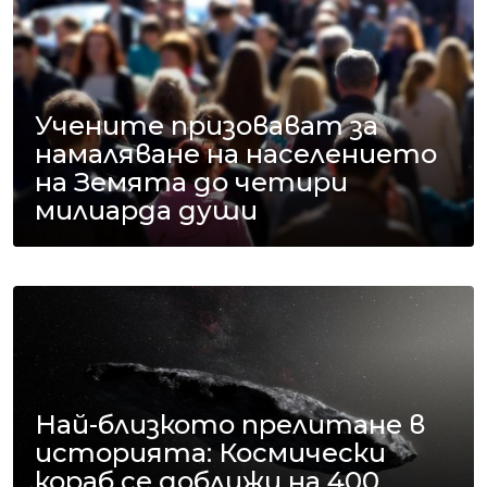
Учените призовават за
намаляване на населението
на Земята до четири
милиарда души
Най-близкото прелитане в
историята: Космически
кораб се доближи на 400