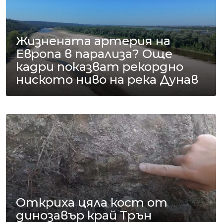
Жизнената артерия на
Европа в парализа? Още
кадри показват рекордно
ниското ниво на река Дунав
Откриха цяла кост от
динозавър край Трън