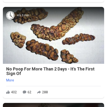
4 h 3 min
No Poop For More Than 2 Days - It's The First
Sign Of
More
402
62
288