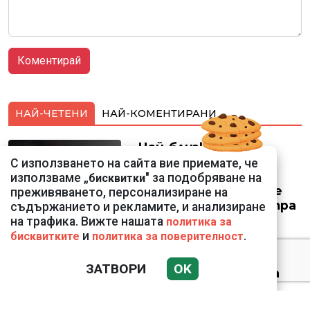
НАЙ-ЧЕТЕНИ
НАЙ-КОМЕНТИРАНИ
Най-близкото
прелитане в
С използването на сайта вие приемате, че
историята:
използваме „
" за подобряване на
бисквитки
Космически кораб се
преживяването, персонализиране на
доближи на 400 метра
съдържанието и рекламите, и анализиране
до астероид
на трафика. Вижте нашата
политика за
и
.
бисквитките
политика за поверителност
ЗАТВОРИ
OK
Датската принцеса
Изабела влезе в
казармата