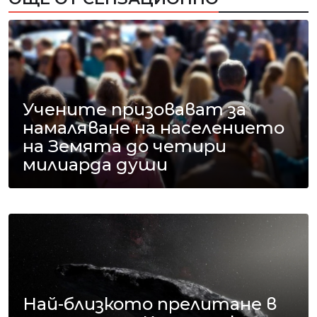
Учените призовават за
намаляване на населението
на Земята до четири
милиарда души
Най-близкото прелитане в