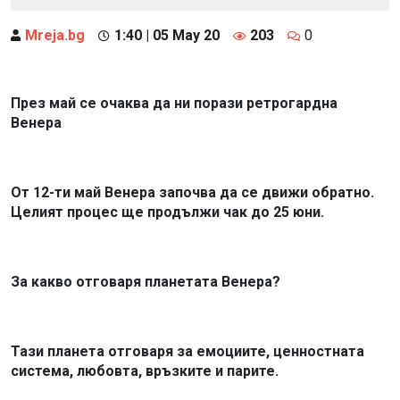
Mreja.bg
1:40 | 05 May 20
203
0
През май се очаква да ни порази ретрогардна
Венера
От 12-ти май Венера започва да се движи обратно.
Целият процес ще продължи чак до 25 юни.
За какво отговаря планетата Венера?
Тази планета отговаря за емоциите, ценностната
система, любовта, връзките и парите.