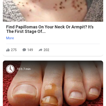
Find Papillomas On Your Neck Or Armpit? It's
The First Stage Of...
More
275
149
202
10 h 7 min