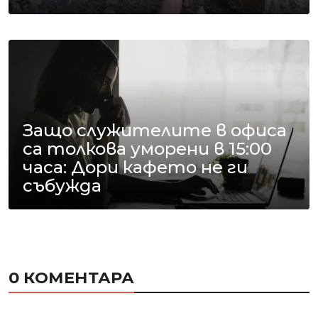
Защо служителите в офиса
са толкова уморени в 15:00
часа: Дори кафето не ги
събужда
0 КОМЕНТАРА