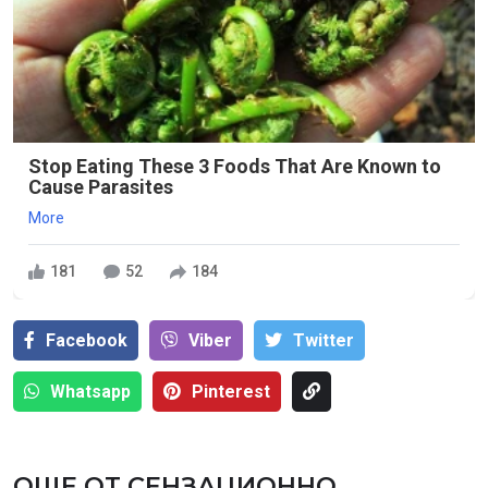
Stop Eating These 3 Foods That Are Known to
Cause Parasites
More
181
52
184
Facebook
Viber
Тwitter
Whatsapp
Pinterest
ОЩЕ ОТ СЕНЗАЦИОННО