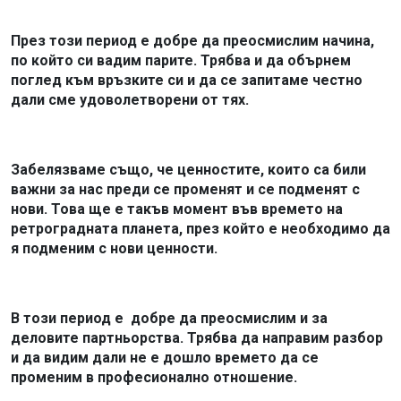
През този период е добре да преосмислим начина,
по който си вадим парите. Трябва и да обърнем
поглед към връзките си и да се запитаме честно
дали сме удоволетворени от тях.
Забелязваме също, че ценностите, които са били
важни за нас преди се променят и се подменят с
нови. Това ще е такъв момент във времето на
ретроградната планета, през който е необходимо да
я подменим с нови ценности.
В този период е
добре да преосмислим и за
деловите партньорства. Трябва да направим разбор
и да видим дали не е дошло времето да се
променим в професионално отношение.