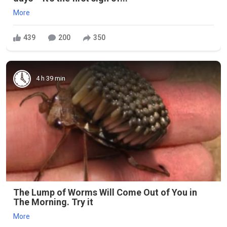
More
439
200
350
4 h 39 min
The Lump of Worms Will Come Out of You in
The Morning. Try it
More