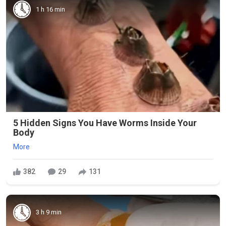
1 h 16 min
5 Hidden Signs You Have Worms Inside Your
Body
More
382
29
131
3 h 9 min