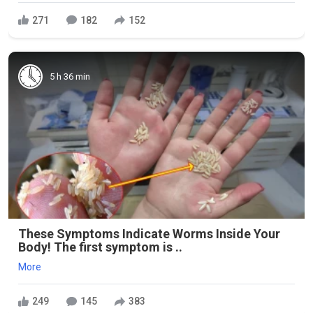
271
182
152
5 h 36 min
These Symptoms Indicate Worms Inside Your
Body! The first symptom is ..
More
249
145
383