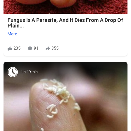
Fungus Is A Parasite, And It Dies From A Drop Of
Plain...
More
235
91
355
1 h 19 min