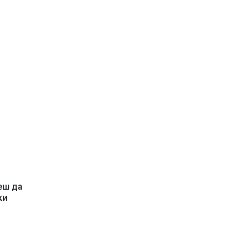
еш да
ки