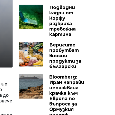
Подводни
кадри от
Корфу
разкриха
тревожна
картина
Веригите
пробутват
вносни
продукти за
български
Bloomberg:
Иран направи
 а с
неочаквана
о
крачка към
а до
Европа по
повече
въпроса за
Ормузкия
проток