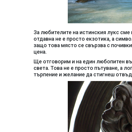
За любителите на истинския лукс сме 
отдавна не е просто екзотика, а симв
защо това място се свързва с почивк
цена.
Ще отговорим и на един любопитен въ
света. Това не е просто пътуване, а л
търпение и желание да стигнеш отвъд