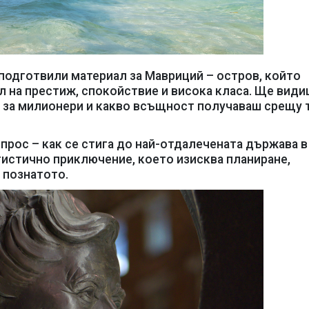
подготвили материал за Мавриций – остров, който
ол на престиж, спокойствие и висока класа. Ще види
и за милионери и какво всъщност получаваш срещу 
прос – как се стига до най-отдалечената държава в
огистично приключение, което изисква планиране,
 познатото.