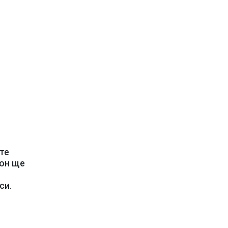
те
зон ще
си.