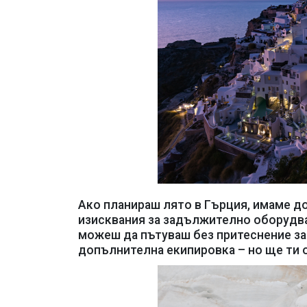
Ако планираш лято в Гърция, имаме до
изисквания за задължително оборудва
можеш да пътуваш без притеснение за
допълнителна екипировка – но ще ти о