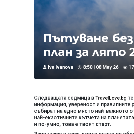
Пътуване без
план за лято 
Iva Ivanova
8:50 | 08 May 26
17
Следващата седмица в
те
TravelLove.bg
информация, увереност и правилните 
събират на едно място най-важното от
най-екзотичните кътчета на планетата.
и по-умно, това е твоят старт.