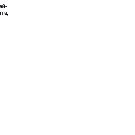
ай-
та,