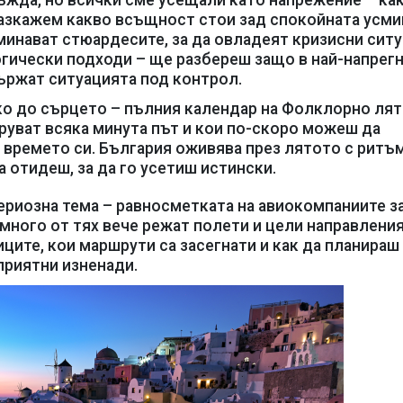
ъжда, но всички сме усещали като напрежение – ка
 разкажем какво всъщност стои зад спокойната усми
минават стюардесите, за да овладеят кризисни ситу
огически подходи – ще разбереш защо в най-напрег
ържат ситуацията под контрол.
о до сърцето – пълния календар на Фолклорно ля
руват всяка минута път и кои по-скоро можеш да
 времето си. България оживява през лятото с ритъм
а отидеш, за да го усетиш истински.
ериозна тема – равносметката на авиокомпаниите з
 много от тях вече режат полети и цели направлени
ците, кои маршрути са засегнати и как да планираш
приятни изненади.