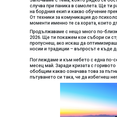
Започваме с тема, която рядко се обс
случва при паника в самолета. Ще ти
на бордния екип и какво обучение пре
От техники за комуникация до психол
моменти именно те са хората, които д
Продължаваме с нещо много по-близк
2026. Ще ти покажем кои събори си ст
пропуснеш, ако искаш да оптимизираш
носии и традиции – въпросът е къде д
Поглеждаме и към небето с една по-с
месец май. Заради кризата с горивото
обобщим какво означава това за пътни
пътуването си така, че да избегнеш не