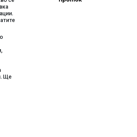
кво се
вка
ации.
натите
то
,
а
я. Ще