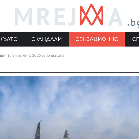
ЖЪЛТО
СКАНДАЛИ
СЕНЗАЦИОННО
С
ият план за лято 2026 започва сега