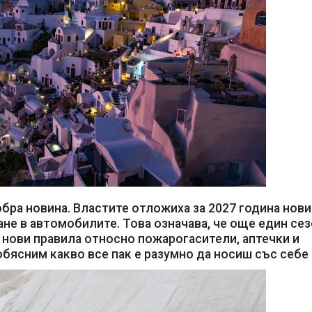
бра новина. Властите отложиха за 2027 година нови
не в автомобилите. Това означава, че още един се
 нови правила относно пожарогасители, аптечки и
бясним какво все пак е разумно да носиш със себе 