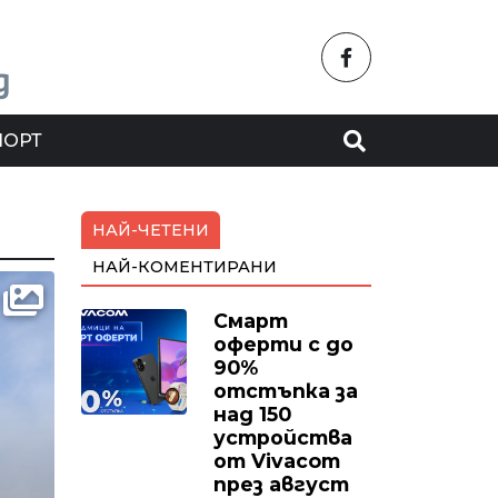
ПОРТ
НАЙ-ЧЕТЕНИ
НАЙ-КОМЕНТИРАНИ
Смарт
оферти с до
90%
отстъпка за
над 150
устройства
от Vivacom
през август