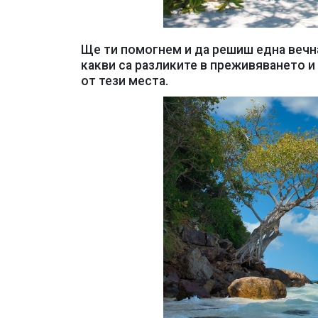
Ще ти помогнем и да решиш една вечн
какви са разликите в преживяването и
от тези места.