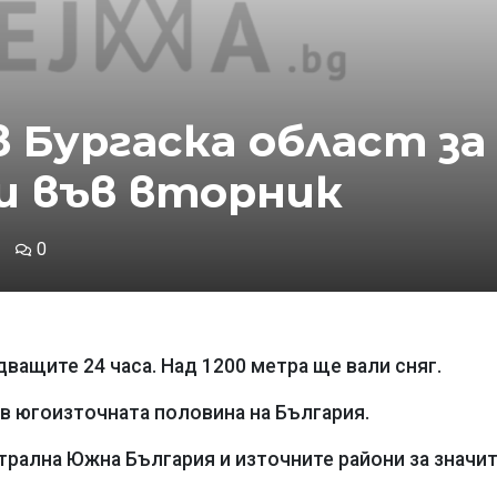
 Бургаска област за
и във вторник
0
ащите 24 часа. Над 1200 метра ще вали сняг.
в югоизточната половина на България.
рална Южна България и източните райони за значи