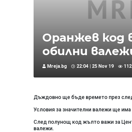
Оранжев код в
обилни валеж
Mreja.bg
22:04 | 25 Nov 19
112
Дъждовно ще бъде времето през следв
Условия за значителни валежи ще има 
След полунощ код жълто важи за Цент
валежи.