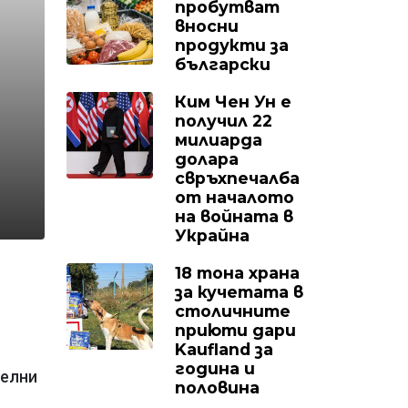
пробутват
вносни
продукти за
български
Ким Чен Ун е
получил 22
милиарда
долара
свръхпечалба
от началото
на войната в
Украйна
18 тона храна
за кучетата в
столичните
приюти дари
Kaufland за
година и
телни
половина