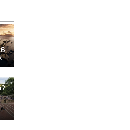
 в
к
а?