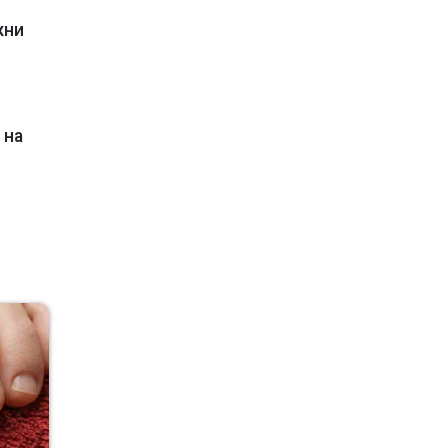
жни
 на