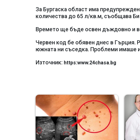
За Бургаска област има предупреждени
количества до 65 л/кв.м, съобщава Би 
Времето ще бъде освен дъждовно и ве
Червен код бе обявен днес в Гърция. 
южната ни съседка. Проблеми имаше и 
Източник:
https:www.24chasa.bg