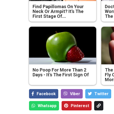
Find Papillomas On Your
Doc
Neck Or Armpit? It's The
Wor
First Stage Of...
The
No Poop For More Than 2
The 
Days - It's The First Sign Of
Fly 
Mor
Facebook
Viber
Тwitter
Whatsapp
Pinterest