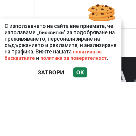
С използването на сайта вие приемате, че
използваме „
" за подобряване на
бисквитки
преживяването, персонализиране на
съдържанието и рекламите, и анализиране
на трафика. Вижте нашата
политика за
и
.
бисквитките
политика за поверителност
ЗАТВОРИ
OK
НОВИНИ
К
Използването и публикуването на част или 
разрешение на Медийна група Асмара ЕООД