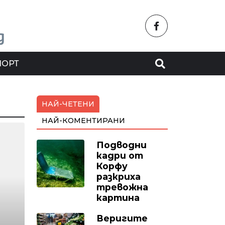
ПОРТ
НАЙ-ЧЕТЕНИ
НАЙ-КОМЕНТИРАНИ
Подводни
кадри от
Корфу
разкриха
тревожна
картина
Веригите