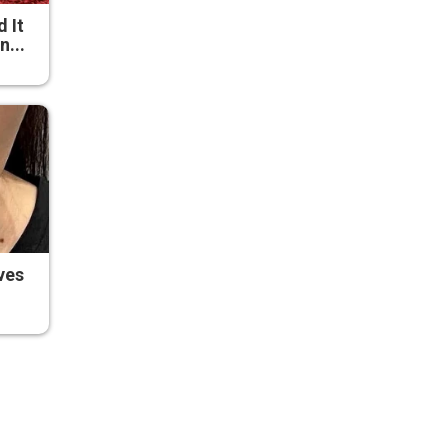
d It
n...
ves