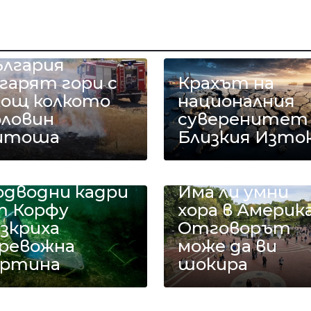
яка година в
ългария
гарят гори с
Крахът на
лощ колкото
националния
оловин
суверенитет
итоша
Близкия Изто
одводни кадри
Има ли умни
т Корфу
хора в Америк
зкриха
Отговорът
ревожна
може да ви
артина
шокира