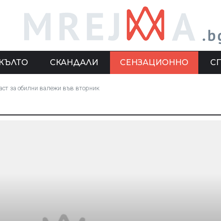
ЖЪЛТО
СКАНДАЛИ
СЕНЗАЦИОННО
С
аст за обилни валежи във вторник