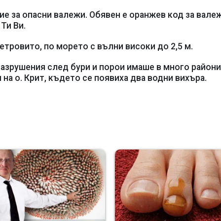
е за опасни валежи. Обявен е оранжев код за вале
Ти Ви.
тровито, по морето с вълни високи до 2,5 м.
Разрушения след бури и порои имаше в много райони
на о. Крит, където се появиха два водни вихъра.