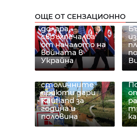
Ким Чен Ун е
получил 22
ОЩЕ ОТ СЕНЗАЦИОННО
милиарда
Вс
долара
Б
свръхпечалба
из
от началото на
п
войната в
п
Украйна
В
18 тона храна за
кучетата в
столичните
П
приюти дари
о
Kaufland за
ра
година и
т
половина
к