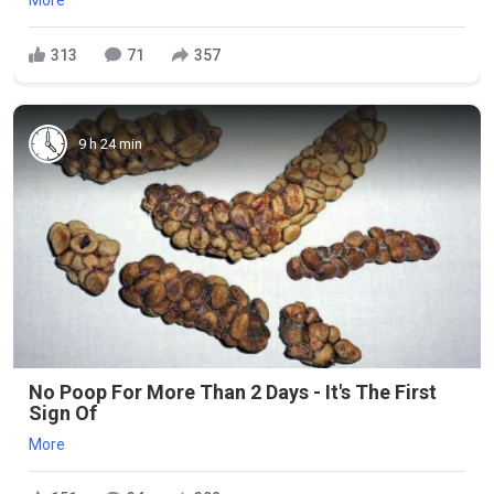
More
313
71
357
9 h 24 min
No Poop For More Than 2 Days - It's The First
Sign Of
More