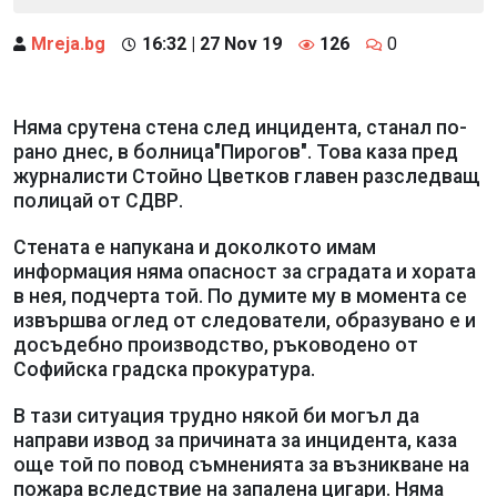
Mreja.bg
16:32 | 27 Nov 19
126
0
Няма срутена стена след инцидента, станал по-
рано днес, в болница"Пирогов". Това каза пред
журналисти Стойно Цветков главен разследващ
полицай от СДВР.
Стената е напукана и доколкото имам
информация няма опасност за сградата и хората
в нея, подчерта той. По думите му в момента се
извършва оглед от следователи, образувано е и
досъдебно производство, ръководено от
Софийска градска прокуратура.
В тази ситуация трудно някой би могъл да
направи извод за причината за инцидента, каза
още той по повод съмненията за възникване на
пожара вследствие на запалена цигари. Няма