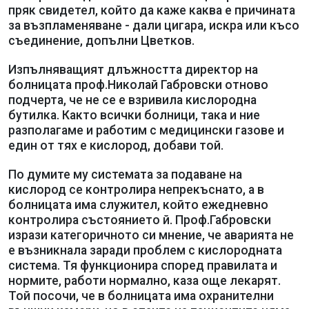
пряк свидетел, който да каже каква е причината
за възпламеняване - дали цигара, искра или късо
съединение, допълни Цветков.
Изпълняващият длъжността директор на
болницата проф.Николай Габровски отново
подчерта, че не се е взривила кислородна
бутилка. Както всички болници, така и ние
разполагаме и работим с медицински газове и
един от тях е кислород, добави той.
По думите му системата за подаване на
кислород се контролира непрекъснато, а в
болницата има служител, който ежедневно
контролира състоянието й. Проф.Габровски
изрази категоричното си мнение, че аварията не
е възникнала заради проблем с кислородната
система. Тя функционира според правилата и
нормите, работи нормално, каза още лекарят.
Той посочи, че в болницата има охранителни