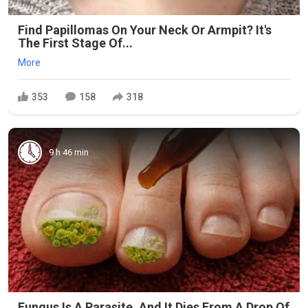
Find Papillomas On Your Neck Or Armpit? It's
The First Stage Of...
More
353
158
318
9 h 46 min
Fungus Is A Parasite, And It Dies From A Drop Of