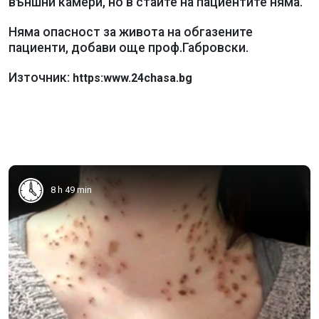
външни камери, но в стаите на пациентите няма.
Няма опасност за живота на обгазените
пациенти, добави още проф.Габровски.
Източник:
https:www.24chasa.bg
8 h 49 min