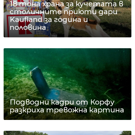
18 тона храна за кучетата в
столичните приюти дари
Kaufland за година и
половина
Подводни кадри от Корфу
разкриха тревожна картина