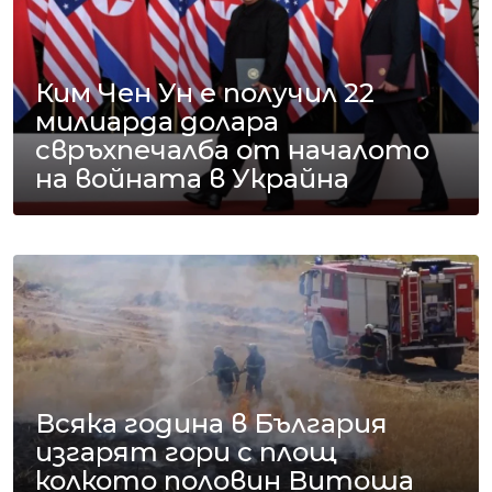
Ким Чен Ун е получил 22
милиарда долара
свръхпечалба от началото
на войната в Украйна
Всяка година в България
изгарят гори с площ
колкото половин Витоша