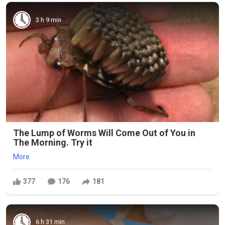
3 h 9 min
The Lump of Worms Will Come Out of You in
The Morning. Try it
More
377
176
181
6 h 31 min