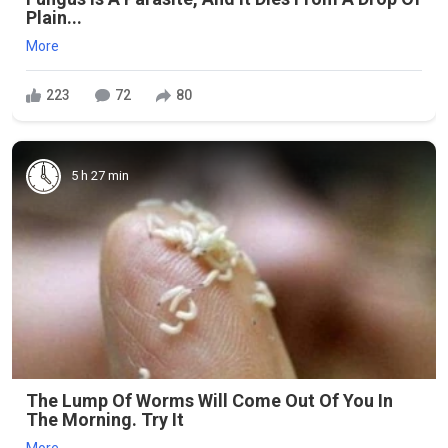
Plain...
More
223
72
80
5 h 27 min
The Lump Of Worms Will Come Out Of You In
The Morning. Try It