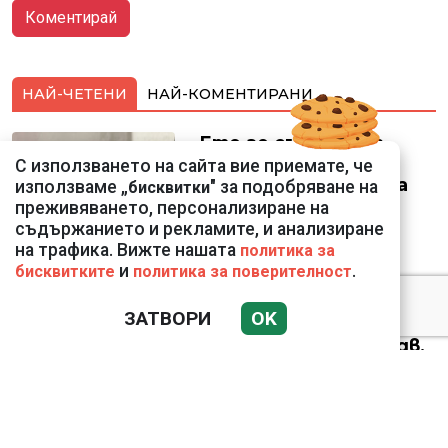
НАЙ-ЧЕТЕНИ
НАЙ-КОМЕНТИРАНИ
Ето го съпруга на
неадекватната
С използването на сайта вие приемате, че
външна министърка
използваме „
" за подобряване на
бисквитки
Велислава Петрова
преживяването, персонализиране на
съдържанието и рекламите, и анализиране
на трафика. Вижте нашата
политика за
и
.
бисквитките
политика за поверителност
ЗАТВОРИ
OK
Николай Попов за
фалшивия пиар на адв.
Димитър Марковски:
ТОЗИ ЧОВЕК Е
УНИКАЛЕН РОБИН ХУД