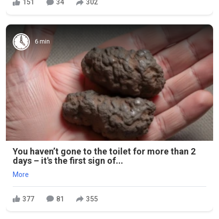
151
34
302
6 min
You haven’t gone to the toilet for more than 2
days – it's the first sign of...
More
377
81
355