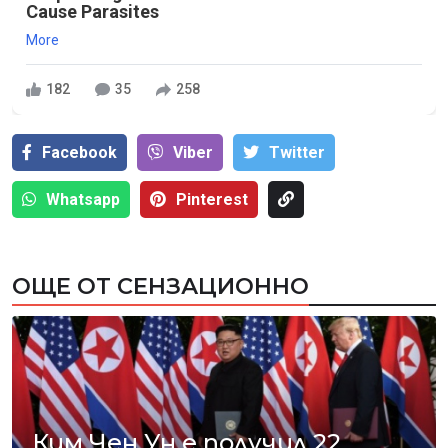
Cause Parasites
More
182
35
258
Facebook
Viber
Тwitter
Whatsapp
Pinterest
ОЩЕ ОТ СЕНЗАЦИОННО
Ким Чен Ун е получил 22