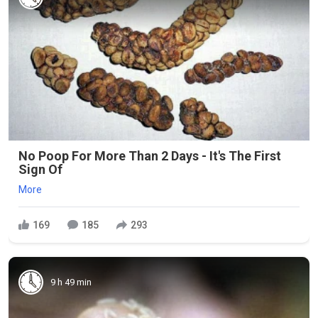
No Poop For More Than 2 Days - It's The First
Sign Of
More
169
185
293
9 h 49 min