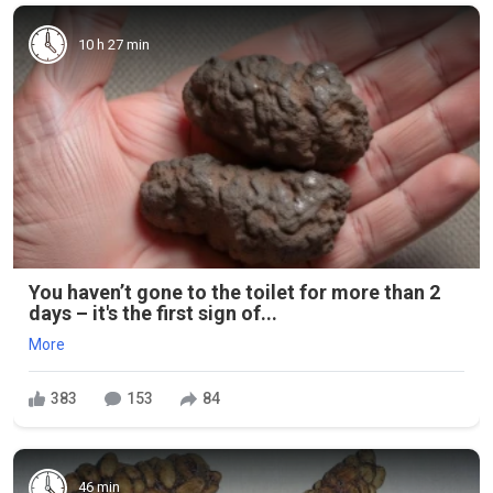
10 h 27 min
You haven’t gone to the toilet for more than 2
days – it's the first sign of...
More
383
153
84
46 min