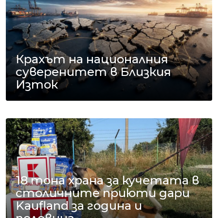
Крахът на националния
суверенитет в Близкия
Изток
18 тона храна за кучетата в
столичните приюти дари
Kaufland за година и