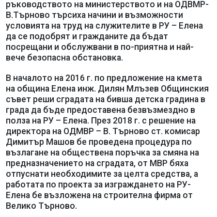
ръководството на министерството и на ОДВМР-
В.Търново търсиха начини и възможности
условията на труд на служителите в РУ – Елена
да се подобрят и гражданите да бъдат
посрещани и обслужвани в по-приятна и най-
вече безопасна обстановка.
В началото на 2016 г. по предложение на кмета
на община Елена инж. Дилян Млъзев Общинския
съвет реши сградата на бивша детска градина в
града да бъде предоставена безвъзмездно в
полза на РУ – Елена. През 2018 г. с решение на
директора на ОДМВР – В. Търново ст. комисар
Димитър Машов бе проведена процедура по
възлагане на обществена поръчка за смяна на
предназначението на сградата, от МВР бяха
отпуснати необходимите за целта средства, а
работата по проекта за изграждането на РУ-
Елена бе възложена на строителна фирма от
Велико Търново.