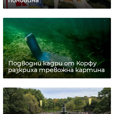
половина
Подводни кадри от Корфу
разкриха тревожна картина