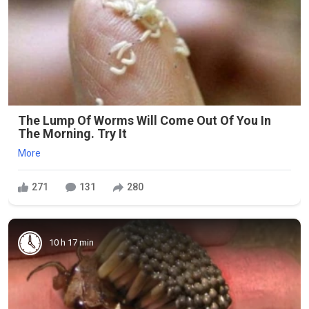
The Lump Of Worms Will Come Out Of You In
The Morning. Try It
More
271
131
280
10 h 17 min