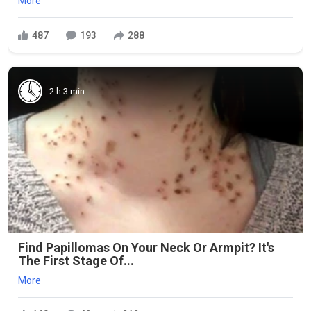
More
487
193
288
2 h 3 min
Find Papillomas On Your Neck Or Armpit? It's
The First Stage Of...
More