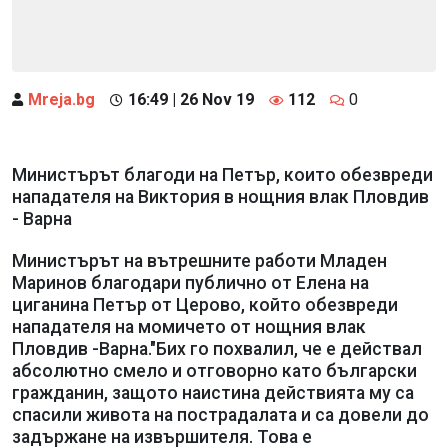
Mreja.bg
16:49 | 26 Nov 19
112
0
Министърът благоди на Петър, които обезвреди
нападателя на Виктория в нощния влак Пловдив
- Варна
Министърът на вътрешните работи Младен
Маринов благодари публично от Елена на
циганина Петър от Церово, който обезвреди
нападателя на момичето от нощния влак
Пловдив -Варна."Бих го похвалил, че е действал
абсолютно смело и отговорно като български
гражданин, защото наистина действията му са
спасили живота на пострадалата и са довели до
задържане на извършителя. Това е