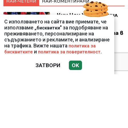
НАЙ-ЧЕТЕНИ
НАЙ-КОМЕНТИРАНИ
Ким Чен Ун е получил
22 милиарда долара
С използването на сайта вие приемате, че
свръхпечалба от
използваме „
" за подобряване на
бисквитки
началото на войната в
преживяването, персонализиране на
Украйна
съдържанието и рекламите, и анализиране
на трафика. Вижте нашата
политика за
и
.
бисквитките
политика за поверителност
ЗАТВОРИ
OK
Ето го съпруга на
неадекватната
външна министърка
Велислава Петрова
Докато министърът
говори за 31%,