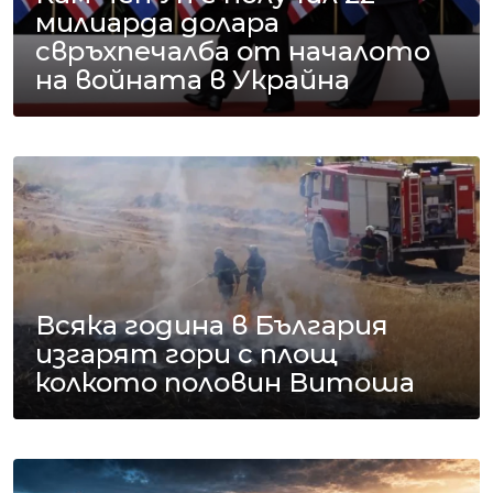
милиарда долара
свръхпечалба от началото
на войната в Украйна
Всяка година в България
изгарят гори с площ
колкото половин Витоша