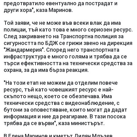
предотвратило евентуално да пострадат и
други хора", каза Маринов.
Той заяви, че не може във всеки влак да има
полицаи, тъй като това е много сериозен ресурс.
След закриването на Транспортна полиция за
сигурността по БДЖ се грижи звено на дирекция
"Жандармерия". Според него транспортната
инфраструктура е много голяма и трябва да се
търси ефективността на технически средства за
охрана, за да има бърза реакция.
"На този етап не можем да отделим повече
ресурс, тъй като човешкият ресурс е най-
скъпото нещо, което се обезпечава. Има
технически средства с видеонаблюдение, с
бутони за оповестяване, които могат да дадат
информация и ние да реагираме. В тази посока
трябва да се върви", каза министърът.
В Елена Маринов и кметът Дилян Млъзев