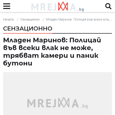
Начало
Сензационно
Младен Маринов: Полицай във всеки влак не може, трябват камери и паник бутони
СЕНЗАЦИОННО
Младен Маринов: Полицай
във всеки влак не може,
трябват камери и паник
бутони