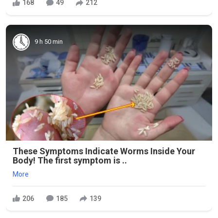
168
49
212
9 h 50 min
These Symptoms Indicate Worms Inside Your
Body! The first symptom is ..
More
206
185
139