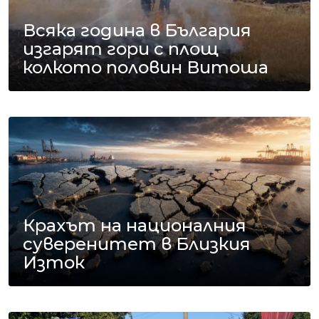
Всяка година в България
изгарят гори с площ
колкото половин Витоша
Крахът на националния
суверенитет в Близкия
Изток