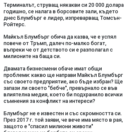
Терминалът, струващ някакви си 20 000 долара
годишно, се налага в борсовите зали, където
днес Блумбърг е лидер, изпреварващ Томсън-
Ройтерс.
Майкъл Блумбърг обича да казва, че е успял
повече от Тръмп, далеч по-малко богат,
въпреки че от детството си е разполагал с
милионите на баща си.
Двамата бизнесмени обаче имат общи
проблеми: какво ще направи Майкъл Блумбърг
със своето предприятие, ако бъде избран? Ще
запази ли своето "бебче", превърнало се във
влиятелна медия, което би подхранило всички
съмнения за конфликт на интереси?
Блумбърг не е известен и със скромността си.
През 2017 г. той заяви, че вече има място в рая,
защото е "спасил милиони животи"