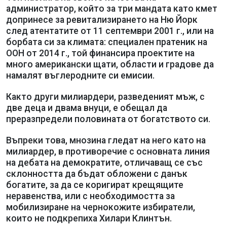
администратор, който за три мандата като кмет
допринесе за ревитализирането на Ню Йорк
след атентатите от 11 септември 2001 г., или на
борбата си за климата: специален пратеник на
ООН от 2014 г., той финансира проектите на
много американски щати, области и градове да
намалят въглеродните си емисии.
Както други милиардери, разведеният мъж, с
две деца и двама внуци, е обещал да
преразпредели половината от богатството си.
Въпреки това, мнозина гледат на него като на
милиардер, в противоречие с основната линия
на дебата на демократите, отличаващ се със
склонността да бъдат обложени с данък
богатите, за да се коригират крещящите
неравенства, или с необходимостта за
мобилизиране на чернокожите избиратели,
които не подкрепиха Хилари Клинтън.