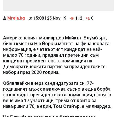
Mreja.bg
15:08 | 25 Nov 19
112
0
Американският милиардер Майкъл Блумбърг,
бивш кмет на Ню Йорк и магнат на финансовата
информация, е четвъртият кандидат на най-
малко 70 години, предявил претенции към
кандидатпрезидентската номинация на
Демократическата партия за президентските
избори през 2020 година.
Обявявайки вчера кандидатурата си, 77-
годишният мъж се включва късно в една борба
за кандидатпрезидентската номинация, в която
вече има 17 участници, трима от които са
навършили 70, а един, Том Стайър, е милиардер.