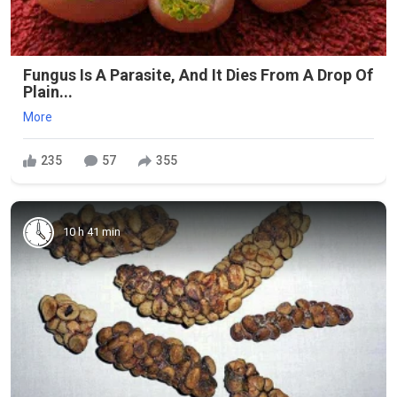
Fungus Is A Parasite, And It Dies From A Drop Of
Plain...
More
235
57
355
10 h 41 min