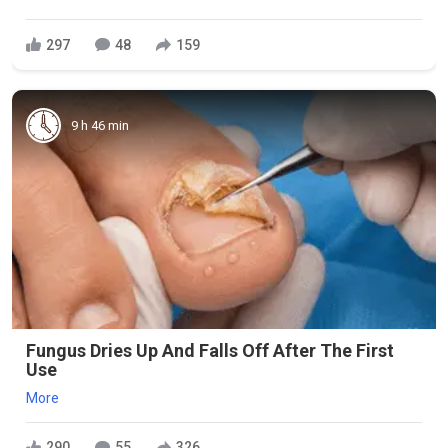
297
48
159
9 h 46 min
Fungus Dries Up And Falls Off After The First
Use
More
290
55
326