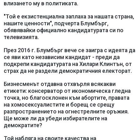
влизането му в политиката.
"Той е екзистенциална заплаха за нашата страна,
нашите ценности", подчерта Блумбърг,
обявявайки официално кандидатурата си по
телевизията.
През 2016 г. Блумбърг вече се заигра с идеята да
се яви като независим кандидат - преди да
подкрепи кандидатурата на Хилари Клинтън, от
страх да не раздели демократичния електорат.
Бизнесменът отдавна отхвърля всякакви
етикети: консерватор от икономическа гледна
точка, но благосклонен към абортите, правата
на хомосексуалистите и борещ се срещу
разпространението на огнестрелните оръжия.
Ще може ли да убеди избирателите на
демократите?
Той набляга на своите качества на