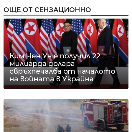
ОЩЕ ОТ СЕНЗАЦИОННО
Ким Чен Ун е получил 22
милиарда долара
свръхпечалба от началото
на войната в Украйна