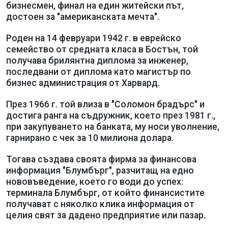
бизнесмен, финал на един житейски път,
достоен за "американската мечта".
Роден на 14 февруари 1942 г. в еврейско
семейство от средната класа в Бостън, той
получава брилянтна диплома за инженер,
последвани от диплома като магистър по
бизнес администрация от Харвард.
През 1966 г. той влиза в "Соломон брадърс" и
достига ранга на съдружник, което през 1981 г.,
при закупуването на банката, му носи уволнение,
гарнирано с чек за 10 милиона долара.
Тогава създава своята фирма за финансова
информация "Блумбърг", разчитащ на едно
нововъведение, което го води до успех:
терминала Блумбърг, от който финансистите
получават с няколко клика информация от
целия свят за дадено предприятие или пазар.