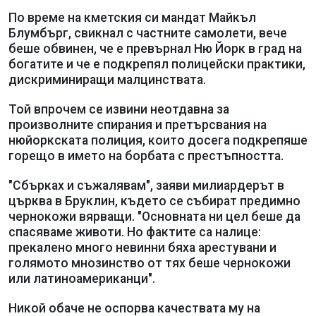
По време на кметския си мандат Майкъл
Блумбърг, свикнал с частните самолети, вече
беше обвинен, че е превърнал Ню Йорк в град на
богатите и че е подкрепял полицейски практики,
дискриминиращи малцинствата.
Той впрочем се извини неотдавна за
произволните спирания и претърсвания на
нюйоркската полиция, които досега подкрепяше
горещо в името на борбата с престъпността.
"Сбърках и съжалявам", заяви милиардерът в
църква в Бруклин, където се събират предимно
чернокожи вярващи. "Основната ни цел беше да
спасяваме животи. Но фактите са налице:
прекалено много невинни бяха арестувани и
голямото мнозинство от тях беше чернокожи
или латиноамериканци".
Никой обаче не оспорва качествата му на