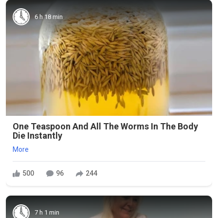
6 h 18 min
One Teaspoon And All The Worms In The Body
Die Instantly
More
500
96
244
7 h 1 min