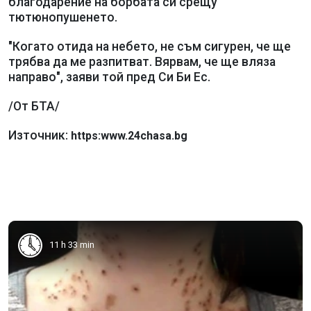
благодарение на борбата си срещу
тютюнопушенето.
"Когато отида на небето, не съм сигурен, че ще
трябва да ме разпитват. Вярвам, че ще вляза
направо", заяви той пред Си Би Ес.
/От БТА/
Източник:
https:www.24chasa.bg
11 h 33 min