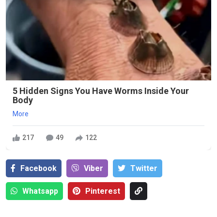
5 Hidden Signs You Have Worms Inside Your
Body
More
217
49
122
Facebook
Viber
Тwitter
Whatsapp
Pinterest