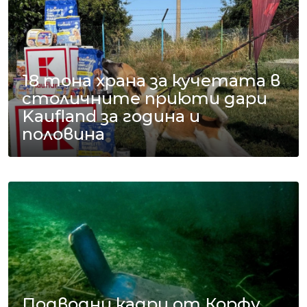
18 тона храна за кучетата в
столичните приюти дари
Kaufland за година и
половина
Подводни кадри от Корфу