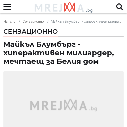
Начало
Сензационно
Майкъл Блумбърг - хиперактивен милиардер, мечтаещ за Белия дом
СЕНЗАЦИОННО
Майкъл Блумбърг -
хиперактивен милиардер,
мечтаещ за Белия дом