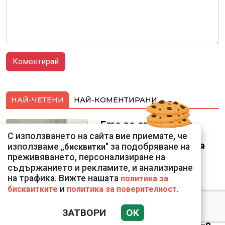
НАЙ-ЧЕТЕНИ
НАЙ-КОМЕНТИРАНИ
Ето го съпруга на
неадекватната
С използването на сайта вие приемате, че
външна министърка
използваме „
" за подобряване на
бисквитки
Велислава Петрова
преживяването, персонализиране на
съдържанието и рекламите, и анализиране
на трафика. Вижте нашата
политика за
и
.
бисквитките
политика за поверителност
ЗАТВОРИ
OK
Николай Попов за