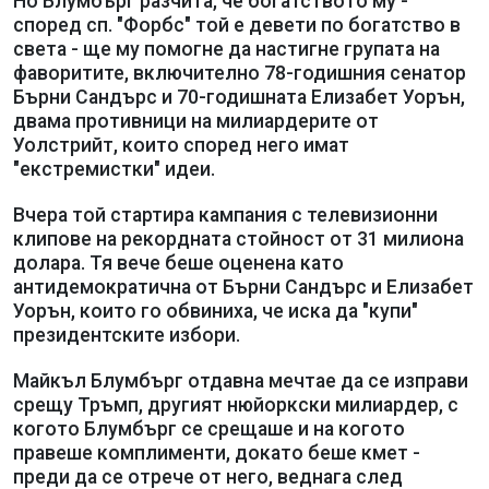
Но Блумбърг разчита, че богатството му -
според сп. "Форбс" той е девети по богатство в
света - ще му помогне да настигне групата на
фаворитите, включително 78-годишния сенатор
Бърни Сандърс и 70-годишната Елизабет Уорън,
двама противници на милиардерите от
Уолстрийт, които според него имат
"екстремистки" идеи.
Вчера той стартира кампания с телевизионни
клипове на рекордната стойност от 31 милиона
долара. Тя вече беше оценена като
антидемократична от Бърни Сандърс и Елизабет
Уорън, които го обвиниха, че иска да "купи"
президентските избори.
Майкъл Блумбърг отдавна мечтае да се изправи
срещу Тръмп, другият нюйоркски милиардер, с
когото Блумбърг се срещаше и на когото
правеше комплименти, докато беше кмет -
преди да се отрече от него, веднага след