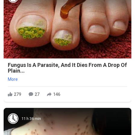
Fungus Is A Parasite, And It Dies From A Drop Of
Plain...
More
279
27
146
11 h 36 min