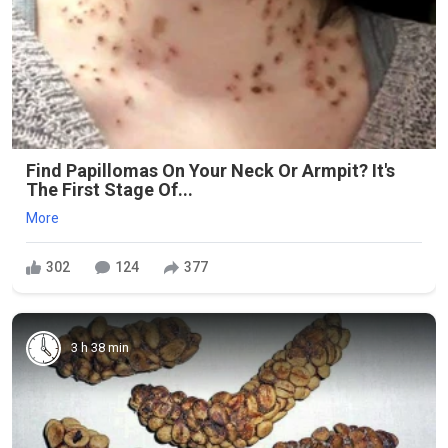
Find Papillomas On Your Neck Or Armpit? It's
The First Stage Of...
More
302
124
377
3 h 38 min