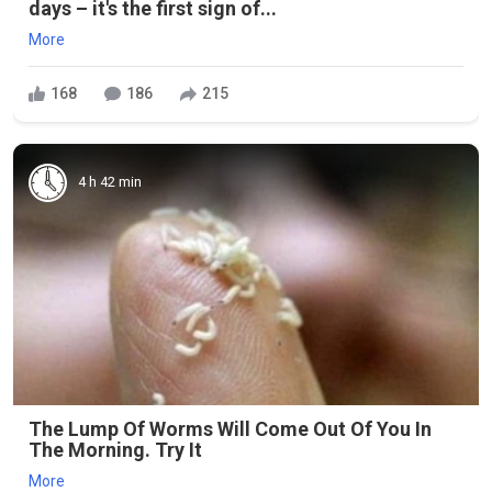
days – it's the first sign of...
More
168
186
215
4 h 42 min
The Lump Of Worms Will Come Out Of You In
The Morning. Try It
More