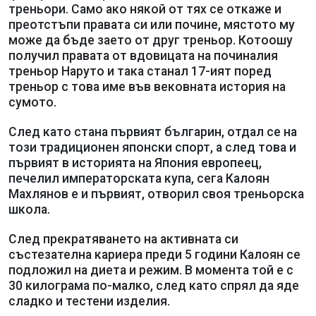
треньори. Само ако някой от тях се откаже и
преотстъпи правата си или почине, мястото му
може да бъде заето от друг треньор. Котоошу
получил правата от вдовицата на починалия
треньор Наруто и така станал 17-ият поред
треньор с това име във вековната история на
сумото.
След като стана първият българин, отдал се на
този традиционен японски спорт, а след това и
първият в историята на Япония европеец,
печелил императорската купа, сега Калоян
Махлянов е и първият, отворил своя треньорска
школа.
След прекратяването на активната си
състезателна кариера преди 5 години Калоян се
подложил на диета и режим. В момента той е с
30 килограма по-малко, след като спрял да яде
сладко и тестени изделия.