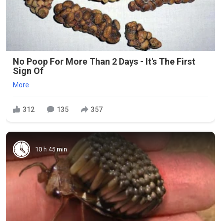
No Poop For More Than 2 Days - It's The First
Sign Of
More
312
135
357
10 h 45 min