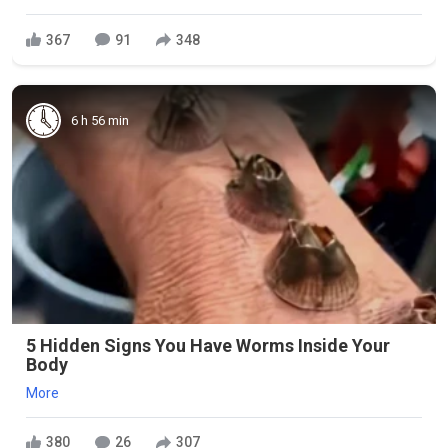
367
91
348
6 h 56 min
5 Hidden Signs You Have Worms Inside Your
Body
More
380
26
307