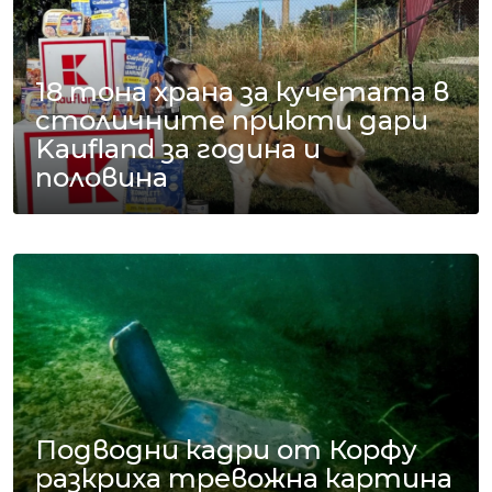
18 тона храна за кучетата в
столичните приюти дари
Kaufland за година и
половина
Подводни кадри от Корфу
разкриха тревожна картина