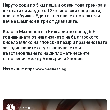
Наруто ходи по 5 км пеша и освен това тренира в
школата си заедно с 12-те японски спортисти,
които обучава. Един от неговите състезатели
вече е шампион в три от дивизиите.
Калоян Махлянов е в България по повод 60-
годишнината от навлизането на българското
кисело мляко на японския пазар и празненствата
за годишнините от установяването и
възстановяването на дипломатическите
отношения между България и Япония.
Източник:
https:www.24chasa.bg
8 h 5 min