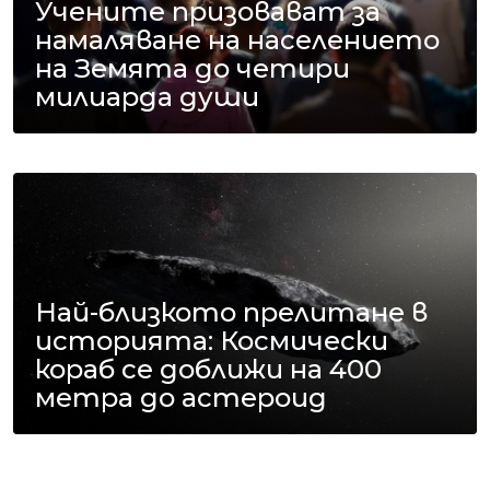
Учените призовават за
намаляване на населението
на Земята до четири
милиарда души
Най-близкото прелитане в
историята: Космически
кораб се доближи на 400
метра до астероид