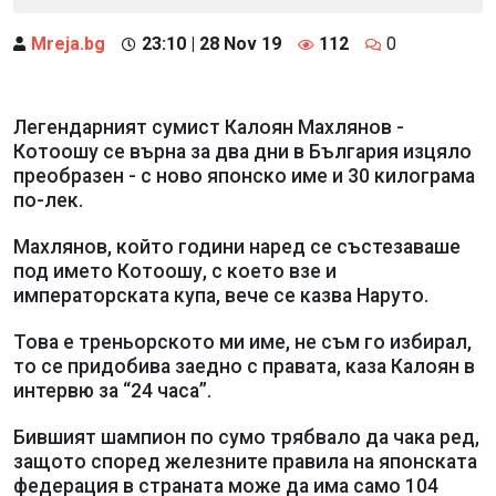
Mreja.bg
23:10 | 28 Nov 19
112
0
Легендарният сумист Калоян Махлянов -
Котоошу се върна за два дни в България изцяло
преобразен - с ново японско име и 30 килограма
по-лек.
Махлянов, който години наред се състезаваше
под името Котоошу, с което взе и
императорската купа, вече се казва Наруто.
Това е треньорското ми име, не съм го избирал,
то се придобива заедно с правата, каза Калоян в
интервю за “24 часа”.
Бившият шампион по сумо трябвало да чака ред,
защото според железните правила на японската
федерация в страната може да има само 104