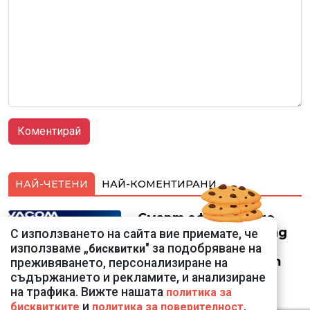
НАЙ-ЧЕТЕНИ
НАЙ-КОМЕНТИРАНИ
Смарт оферти с до
90% отстъпка за над
С използването на сайта вие приемате, че
150 устройства от
използваме „
" за подобряване на
бисквитки
Vivacom през август
преживяването, персонализиране на
съдържанието и рекламите, и анализиране
на трафика. Вижте нашата
политика за
и
.
бисквитките
политика за поверителност