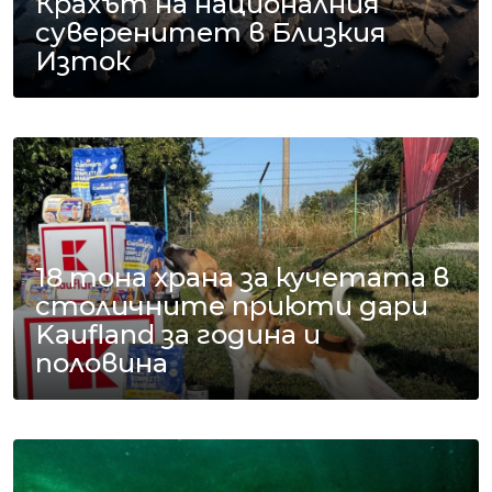
Крахът на националния
суверенитет в Близкия
Изток
18 тона храна за кучетата в
столичните приюти дари
Kaufland за година и
половина