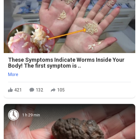
These Symptoms Indicate Worms Inside Your
Body! The first symptom is ..
More
421
132
105
1 h 29 min