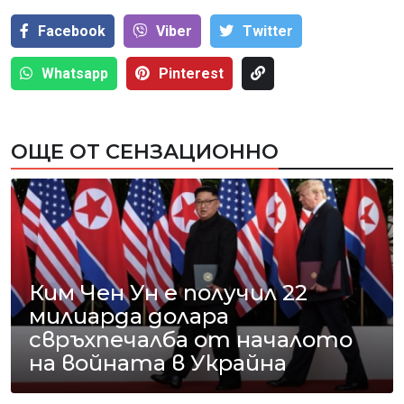
Facebook
Viber
Тwitter
Whatsapp
Pinterest
ОЩЕ ОТ СЕНЗАЦИОННО
Ким Чен Ун е получил 22
милиарда долара
свръхпечалба от началото
на войната в Украйна