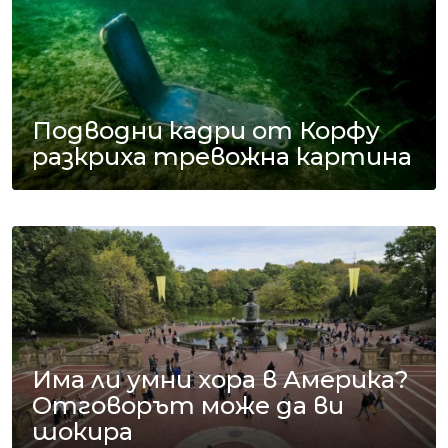
Подводни кадри от Корфу
разкриха тревожна картина
Има ли умни хора в Америка?
Отговорът може да ви
шокира