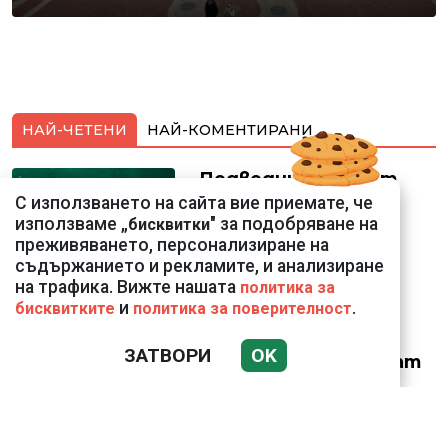
НАЙ-ЧЕТЕНИ
НАЙ-КОМЕНТИРАНИ
Подводни кадри от
Корфу разкриха
С използването на сайта вие приемате, че
тревожна картина
използваме „
" за подобряване на
бисквитки
преживяването, персонализиране на
съдържанието и рекламите, и анализиране
на трафика. Вижте нашата
политика за
и
.
бисквитките
политика за поверителност
ЗАТВОРИ
OK
Веригите пробутват
вносни продукти за
български