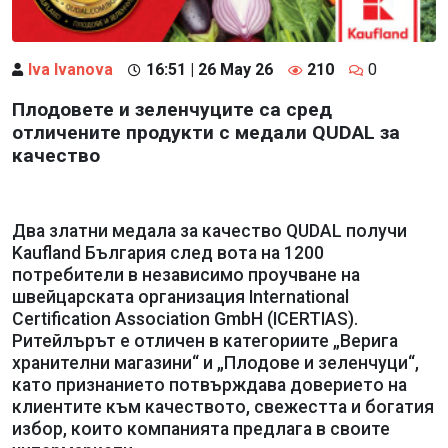
Iva Ivanova
16:51 | 26 May 26
210
0
Плодовете и зеленчуците са сред
отличените продукти с медали QUDAL за
качество
Два златни медала за качество QUDAL получи
Kaufland България след вота на 1200
потребители в независимо проучване на
швейцарската организация International
Certification Association GmbH (ICERTIAS).
Ритейлърът е отличен в категориите „Верига
хранителни магазини“ и „Плодове и зеленчуци“,
като признанието потвърждава доверието на
клиентите към качеството, свежестта и богатия
избор, които компанията предлага в своите