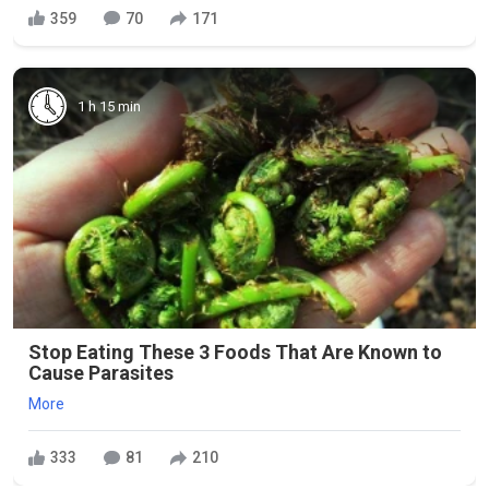
359
70
171
1 h 15 min
Stop Eating These 3 Foods That Are Known to
Cause Parasites
More
333
81
210