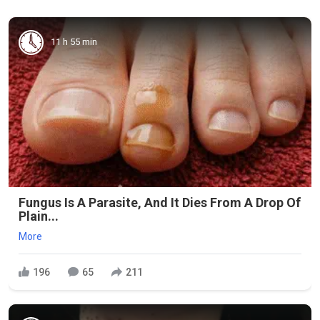
11 h 55 min
Fungus Is A Parasite, And It Dies From A Drop Of
Plain...
More
196
65
211