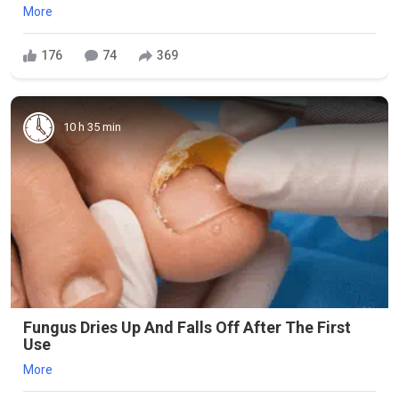
More
176
74
369
10 h 35 min
Fungus Dries Up And Falls Off After The First
Use
More