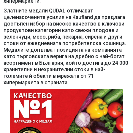
хипермаркети.
Златните медали QUDAL отличават
целенасочените усилия на Kaufland да предлага
достъпен избор на високо качество в ключови
продуктови категории като свежи плодове и
зеленчуци, месо, риба, пекарна, сирена и други
стоки от ежедневната потребителска кошница.
Медалите допълват позицията на компанията
като търговската верига на дребно с най-богат
асортимент в България, който достига до 24 000
хранителни и нехранителни стоки в най-
големите ѝ обекти в мрежата от 71
хипермаркета в страната.