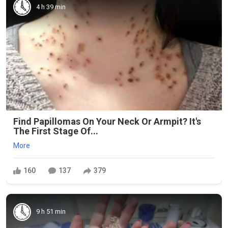
4 h 39 min
Find Papillomas On Your Neck Or Armpit? It's
The First Stage Of...
More
160
137
379
9 h 51 min