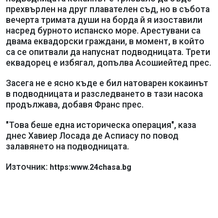
прехвърлен на друг плавателен съд, но в събота
вечерта тримата души на борда й я изоставили
насред бурното испанско море. Арестувани са
двама еквадорски граждани, в момент, в който
са се опитвали да напуснат подводницата. Трети
еквадорец е избягал, допълва Асошиейтед прес.
Засега не е ясно къде е бил натоварен кокаинът
в подводницата и разследването в тази насока
продължава, добавя Франс прес.
"Това беше една историческа операция", каза
днес Хавиер Лосада де Аспиасу по повод
залавянето на подводницата.
Източник:
https:www.24chasa.bg