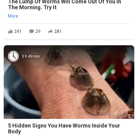
The Lump Of Worms Will Come Out Of You In
The Morning. Try It
More
241
29
281
3 h 49 min
5 Hidden Signs You Have Worms Inside Your
Body