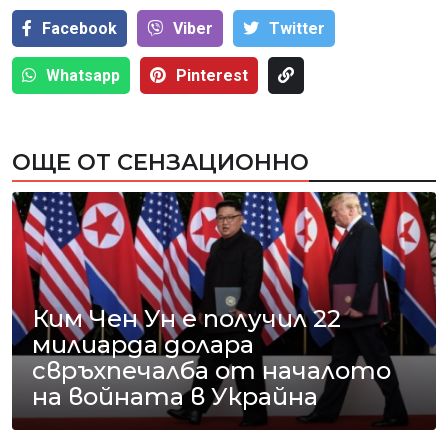
Facebook
Viber
Тwitter
Whatsapp
Pinterest
ОЩЕ ОТ СЕНЗАЦИОННО
Ким Чен Ун е получил 22
милиарда долара
свръхпечалба от началото
на войната в Украйна