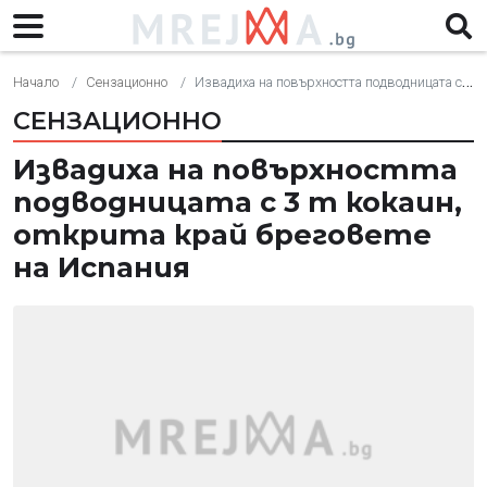
Начало
Сензационно
Извадиха на повърхността подводницата с 3 т кокаин, открита край бреговете на Испания
СЕНЗАЦИОННО
Извадиха на повърхността
подводницата с 3 т кокаин,
открита край бреговете
на Испания