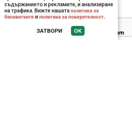
съдържанието и рекламите, и анализиране
на трафика. Вижте нашата
политика за
и
.
бисквитките
политика за поверителност
ЗАТВОРИ
OK
Веригите пробутват
вносни продукти за
български
18 тона храна за
кучетата в
столичните приюти
дари Kaufland за година
и половина