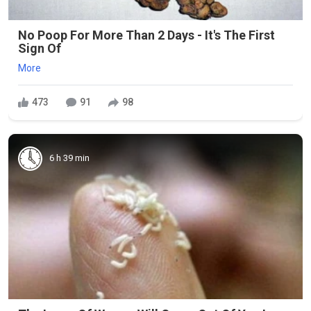
No Poop For More Than 2 Days - It's The First
Sign Of
More
473
91
98
6 h 39 min