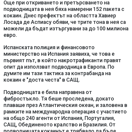
Още при откриването и претърсването на
подводницата в нея бяха намерени 152 пакета с
кокаин. Днес префектът на областта Хавиер
Лосада де Аспиасу обяви, че трите тона в нея са
можели да бъдат изтъргувани за до 100 милиона
евро.
Испанската полиция и финансовото
министерство на Испания заявиха, че това е
първият път, в който накротрафиканти правят
опит да използват подводница в Европа. По
думите им тази тактика за контрабанда на
кокаин е "доста честа" в САЩ.
Подводницата е била направена от
фибростъкло. Тя беше проследена, докато
плаваше през Атлантическия океан, и заловена в
рамките на международна операция с участието
на общо 240 агенти от Испания, Португалия,
САЩ, Обединеното кралство и Бразилия. От
подводницата кокаинът е трябвало да бъде