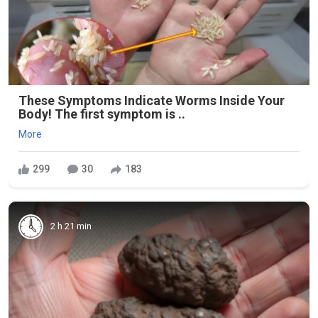
These Symptoms Indicate Worms Inside Your
Body! The first symptom is ..
More
299
30
183
2 h 21 min