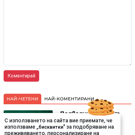
НАЙ-ЧЕТЕНИ
НАЙ-КОМЕНТИРАНИ
Подводни кадри от
Корфу разкриха
С използването на сайта вие приемате, че
тревожна картина
използваме „
" за подобряване на
бисквитки
преживяването, персонализиране на