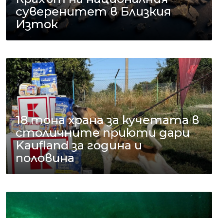
суверенитет в Близкия
Изток
18 тона храна за кучетата в
столичните приюти дари
Kaufland за година и
половина