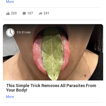
More
230
107
241
3 h 51 min
This Simple Trick Removes All Parasites From
Your Body!
More