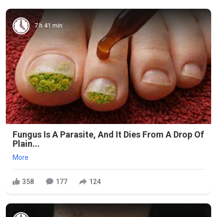
7 h 41 min
Fungus Is A Parasite, And It Dies From A Drop Of
Plain...
More
358
177
124