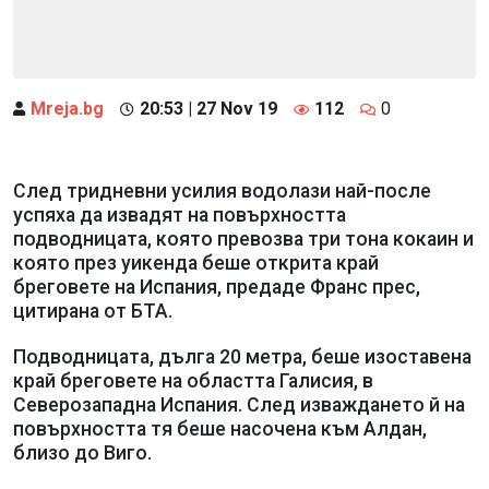
Mreja.bg
20:53 | 27 Nov 19
112
0
След тридневни усилия водолази най-после
успяха да извадят на повърхността
подводницата, която превозва три тона кокаин и
която през уикенда беше открита край
бреговете на Испания, предаде Франс прес,
цитирана от БТА.
Подводницата, дълга 20 метра, беше изоставена
край бреговете на областта Галисия, в
Северозападна Испания. След изваждането й на
повърхността тя беше насочена към Алдан,
близо до Виго.