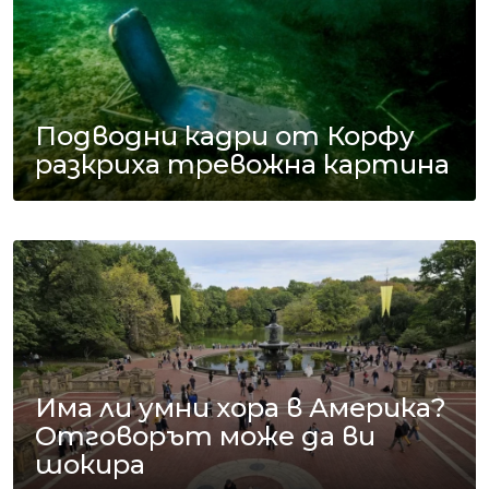
Подводни кадри от Корфу
разкриха тревожна картина
Има ли умни хора в Америка?
Отговорът може да ви
шокира