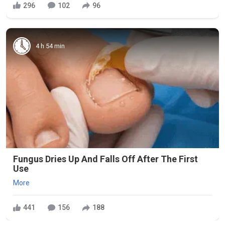
296
102
96
4 h 54 min
Fungus Dries Up And Falls Off After The First
Use
More
441
156
188