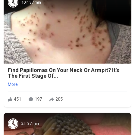
10 h 37 min
Find Papillomas On Your Neck Or Armpit? It's
The First Stage Of...
More
451
197
205
2 h 37 min