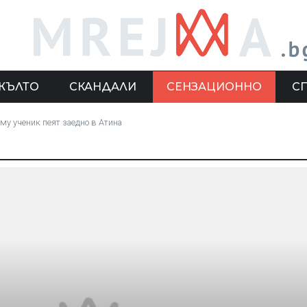
ЖЪЛТО
СКАНДАЛИ
СЕНЗАЦИОННО
С
му ученик пеят заедно в Атина