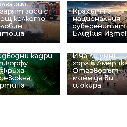
ългария
гарят гори с
Крахът на
лощ колкото
националния
оловин
суверенитет
итоша
Близкия Изто
одводни кадри
Има ли умни
т Корфу
хора в Америк
зкриха
Отговорът
ревожна
може да ви
артина
шокира