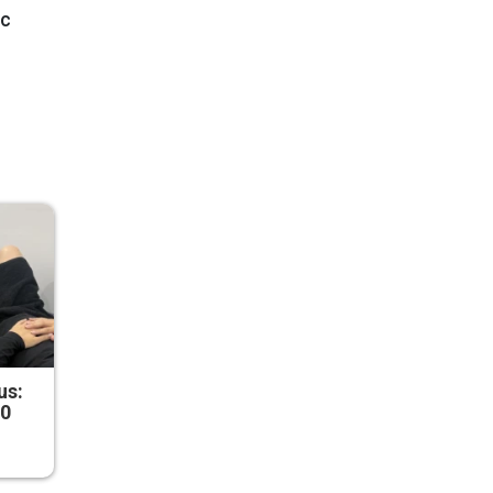
 с
us:
50