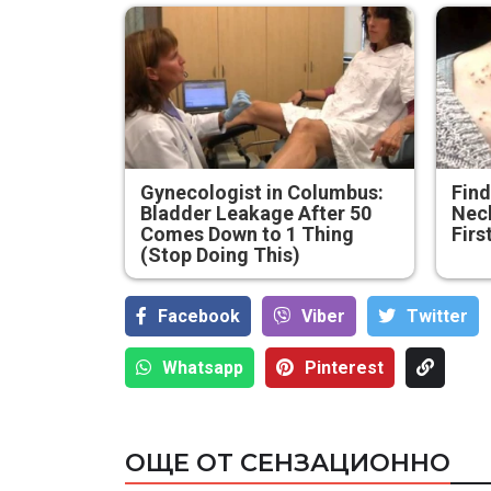
Gynecologist in Columbus:
Find
Bladder Leakage After 50
Neck
Comes Down to 1 Thing
Firs
(Stop Doing This)
Facebook
Viber
Тwitter
Whatsapp
Pinterest
Ким Чен Ун е
получил 22
ОЩЕ ОТ СЕНЗАЦИОННО
милиарда
Вс