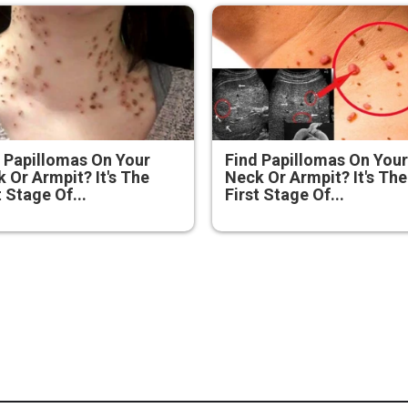
 Papillomas On Your
Find Papillomas On You
 Or Armpit? It's The
Neck Or Armpit? It's The
t Stage Of...
First Stage Of...
яка година в