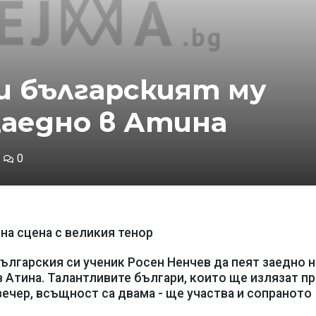
 и българският му
заедно в Атина
0
на сцена с великия тенор
ългарския си ученик Росен Ненчев да пеят заедно н
в Атина. Талантливите българи, които ще излязат п
ечер, всъщност са двама - ще участва и сопраното