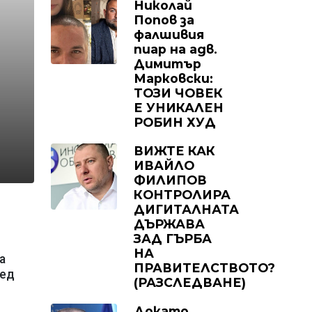
Николай
Попов за
фалшивия
пиар на адв.
Димитър
Марковски:
ТОЗИ ЧОВЕК
Е УНИКАЛЕН
РОБИН ХУД
ВИЖТЕ КАК
ИВАЙЛО
ФИЛИПОВ
КОНТРОЛИРА
ДИГИТАЛНАТА
ДЪРЖАВА
ЗАД ГЪРБА
НА
а
ПРАВИТЕЛСТВОТО?
ред
(РАЗСЛЕДВАНЕ)
Докато