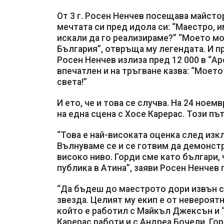
От 3 г. Росен Ненчев посещава майстор
мечтата си пред идола си: “Маестро, 
искали да го реализираме?” “Моето м
България”, отвръща му легендата. И п
Росен Ненчев излиза пред 12 000 в “А
впечатлен и на тръгване казва: “Моето
света!”
И ето, че и това се случва. На 24 ное
на една сцена с Хосе Карерас. Този път
“Това е най-високата оценка след изк
Вълнуваме се и се готвим да демонст
високо ниво. Горди сме като българи
публика в Атина”, заяви Росен Ненчев п
“Да бъдеш до маестрото дори извън с
звезда. Целият му екип е от невероят
който е работил с Майкъл Джексън и 
Карерас работи и с Андреа Бочели. Гор