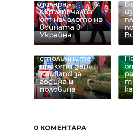
долара
Б
свръхпечалба
из
от началото на
п
войната в
п
Украйна
В
18 тона храна за
кучетата в
столичните
П
приюти дари
о
Kaufland за
ра
година и
т
половина
к
0 КОМЕНТАРА