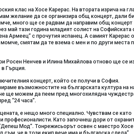
ския клас на Хосе Карерас. На втората изрича на гл
имам желание да се организира общ концерт, дали б
омче, много ще се радвам да направим общ концерт 
рез май тази година младият солист на Софийската 
рена Армеец” с прочутия испанец. А самият Карерас 
 момче, смятам да те взема с мен и по други места 
мври Росен Ненчев и Илина Михайлова отново ще се и
 в Гърция.
лючителния концерт, който се получи в София.
рираме възможностите на българската култура на н
, че ще можем да пеем пред многохилядна чуждестр
ред “24 часа”.
цената, е нещо много специално. Чувствам се като
ни професионалисти. Като започнеш дори от охрани
“Депеш Мод”. Тонрежисьорът освен с маестро Хосе
д съм, че в този екип вече има и българска следа”,