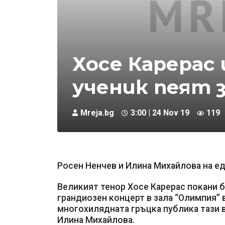
Хосе Карерас
ученик пеят 
Mreja.bg
3:00 | 24 Nov 19
119
Росен Ненчев и Илина Михайлова на ед
Великият тенор Хосе Карерас покани б
грандиозен концерт в зала “Олимпия” 
многохилядната гръцка публика тази в
Илина Михайлова.