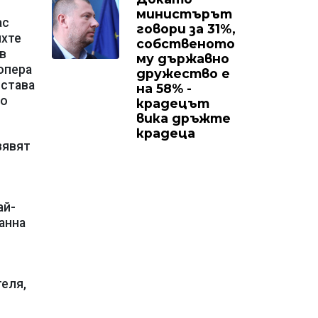
министърът
ас
говори за 31%,
ихте
собственото
в
му държавно
опера
дружество е
остава
на 58% -
по
крадецът
вика дръжте
крадеца
зявят
ай-
анна
теля,