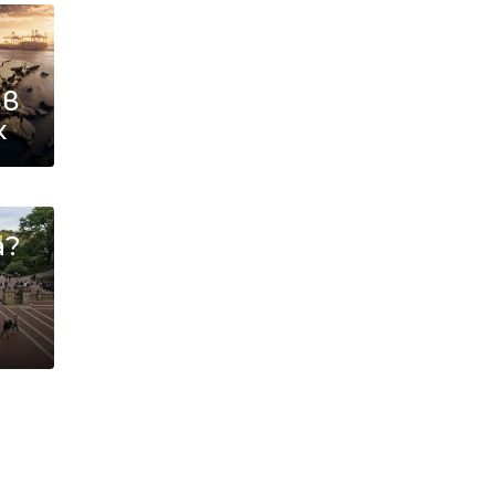
 в
к
а?