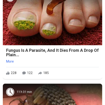
Fungus Is A Parasite, And It Dies From A Drop Of
Plain...
More
228
122
185
11 h 31 min