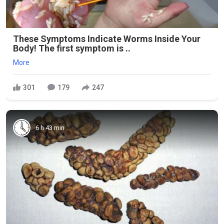
These Symptoms Indicate Worms Inside Your
Body! The first symptom is ..
More
301
179
247
6 h 43 min