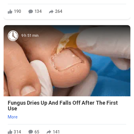
190
134
264
9 h 51 min
Fungus Dries Up And Falls Off After The First
Use
More
314
65
141