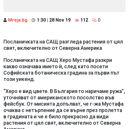
Mreja.bg
1:30 | 28 Nov 19
112
0
Посланичката на САЩ разгледа растения от цял
свят, включително от Северна Америка
Посланичката на САЩ Херо Мустафа разкри
какво означава името ѝ, след като посети
Софийската ботаническа градина за първи път
този уикенд.
“Херо е вид цвете. В България го наричаме ружа”,
уточняват от американското посолство във
фейсбук. От мисията допълват, че г-жа Мустафа
очаква с нетърпение да се върне през пролетта
в градината и че е било прекрасно да види
растения от цял свят, включително от Северна