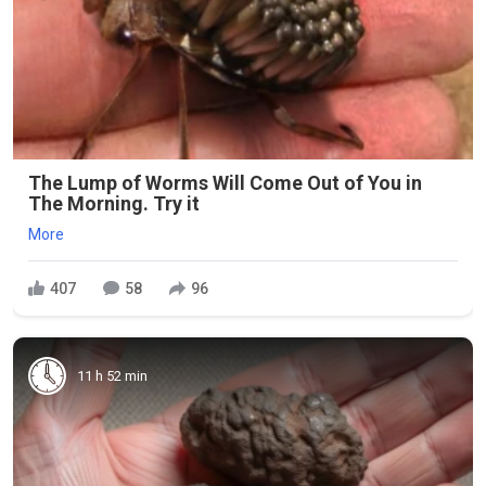
The Lump of Worms Will Come Out of You in
The Morning. Try it
More
407
58
96
11 h 52 min