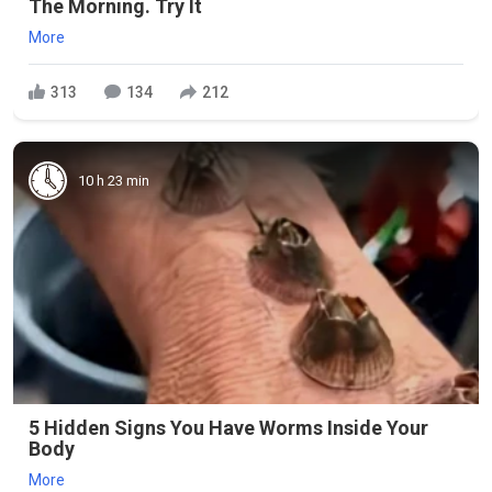
The Morning. Try It
More
313
134
212
10 h 23 min
5 Hidden Signs You Have Worms Inside Your
Body
More