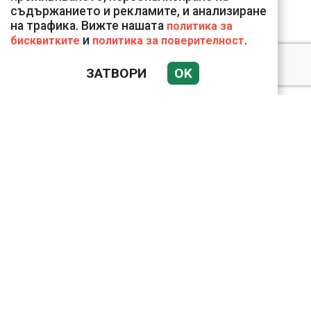
съдържанието и рекламите, и анализиране
на трафика. Вижте нашата
политика за
и
.
бисквитките
политика за поверителност
ЗАТВОРИ
OK
Подводни кадри от
Корфу разкриха
тревожна картина
Веригите пробутват
вносни продукти за
български