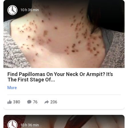
10 h 36 min
Find Papillomas On Your Neck Or Armpit? It's
The First Stage Of...
More
380
76
206
10 h 36 min