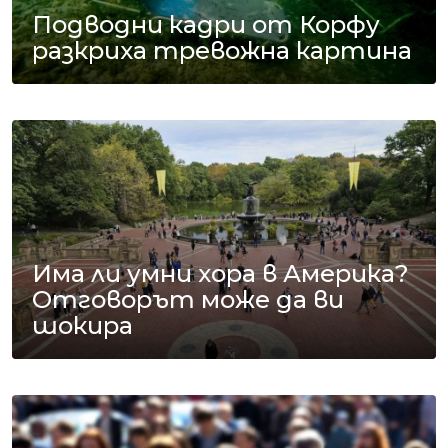
Подводни кадри от Корфу
разкриха тревожна картина
Има ли умни хора в Америка?
Отговорът може да ви
шокира