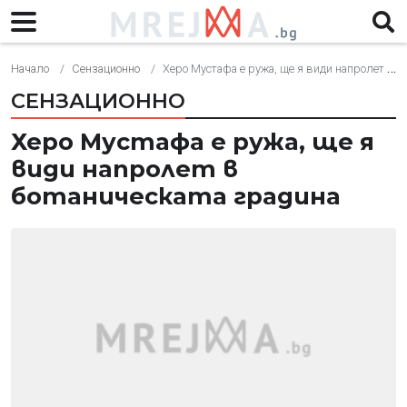
Начало
Сензационно
Херо Мустафа е ружа, ще я види напролет в ботаническата градина
СЕНЗАЦИОННО
Херо Мустафа е ружа, ще я
види напролет в
ботаническата градина