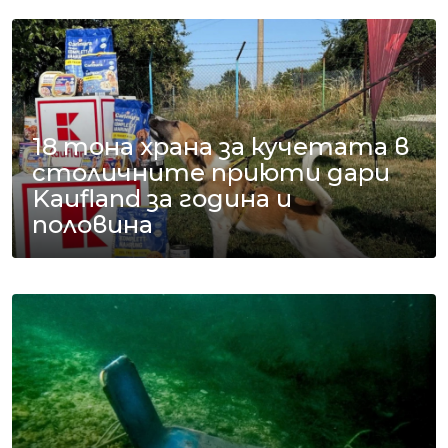
18 тона храна за кучетата в
столичните приюти дари
Kaufland за година и
половина