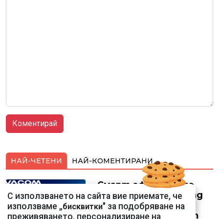
НАЙ-ЧЕТЕНИ
НАЙ-КОМЕНТИРАНИ
Смарт оферти с до
90% отстъпка за над
С използването на сайта вие приемате, че
150 устройства от
използваме „
" за подобряване на
бисквитки
Vivacom през август
преживяването, персонализиране на