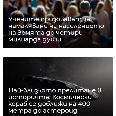
Учените призовават за
намаляване на населението
на Земята до четири
милиарда души
Най-близкото прелитане в
историята: Космически
кораб се доближи на 400
метра до астероид