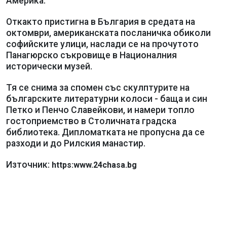
Америка.
Откакто пристигна в България в средата на
октомври, американската посланичка обиколи
софийските улици, наслади се на прочутото
Панагюрско съкровище в Националния
исторически музей.
Тя се снима за спомен със скулптурите на
българските литературни колоси - баща и син
Петко и Пенчо Славейкови, и намери топло
гостоприемство в Столичната градска
библиотека. Дипломатката не пропусна да се
разходи и до Рилския манастир.
Източник:
https:www.24chasa.bg