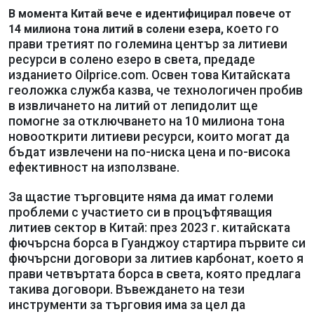
В момента Китай вече е идентифицирал повече от
което го
14 милиона тона литий в солени езера,
прави третият по големина център за литиеви
ресурси в солено езеро в света, предаде
изданието Oilprice.com. Освен това Китайската
геоложка служба казва, че технологичен пробив
в извличането на литий от лепидолит ще
помогне за отключването на 10 милиона тона
новооткрити литиеви ресурси, които могат да
бъдат извлечени на по-ниска цена и по-висока
ефективност на използване.
За щастие търговците няма да имат големи
проблеми с участието си в процъфтяващия
литиев сектор в Китай: през 2023 г. китайската
фючърсна борса в Гуанджоу стартира първите си
фючърсни договори за литиев карбонат, което я
прави четвъртата борса в света, която предлага
такива договори. Въвеждането на тези
инструменти за търговия има за цел да