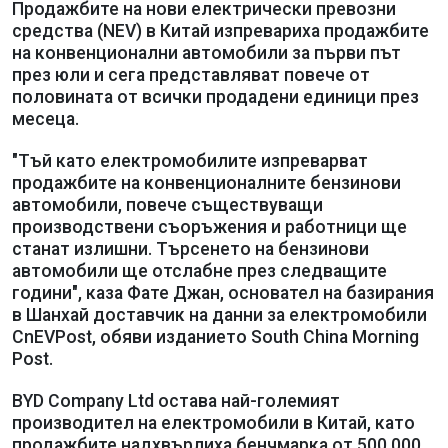
Продажбите на нови електрически превозни
средства (NEV) в Китай изпревариха продажбите
на конвенционални автомобили за първи път
през юли и сега представляват повече от
половината от всички продадени единици през
месеца.
"Тъй като електромобилите изпреварват
продажбите на конвенционалните бензинови
автомобили, повече съществуващи
производствени съоръжения и работници ще
станат излишни. Търсенето на бензинови
автомобили ще отслабне през следващите
години", каза Фате Джан, основател на базирания
в Шанхай доставчик на данни за електромобили
CnEVPost, обяви изданието South China Morning
Post.
BYD Company Ltd остава най-големият
производител на електромобили в Китай, като
продажбите надхвърлиха бенчмарка от 500 000