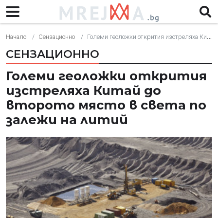
Начало
Сензационно
Големи геоложки открития изстреляха Китай до второто място в света по залежи на литий
СЕНЗАЦИОННО
Големи геоложки открития
изстреляха Китай до
второто място в света по
залежи на литий