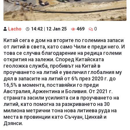
Lacho
14:42 | 12 Jan 25
469
0
Китай сега е дом на вторите по големина запаси
от литий в света, като само Чили е преди него. И
това се случва благодарение на редица големи
открития на залежи. Според Китайската
геоложка служба, пробивът на Китай в
проучването на литий е увеличил глобалния му
дял в запасите на литий от 6% през 2020 г. до
16,5% в момента, поставяйки го преди
Австралия, Аржентина и Боливия. От 2021 г.
страната засили усилията си в проучването на
литий, като помогна за разкриването на 30
милиона метрични тона нова литиева руда на
места в провинции като Съчуан, Цинхай и
Дзянси.