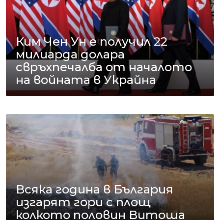
Ким Чен Ун е получил 22
милиарда долара
свръхпечалба от началото
на войната в Украйна
Всяка година в България
изгарят гори с площ
колкото половин Витоша