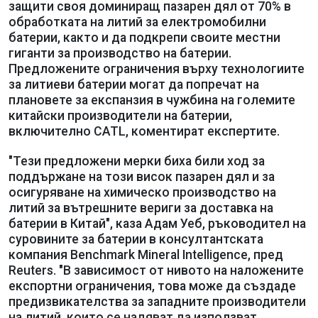
защити своя доминиращ пазарен дял от 70% в
обработката на литий за електромобилни
батерии, както и да подкрепи своите местни
гиганти за производство на батерии.
Предложените ограничения върху технологиите
за литиеви батерии могат да попречат на
плановете за експанзия в чужбина на големите
китайски производители на батерии,
включително CATL, коментират експертите.
"Тези предложени мерки биха били ход за
поддържане на този висок пазарен дял и за
осигуряване на химическо производство на
литий за вътрешните вериги за доставка на
батерии в Китай", каза Адам Уеб, ръководител на
суровините за батерии в консултантската
компания Benchmark Mineral Intelligence, пред
Reuters. "В зависимост от нивото на наложените
експортни ограничения, това може да създаде
предизвикателства за западните производители
на литий, които се надяват да използват