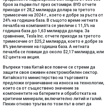
броя за първи път през октомври. BYD отчете
приходи от 28,2 милиарда долара за третото
тримесечие на 2024 г., което е добре за ръста от
24% на годишна база. В същото време нетната
печалба на компанията се увеличи с 11,5% на
годишна база до 1,63 милиарда долара. За
сравнение, Tesla Inc. отчете приходи за третото
тримесечие от $25,2 милиарда, което е добре за
8% увеличение на годишна база. А нетната
печалба се повиши до около $2,17 милиарда, или
62 цента на акция.
Въпреки това Китай все повече се стреми да
защити своя оживен електромобилен сектор.
Китайското министерство на търговията
предложи ограничаване на износа на технологии,
които са от съществено значение за
компонентите на батериите и обработката на
критични минерали, включително литий и галий.
Пекин отново тръгва по този път в опит да