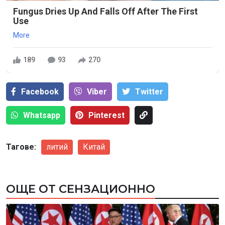
Fungus Dries Up And Falls Off After The First
Use
More
189
93
270
Facebook
Viber
Тwitter
Whatsapp
Pinterest
Тагове:
литий
Китай
ОЩЕ ОТ СЕНЗАЦИОННО