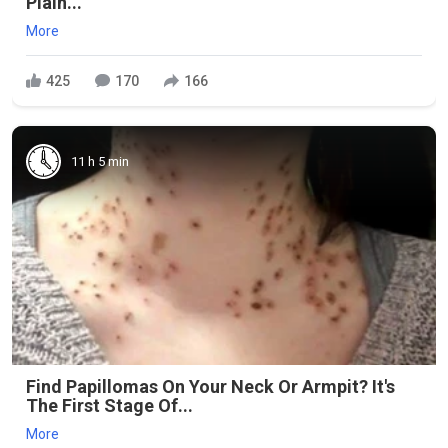
Plain...
More
425
170
166
11 h 5 min
Find Papillomas On Your Neck Or Armpit? It's
The First Stage Of...
More