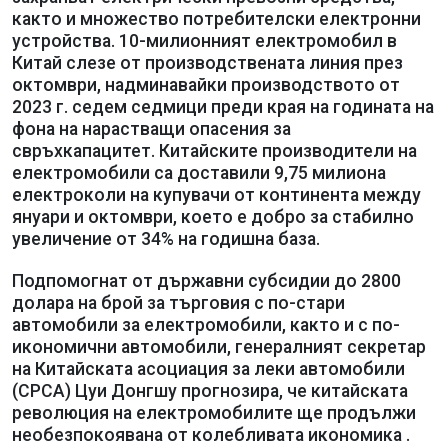
както и множество потребителски електронни
устройства. 10-милионният електромобил в
Китай слезе от производствената линия през
октомври, надминавайки производството от
2023 г. седем седмици преди края на годината на
фона на нарастващи опасения за
свръхкапацитет. Китайските производители на
електромобили са доставили 9,75 милиона
електроколи на купувачи от континента между
януари и октомври, което е добро за стабилно
увеличение от 34% на годишна база.
Подпомогнат от държавни субсидии до 2800
долара на брой за търговия с по-стари
автомобили за електромобили, както и с по-
икономични автомобили, генералният секретар
на Китайската асоциация за леки автомобили
(CPCA) Цуи Донгшу прогнозира, че китайската
революция на електромобилите ще продължи
необезпокоявана от колебливата икономика .