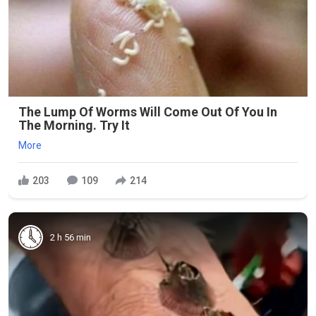
The Lump Of Worms Will Come Out Of You In
The Morning. Try It
More
203
109
214
2 h 56 min