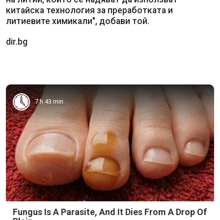
китайска технология за преработката и
литиевите химикали", добави той.
dir.bg
7 h 43 min
Fungus Is A Parasite, And It Dies From A Drop Of