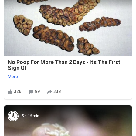
No Poop For More Than 2 Days - It's The First
Sign Of
More
326
89
338
5 h 16 min