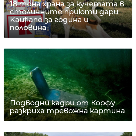
18 тона храна за кучетата в
столичните приюти дари
Kaufland за година и
половина
Подводни кадри от Корфу
разкриха тревожна картина