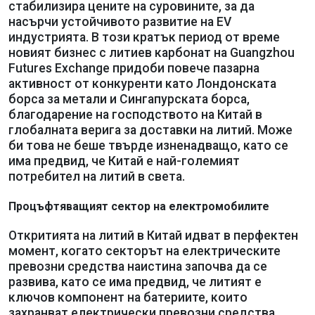
стабилизира цените на суровините, за да
насърчи устойчивото развитие на EV
индустрията. В този кратък период от време
новият бизнес с литиев карбонат на Guangzhou
Futures Exchange придоби повече пазарна
активност от конкуренти като Лондонската
борса за метали и Сингапурската борса,
благодарение на господството на Китай в
глобалната верига за доставки на литий. Може
би това не беше твърде изненадващо, като се
има предвид, че Китай е най-големият
потребител на литий в света.
Процъфтяващият сектор на електромобилите
Откритията на литий в Китай идват в перфектен
момент, когато секторът на електрическите
превозни средства наистина започва да се
развива, като се има предвид, че литият е
ключов компонент на батериите, които
захранват електрически превозни средства,