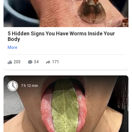
5 Hidden Signs You Have Worms Inside Your
Body
More
203
34
171
7 h 12 min