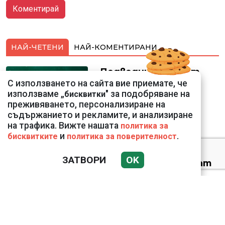
НАЙ-ЧЕТЕНИ
НАЙ-КОМЕНТИРАНИ
Подводни кадри от
Корфу разкриха
С използването на сайта вие приемате, че
тревожна картина
използваме „
" за подобряване на
бисквитки
преживяването, персонализиране на
съдържанието и рекламите, и анализиране
на трафика. Вижте нашата
политика за
и
.
бисквитките
политика за поверителност
ЗАТВОРИ
OK
Веригите пробутват
вносни продукти за
български