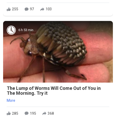
255
97
103
6 h 53 min
The Lump of Worms Will Come Out of You in
The Morning. Try it
More
285
195
368