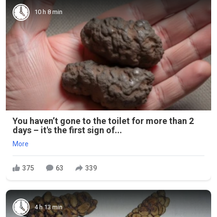
10 h 8 min
You haven’t gone to the toilet for more than 2
days – it's the first sign of...
More
375
63
339
4 h 13 min