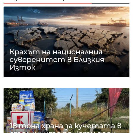
Крахът на националния
суверенитет в Близкия
Изток
18 тона храна за кучетата в