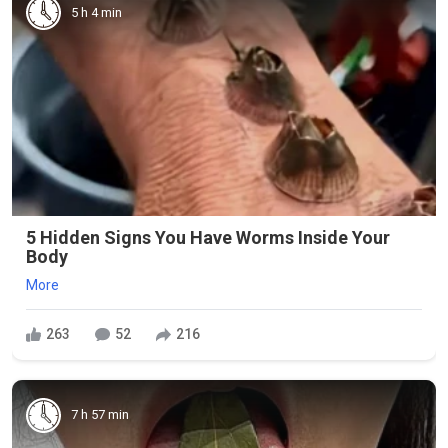
5 h 4 min
5 Hidden Signs You Have Worms Inside Your
Body
More
263
52
216
7 h 57 min