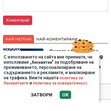
НАЙ-ЧЕТЕНИ
НАЙ-КОМЕНТИРАНИ
Смарт оферти с до
90% отстъпка за над
С използването на сайта вие приемате, че
150 устройства от
използваме „
" за подобряване на
бисквитки
Vivacom през август
преживяването, персонализиране на
съдържанието и рекламите, и анализиране
на трафика. Вижте нашата
политика за
и
.
бисквитките
политика за поверителност
ЗАТВОРИ
OK
Подводни кадри от
Корфу разкриха
тревожна картина