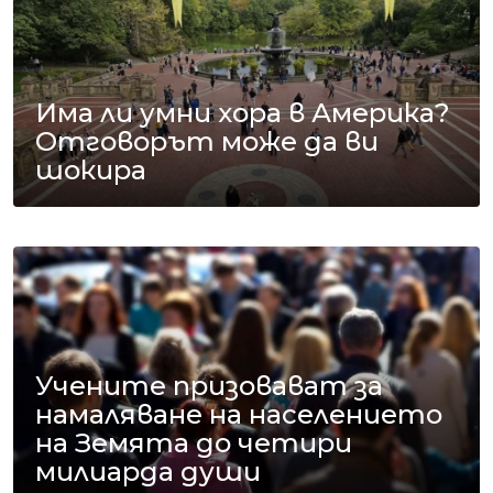
Има ли умни хора в Америка?
Отговорът може да ви
шокира
Учените призовават за
намаляване на населението
на Земята до четири
милиарда души