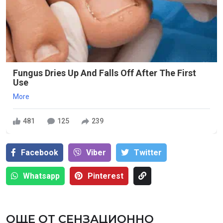
Fungus Dries Up And Falls Off After The First
Use
More
481
125
239
Facebook
Viber
Тwitter
Whatsapp
Pinterest
ОЩЕ ОТ СЕНЗАЦИОННО