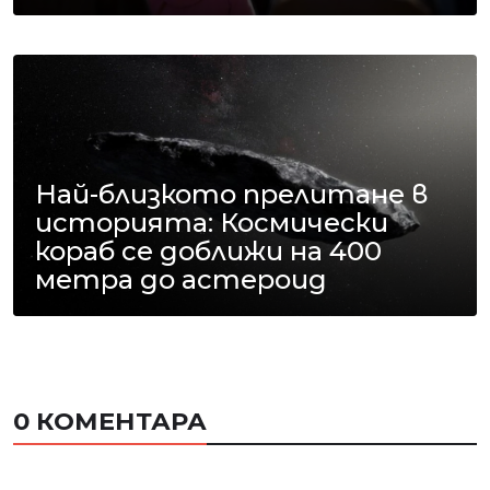
Най-близкото прелитане в
историята: Космически
кораб се доближи на 400
метра до астероид
0 КОМЕНТАРА