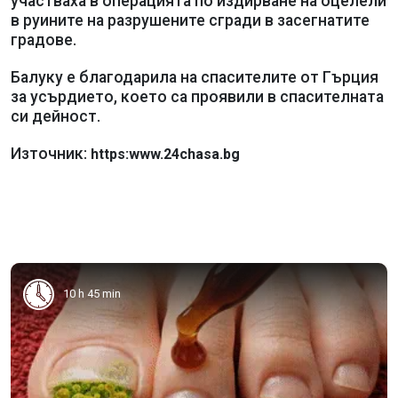
участваха в операцията по издирване на оцелели
в руините на разрушените сгради в засегнатите
градове.
Балуку е благодарила на спасителите от Гърция
за усърдието, което са проявили в спасителната
си дейност.
Източник:
https:www.24chasa.bg
10 h 45 min