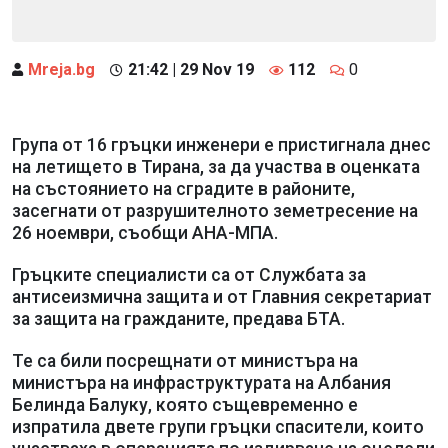
Mreja.bg
21:42 | 29 Nov 19
112
0
Група от 16 гръцки инженери е пристигнала днес
на летището в Тирана, за да участва в оценката
на състоянието на сградите в районите,
засегнати от разрушителното земетресение на
26 ноември, съобщи АНА-МПА.
Гръцките специалисти са от Службата за
антисеизмична защита и от Главния секретариат
за защита на гражданите, предава БТА.
Те са били посрещнати от министъра на
министъра на инфраструктурата на Албания
Белинда Балуку, която същевременно е
изпратила двете групи гръцки спасители, които