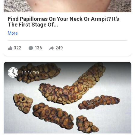
Find Papillomas On Your Neck Or Armpit? It's
The First Stage Of...
More
322
136
249
1 h 47 min