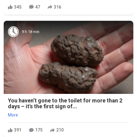
345
47
316
9 h 18 min
You haven’t gone to the toilet for more than 2
days – it's the first sign of...
More
391
175
210