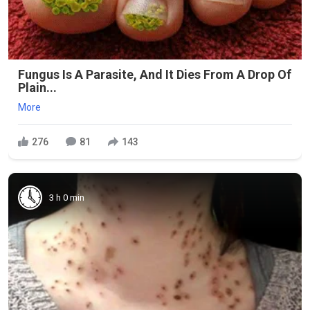
Fungus Is A Parasite, And It Dies From A Drop Of
Plain...
More
276
81
143
3 h 0 min