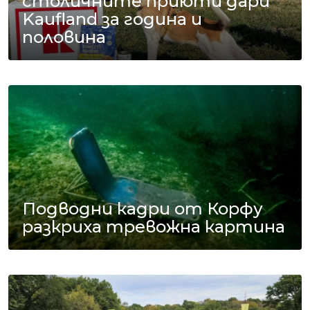
столичните приюти дари
Kaufland за година и
половина
Подводни кадри от Корфу
разкриха тревожна картина