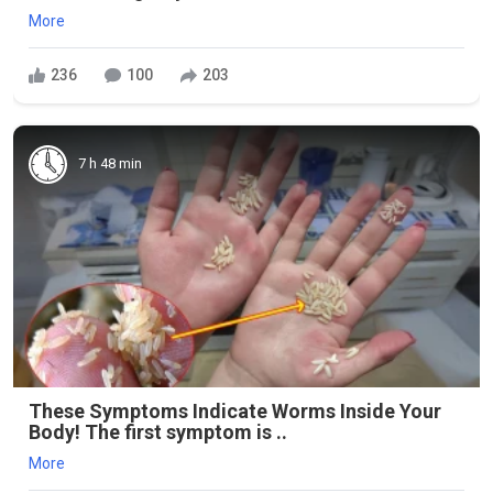
More
236
100
203
7 h 48 min
These Symptoms Indicate Worms Inside Your
Body! The first symptom is ..
More