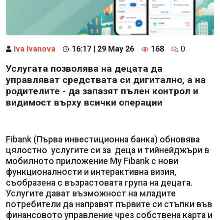
Iva Ivanova
16:17 | 29 May 26
168
0
Услугата позволява на децата да
управляват средствата си дигитално, а на
родителите - да запазят пълен контрол и
видимост върху всички операции
Fibank (Първа инвестиционна банка) обновява
цялостно услугите си за деца и тийнейджъри в
мобилното приложение My Fibank с нови
функционалности и интерактивна визия,
съобразена с възрастовата група на децата.
Услугите дават възможност на младите
потребители да направят първите си стъпки във
финансовото управление чрез собствена карта и