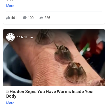
More
461
100
226
11 h 48 min
5 Hidden Signs You Have Worms Inside Your
Body
More