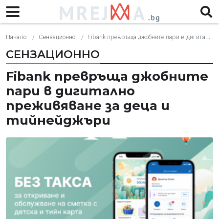
Начало
Сензационно
Fibank превръща джобните пари в дигитално преживяване за деца и тийнейджъри
СЕНЗАЦИОННО
Fibank превръща джобните
пари в дигитално
преживяване за деца и
тийнейджъри