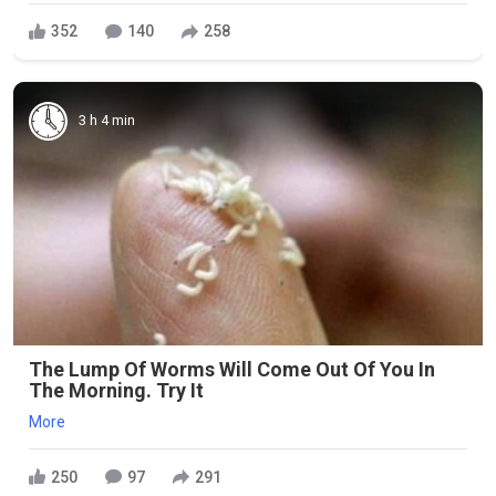
352
140
258
3 h 4 min
The Lump Of Worms Will Come Out Of You In
The Morning. Try It
More
250
97
291