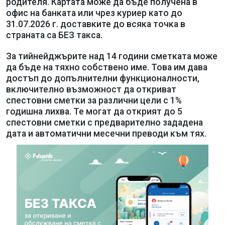
родителя. Картата може да бъде получена в
офис на банката или чрез куриер като до
31.07.2026 г. доставките до всяка точка в
страната са БЕЗ такса.
За тийнейджърите над 14 години сметката може
да бъде на тяхно собствено име. Това им дава
достъп до допълнителни функционалности,
включително възможност да откриват
спестовни сметки за различни цели с 1%
годишна лихва. Те могат да открият до 5
спестовни сметки с предварително зададена
дата и автоматични месечни преводи към тях.