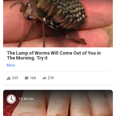
The Lump of Worms Will Come Out of You in
The Morning. Try it
More
355
166
276
7 h 45 min