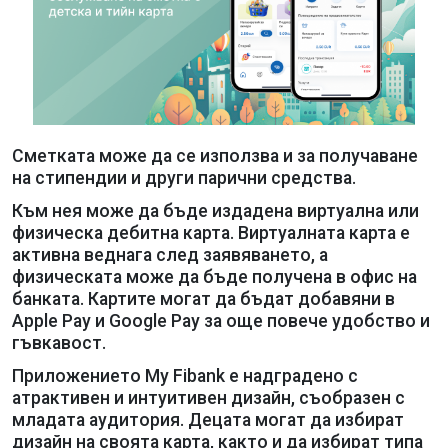
Сметката може да се използва и за получаване
на стипендии и други парични средства.
Към нея може да бъде издадена виртуална или
физическа дебитна карта. Виртуалната карта е
активна веднага след заявяването, а
физическата може да бъде получена в офис на
банката. Картите могат да бъдат добавяни в
Apple Pay и Google Pay за още повече удобство и
гъвкавост.
Приложението My Fibank е надградено с
атрактивен и интуитивен дизайн, съобразен с
младата аудитория. Децата могат да избират
дизайн на своята карта, както и да избират типа