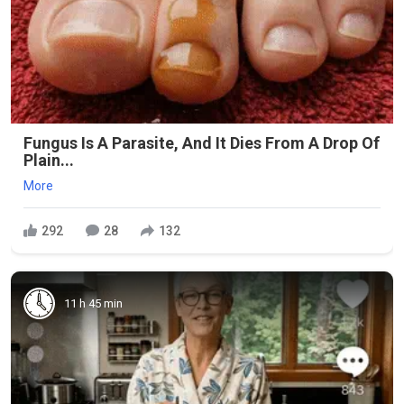
Fungus Is A Parasite, And It Dies From A Drop Of
Plain...
More
292
28
132
11 h 45 min