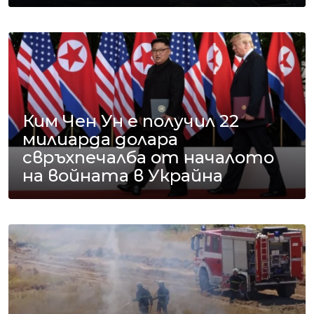
Ким Чен Ун е получил 22
милиарда долара
свръхпечалба от началото
на войната в Украйна