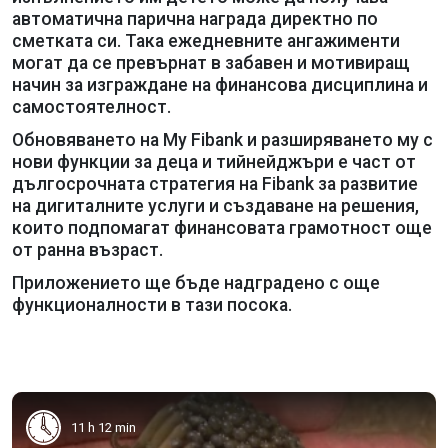
автоматична парична награда директно по
сметката си. Така ежедневните ангажименти
могат да се превърнат в забавен и мотивиращ
начин за изграждане на финансова дисциплина и
самостоятелност.
Обновяването на My Fibank и разширяването му с
нови функции за деца и тийнейджъри е част от
дългосрочната стратегия на Fibank за развитие
на дигиталните услуги и създаване на решения,
които подпомагат финансовата грамотност още
от ранна възраст.
Приложението ще бъде надградено с още
функционалности в тази посока.
11 h 12 min