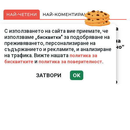
НАЙ-ЧЕТЕНИ
НАЙ-КОМЕНТИРАНИ
Отстраняването на
С използването на сайта вие приемате, че
шефката на
използваме „
" за подобряване на
бисквитки
кадастъра във Варна
преживяването, персонализиране на
по случая "Баба Алино"
съдържанието и рекламите, и анализиране
остава в сила
на трафика. Вижте нашата
политика за
и
.
бисквитките
политика за поверителност
ЗАТВОРИ
OK
Цени с над 10 на сто
отклонение от
„справедливата
стойност“ да
подлежат на
наблюдение