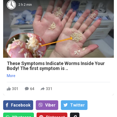
2 h 2 min
These Symptoms Indicate Worms Inside Your
Body! The first symptom is ..
More
301
64
331
Facebook
Viber
Тwitter