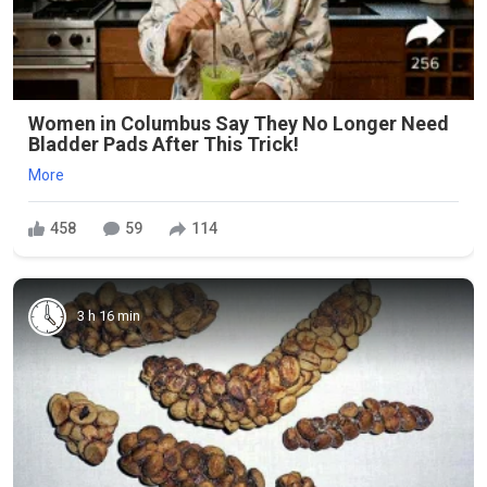
Women in Columbus Say They No Longer Need
Bladder Pads After This Trick!
More
458
59
114
3 h 16 min