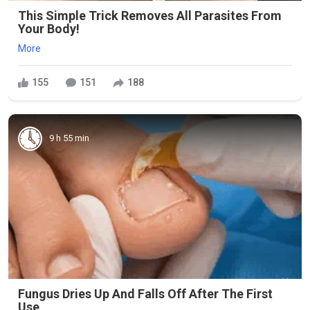
This Simple Trick Removes All Parasites From
Your Body!
More
155
151
188
9 h 55 min
Fungus Dries Up And Falls Off After The First
Use