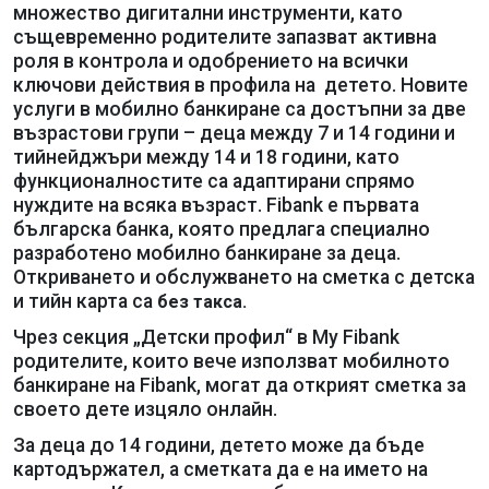
множество дигитални инструменти, като
същевременно родителите запазват активна
роля в контрола и одобрението на всички
ключови действия в профила на детето. Новите
услуги в мобилно банкиране са достъпни за две
възрастови групи – деца между 7 и 14 години и
тийнейджъри между 14 и 18 години, като
функционалностите са адаптирани спрямо
нуждите на всяка възраст. Fibank e първата
българска банка, която предлага специално
разработено мобилно банкиране за деца.
Откриването и обслужването на сметка
с детска
и тийн карта са
без такса.
Чрез секция „Детски профил“ в My Fibank
родителите, които вече използват мобилното
банкиране на Fibank, могат да открият сметка за
своето дете изцяло онлайн.
За деца до 14 години, детето може да бъде
картодържател, а сметката да е на името на