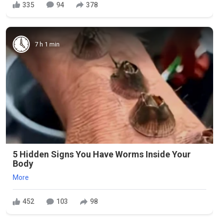
335
94
378
7 h 1 min
5 Hidden Signs You Have Worms Inside Your
Body
More
452
103
98