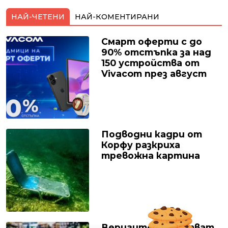
НАЙ-ЧЕТЕНИ
НАЙ-КОМЕНТИРАНИ
Смарт оферти с до
90% отстъпка за над
150 устройства от
Vivacom през август
Подводни кадри от
Корфу разкриха
тревожна картина
Веригите пробутват