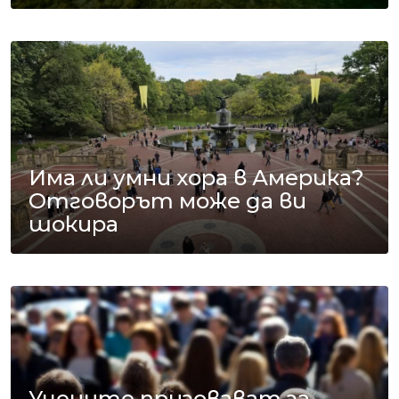
Има ли умни хора в Америка?
Отговорът може да ви
шокира
Учените призовават за