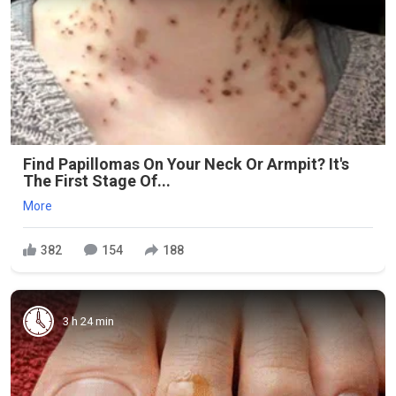
Find Papillomas On Your Neck Or Armpit? It's
The First Stage Of...
More
382
154
188
3 h 24 min