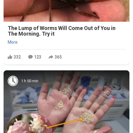
The Lump of Worms Will Come Out of You in
The Morning. Try it
More
332
123
365
1 h 50 min