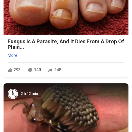
Fungus Is A Parasite, And It Dies From A Drop Of
Plain...
More
293
140
248
2 h 12 min