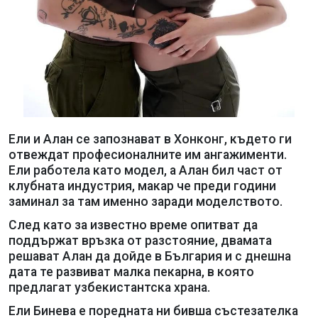
Ели и Алан се запознават в Хонконг, където ги
отвеждат професионалните им ангажименти.
Ели работела като модел, а Алан бил част от
клубната индустрия, макар че преди години
заминал за там именно заради моделството.
След като за известно време опитват да
поддържат връзка от разстояние, двамата
решават Алан да дойде в България и с днешна
дата те развиват малка пекарна, в която
предлагат узбекистантска храна.
Ели Бинева е поредната ни бивша състезателка