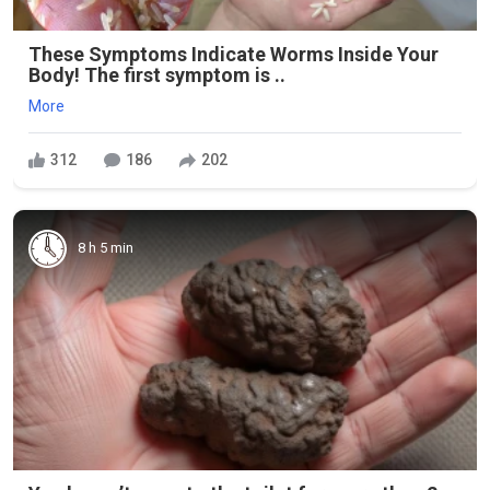
These Symptoms Indicate Worms Inside Your
Body! The first symptom is ..
More
312
186
202
8 h 5 min