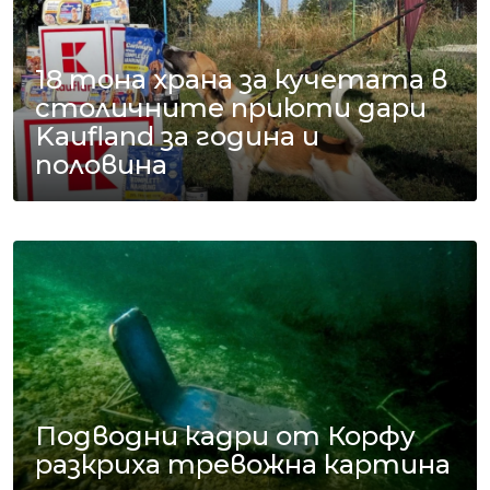
18 тона храна за кучетата в
столичните приюти дари
Kaufland за година и
половина
Подводни кадри от Корфу
разкриха тревожна картина