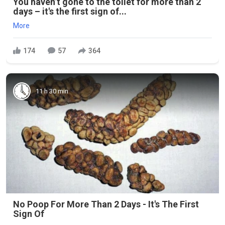
You haven’t gone to the toilet for more than 2
days – it's the first sign of...
More
174
57
364
11 h 30 min
No Poop For More Than 2 Days - It's The First
Sign Of