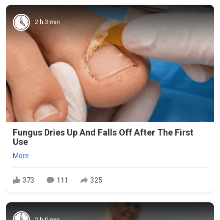
2 h 3 min
Fungus Dries Up And Falls Off After The First
Use
More
373
111
325
2 h 0 min