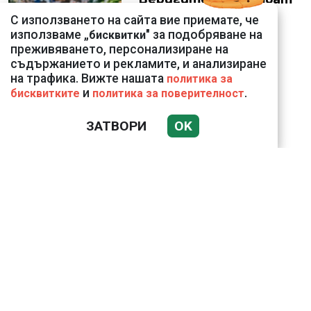
вносни продукти за
С използването на сайта вие приемате, че
български
използваме „
" за подобряване на
бисквитки
преживяването, персонализиране на
съдържанието и рекламите, и анализиране
на трафика. Вижте нашата
политика за
и
.
бисквитките
политика за поверителност
ЗАТВОРИ
OK
Bloomberg: Иран
направи неочаквана
крачка към Европа по
въпроса за Ормузкия
проток