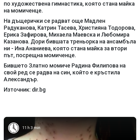
по художествена гимнастика, която стана майка
на момиченце.
На дъщерички се радват още Мадлен
Радуканова, Катрин Тасева, Християна Тодорова,
Ерика Зафирова, Михаела Маевска и Любомира
Казанова. Дори бившата треньорка на ансамбъла
ни - Ина Ананиева, която стана майка за втори
път, посрещна момиченце.
Бившето Златно момиче Радина Филипова на
свой ред се радва на син, който е кръстила
Александър.
Източник: dir.bg
11 h 3 min