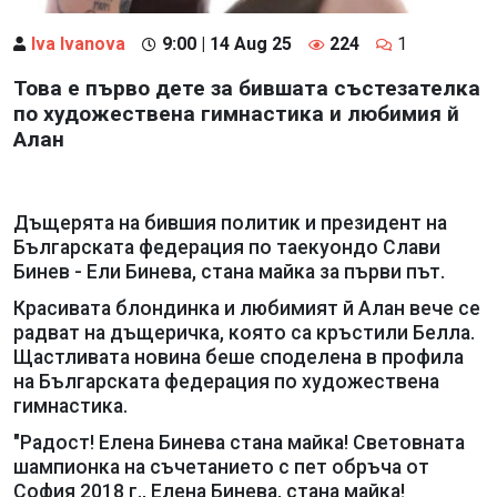
Iva Ivanova
9:00 | 14 Aug 25
224
1
Това е първо дете за бившата състезателка
по художествена гимнастика и любимия й
Алан
Дъщерята на бившия политик и президент на
Българската федерация по таекуондо Слави
Бинев - Ели Бинева, стана майка за първи път.
Красивата блондинка и любимият й Алан вече се
радват на дъщеричка, която са кръстили Белла.
Щастливата новина беше споделена в профила
на Българската федерация по художествена
гимнастика.
"Радост! Елена Бинева стана майка! Световната
шампионка на съчетанието с пет обръча от
София 2018 г., Елена Бинева, стана майка!