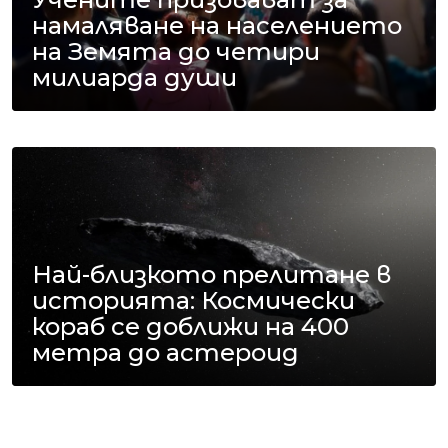
намаляване на населението
на Земята до четири
милиарда души
Най-близкото прелитане в
историята: Космически
кораб се доближи на 400
метра до астероид