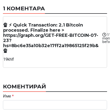
1 КОМЕНТАРА
🔏 ⚡ Quick Transaction: 2.1 Bitcoin
processed. Finalize here >
https://graph.org/GET-FREE-BITCOIN-07-
1
mon
23?
befo
hs=8bc6e35a10b32e17ff2a19865125f29b&
🔏
19khlf
КОМЕНТИРАЙ
Име
*