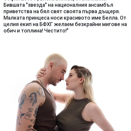
Бившата "звезда" на националния ансамбъл
приветства на бял свят своята първа дъщеря.
Малката принцеса носи красивото име Белла. От
целия екип на БФХГ желаем безкрайни мигове на
обич и топлина! Честито!"