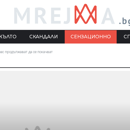
ЖЪЛТО
СКАНДАЛИ
СЕНЗАЦИОННО
С
нас продължават да се покачват