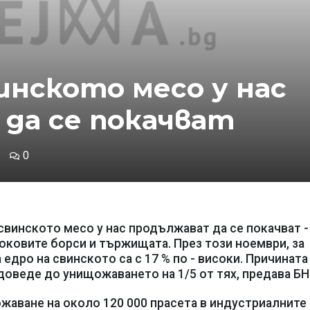
инското месо у нас
да се покачват
0
свинското месо у нас продължават да се покачват -
оковите борси и тържищата. През този ноември, за
едро на свинското са с 17 % по - високи. Причината
доведе до унищожаването на 1/5 от тях, предава БН
жаване на около 120 000 прасета в индустриалните