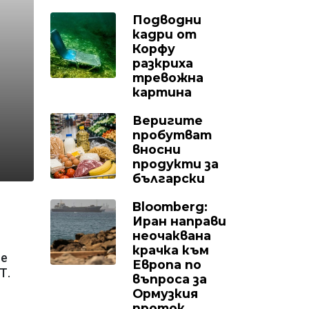
Подводни
кадри от
Корфу
разкриха
тревожна
картина
Веригите
пробутват
вносни
продукти за
български
Bloomberg:
Иран направи
неочаквана
крачка към
 е
Европа по
Т.
въпроса за
Ормузкия
проток