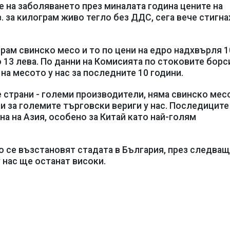
е на заболяването през миналата година цените на
в. за килограм живо тегло без ДДС, сега вече стигна
грам свинско месо и то по цени на едро надхвърля 1
о 13 лева. По данни на Комисията по стоковите борс
на месото у нас за последните 10 години.
е страни - големи производители, няма свинско мес
ки за големите търговски вериги у нас. Последиците
на на Азия, особено за Китай като най-голям
о се възстановят стадата в България, през следва
 нас ще останат високи.