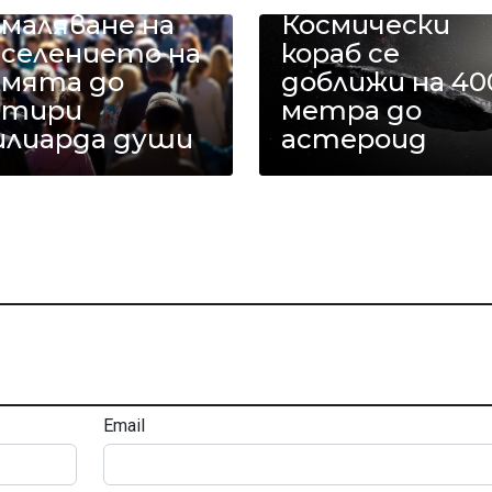
маляване на
Космически
аселението на
кораб се
емята до
доближи на 40
етири
метра до
илиарда души
астероид
Email