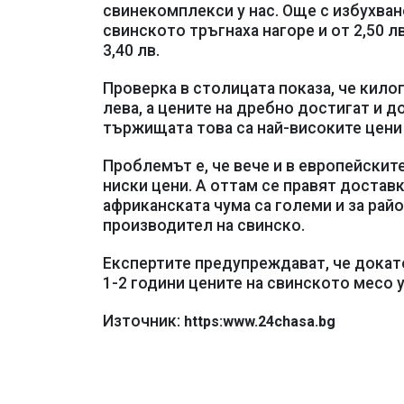
свинекомплекси у нас. Още с избухван
свинското тръгнаха нагоре и от 2,50 л
3,40 лв.
Проверка в столицата показа, че кило
лева, а цените на дребно достигат и д
тържищата това са най-високите цени 
Проблемът е, че вече и в европейскит
ниски цени. А оттам се правят достав
африканската чума са големи и за райо
производител на свинско.
Експертите предупреждават, че докат
1-2 години цените на свинското месо у
Източник:
https:www.24chasa.bg