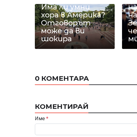
Има ли умни
на
хора в Америка?
н
Отговорът
З
може да ви
ч
шокира
м
0 КОМЕНТАРА
КОМЕНТИРАЙ
Име
*