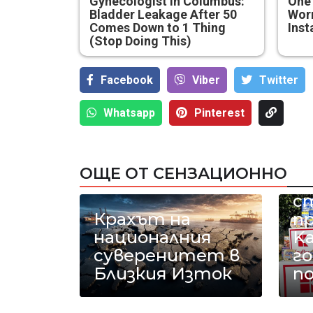
Gynecologist in Columbus:
One
Bladder Leakage After 50
Worm
Comes Down to 1 Thing
Inst
(Stop Doing This)
Facebook
Viber
Тwitter
Whatsapp
Pinterest
18
ОЩЕ ОТ СЕНЗАЦИОННО
к
с
Крахът на
п
националния
Ka
суверенитет в
го
Близкия Изток
п
У
п