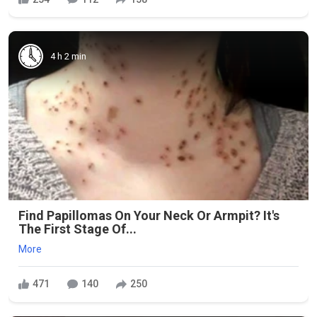
4 h 2 min
Find Papillomas On Your Neck Or Armpit? It's
The First Stage Of...
More
471
140
250