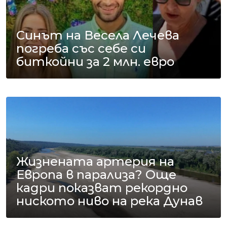
Синът на Весела Лечева
погреба със себе си
биткойни за 2 млн. евро
Жизнената артерия на
Европа в парализа? Още
кадри показват рекордно
ниското ниво на река Дунав