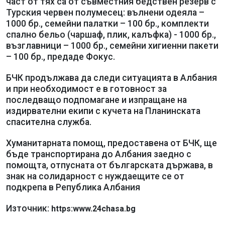
част от тях са от съвместния бедствен резерв с
Турския червен полумесец: вълнени одеяла –
1000 бр., семейни палатки – 100 бр., комплекти
спално бельо (чаршаф, плик, калъфка) - 1000 бр.,
възглавници – 1000 бр., семейни хигиенни пакети
– 100 бр., предаде Фокус.
БЧК продължава да следи ситуацията в Албания
и при необходимост е в готовност за
последващо подпомагане и изпращане на
издирвателни екипи с кучета на Планинската
спасителна служба.
Хуманитарната помощ, предоставена от БЧК, ще
бъде транспортирана до Албания заедно с
помощта, отпусната от българската държава, в
знак на солидарност с нуждаещите се от
подкрепа в Република Албания
Източник:
https:www.24chasa.bg