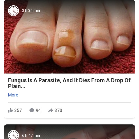
3 h 34 min
Fungus Is A Parasite, And It Dies From A Drop Of
Plain...
More
357
94
370
6 h 47 min