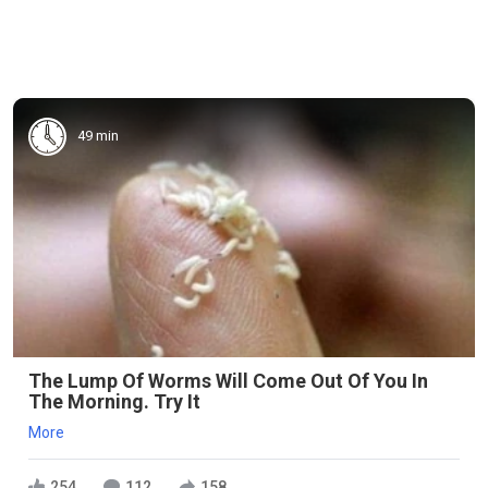
49 min
The Lump Of Worms Will Come Out Of You In
The Morning. Try It
More
254
112
158