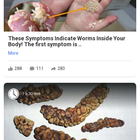
These Symptoms Indicate Worms Inside Your
Body! The first symptom is ..
More
288
111
283
7 h 30 min