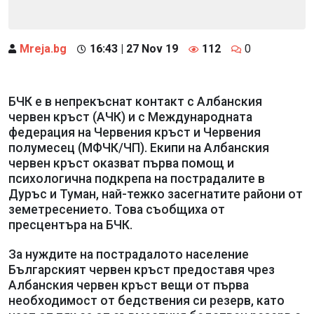
Mreja.bg
16:43 | 27 Nov 19
112
0
БЧК е в непрекъснат контакт с Албанския
червен кръст (АЧК) и с Международната
федерация на Червения кръст и Червения
полумесец (МФЧК/ЧП). Екипи на Албанския
червен кръст оказват първа помощ и
психологична подкрепа на пострадалите в
Дуръс и Туман, най-тежко засегнатите райони от
земетресението. Това съобщиха от
пресцентъра на БЧК.
За нуждите на пострадалото население
Българският червен кръст предоставя чрез
Албанския червен кръст вещи от първа
необходимост от бедствения си резерв, като