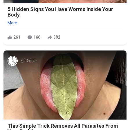
5 Hidden Signs You Have Worms Inside Your
Body
More
261
166
392
4 h 5 min
This Simple Trick Removes All Parasites From