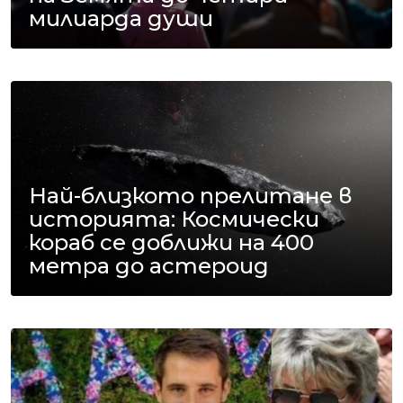
милиарда души
Най-близкото прелитане в
историята: Космически
кораб се доближи на 400
метра до астероид