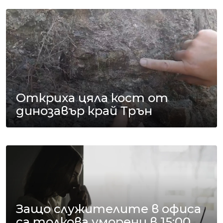
Откриха цяла кост от
динозавър край Трън
Защо служителите в офиса
са толкова уморени в 15:00