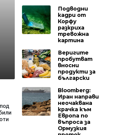
Подводни
кадри от
Корфу
разкриха
тревожна
картина
Веригите
пробутват
вносни
продукти за
български
Bloomberg:
Иран направи
неочаквана
 под
крачка към
 били
Европа по
боти
въпроса за
Ормузкия
проток