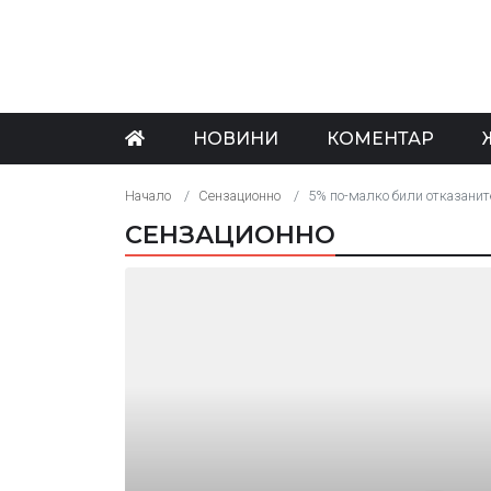
НОВИНИ
КОМЕНТАР
Начало
Сензационно
5% по-малко били отказанит
СЕНЗАЦИОННО