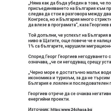
„Няма как да бъда убеден в това, че 
присъединяването на България към пр
следва да стои в разговора между два
Конгреса, но и България много стрикт
да влезе в програмата“, каза Георгиев
Той допълни, че успехът на България 
ниво в Щатите, още повече че е налиц
1% са българите, нарушили миграцион
Според Георг Георгиев негодуването с
означава, „че си негодуващ срещу уст
„Черно море е достатъчно малък воден
икономика и туризъм, за да не търсим
България е лоялен и последователен 
Георгиев отрече да се очаква негатив
енергийни проекти.
Източник:
https:www.24chasa.bg