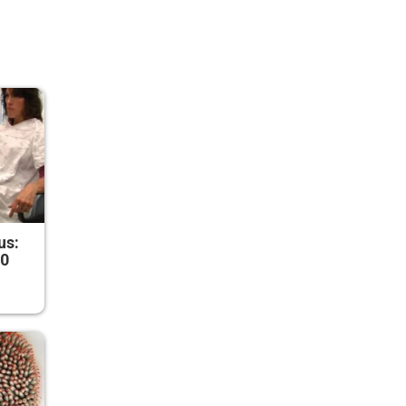
us:
50