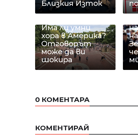
Близкия Изток
п
У
п
Има ли умни
на
хора в Америка?
н
Отговорът
З
може да ви
ч
шокира
м
0 КОМЕНТАРА
КОМЕНТИРАЙ