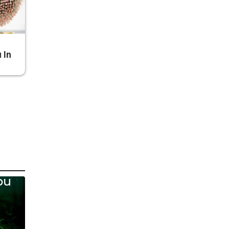
 In
ри