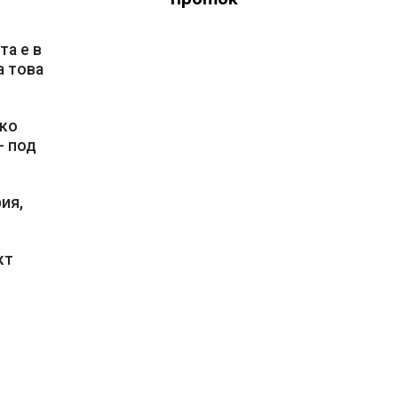
та е в
а това
око
- под
ия,
кт