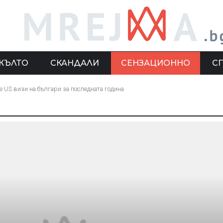
ЖЪЛТО
СКАНДАЛИ
СЕНЗАЦИОННО
С
е US визи на българи за последната година