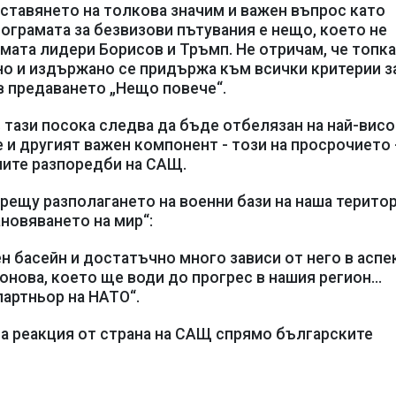
поставянето на толкова значим и важен въпрос като
ограмата за безвизови пътувания е нещо, което не
мата лидери Борисов и Тръмп. Не отричам, че топка
но и издържано се придържа към всички критерии з
 в предаването „Нещо повече“.
в тази посока следва да бъде отбелязан на най-вис
е и другият важен компонент - този на просрочието 
ните разпоредби на САЩ.
рещу разполагането на военни бази на наша територ
ановяването на мир“:
 басейн и достатъчно много зависи от него в аспе
 онова, което ще води до прогрес в нашия регион…
партньор на НАТО“.
на реакция от страна на САЩ спрямо българските