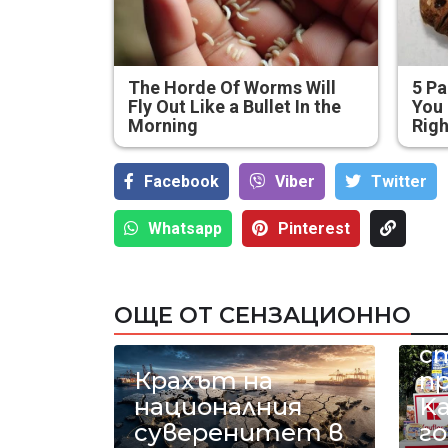
The Horde Of Worms Will
5 Pa
Fly Out Like a Bullet In the
You 
Morning
Rig
Facebook
Viber
Тwitter
Whatsapp
Pinterest
18
ОЩЕ ОТ СЕНЗАЦИОННО
к
с
Крахът на
п
националния
Ka
суверенитет в
го