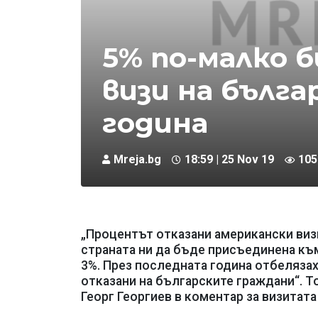
5% по-малко 
визи на бълга
година
Mreja.bg
18:59 | 25 Nov 19
105
„Процентът отказани американски визи
страната ни да бъде присъединена към
3%. През последната година отбелязах
отказани на българските граждани“. Т
Георг Георгиев в коментар за визитат