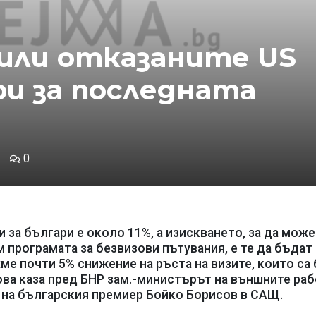
били отказаните US
ри за последната
0
 за българи е около 11%, а изискването, за да може
 програмата за безвизови пътувания, е те да бъдат
ме почти 5% снижение на ръста на визите, които са
ова каза пред БНР зам.-министърът на външните ра
а на българския премиер Бойко Борисов в САЩ.