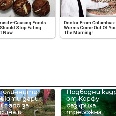
rasite-Causing Foods
Doctor From Columbus:
Should Stop Eating
Worms Come Out Of You
ht Now
The Morning!
 тона храна за
учетата в
толичните
Подводни кад
риюти дари
от Корфу
ufland за
разкриха
дина и
тревожна