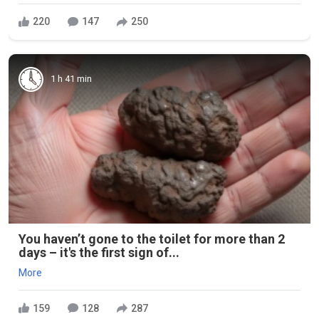
220
147
250
1 h 41 min
You haven’t gone to the toilet for more than 2
days – it's the first sign of...
More
159
128
287