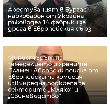
Арестуваният в Бургас
наркобарон от Украйна
ръководел 14 фабрики за
дрога в Европейския съюз
Министърът на
земеделието и храните
Пламен Абровски поиска от
Европейската комисия
извънредна подкрепа за
секторите „Мляко“ и
„Свиневъдство“