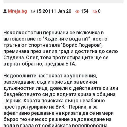
Mreja.bg
15:20 | 11 Jan 20
154
0
Няколкостотин перничани се включиха в
автошествието "Къде ни е водата?", което
тръгна от спортна зала "Борис Гюдеров",
преминава през целия град и достигна до село
Студена. След това протестиращите ще се
върнат обратно, предава БТА.
Недоволните настояват за уволнения,
разследване, съд и присъди за всички
длъжностни лица, довели с действията си или
бездействието си до водната криза в община
Перник. Хората поискаха също незабавно
преструктуриране на ВиК - Перник, а за
ефективно решаване на кризата да се намери
бързо техническо решение за довеждане на
вода в града от софийската водопроводна