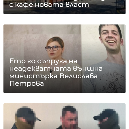
с кафе новата власт
Ето го съпруга на
неадекватната външна
министърка Велислава
Петрова