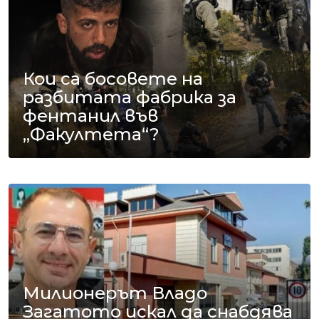
Кои са босовете на
разбитата фабрика за
фентанил във
„Факултета“?
Милионерът Владо
Загатото искал да снабдява