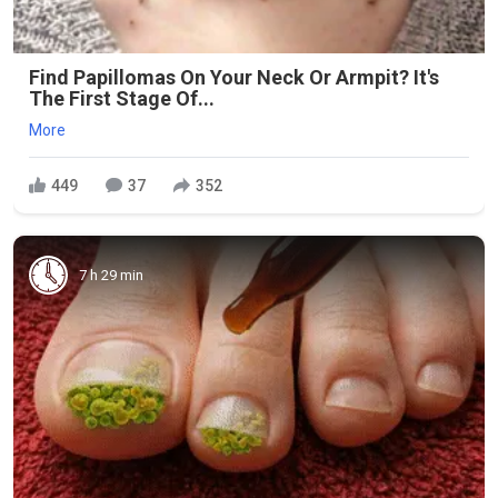
Find Papillomas On Your Neck Or Armpit? It's
The First Stage Of...
More
449
37
352
7 h 29 min