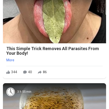
This Simple Trick Removes All Parasites From
Your Body!
More
344
40
86
3 h 55 min