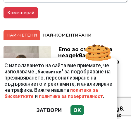
НАЙ-ЧЕТЕНИ
НАЙ-КОМЕНТИРАНИ
Ето го съпруга на
неадекватната
външна министърка
С използването на сайта вие приемате, че
Велислава Петрова
използваме „
" за подобряване на
бисквитки
преживяването, персонализиране на
съдържанието и рекламите, и анализиране
на трафика. Вижте нашата
политика за
и
.
бисквитките
политика за поверителност
Николай Попов за
фалшивия пиар на адв.
ЗАТВОРИ
OK
Димитър Марковски:
ТОЗИ ЧОВЕК Е
УНИКАЛЕН РОБИН ХУД