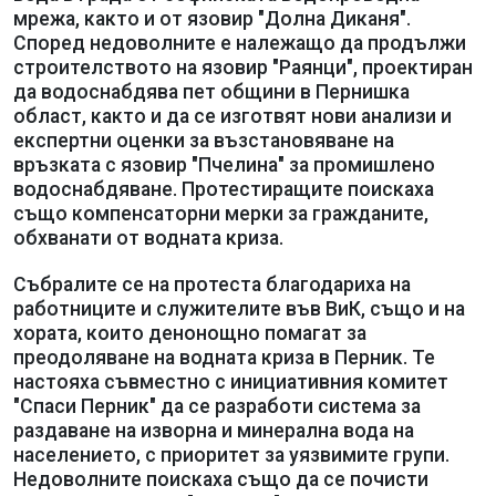
мрежа, както и от язовир "Долна Диканя".
Според недоволните е належащо да продължи
строителството на язовир "Раянци", проектиран
да водоснабдява пет общини в Пернишка
област, както и да се изготвят нови анализи и
експертни оценки за възстановяване на
връзката с язовир "Пчелина" за промишлено
водоснабдяване. Протестиращите поискаха
също компенсаторни мерки за гражданите,
обхванати от водната криза.
Събралите се на протеста благодариха на
работниците и служителите във ВиК, също и на
хората, които денонощно помагат за
преодоляване на водната криза в Перник. Те
настояха съвместно с инициативния комитет
"Спаси Перник" да се разработи система за
раздаване на изворна и минерална вода на
населението, с приоритет за уязвимите групи.
Недоволните поискаха също да се почисти