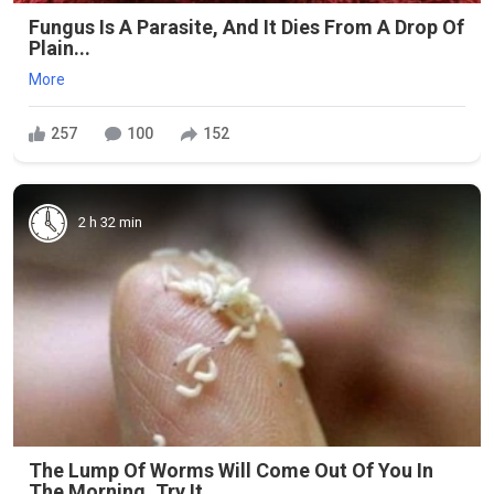
Fungus Is A Parasite, And It Dies From A Drop Of
Plain...
More
257
100
152
2 h 32 min
The Lump Of Worms Will Come Out Of You In
The Morning. Try It