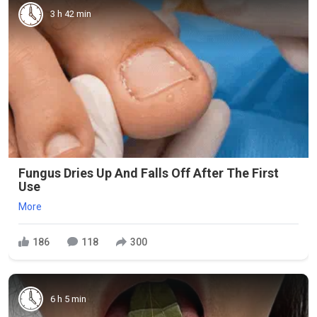
3 h 42 min
Fungus Dries Up And Falls Off After The First
Use
More
186
118
300
6 h 5 min