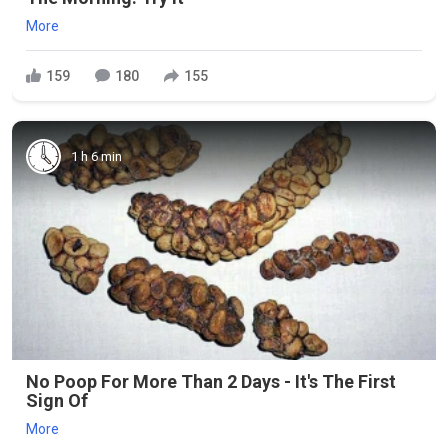
More
159
180
155
1 h 6 min
No Poop For More Than 2 Days - It's The First
Sign Of
More