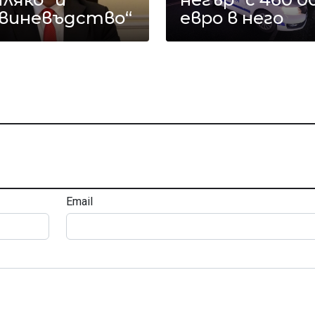
Свиневъдство“
евро в него
Email