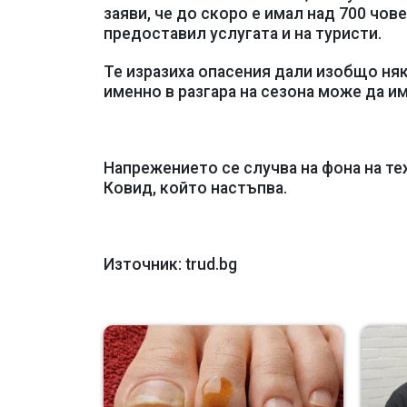
заяви, че до скоро е имал над 700 чов
предоставил услугата и на туристи.
Те изразиха опасения дали изобщо няк
именно в разгара на сезона може да и
Напрежението се случва на фона на теж
Ковид, който настъпва.
Източник: trud.bg