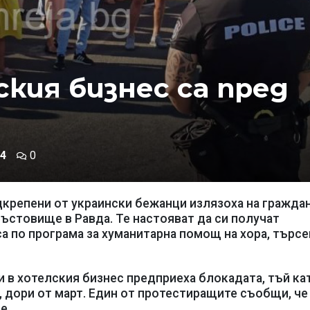
кия бизнес са пред
4
0
крепени от украински бежанци излязоха на гражда
ъстовище в Равда. Те настояват да си получат
а по програма за хуманитарна помощ на хора, търс
 в хотелския бизнес предприеха блокадата, тъй ка
, дори от март. Един от протестиращите съобщи, че
е.