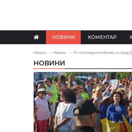
НОВИНИ
КОМЕНТАР
Начало
Новини
От хотелиерския бизнес са пред б
НОВИНИ