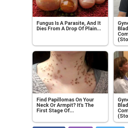
Fungus Is A Parasite, And It
Gyne
Dies From A Drop Of Plain...
Blad
Com
(Sto
Find Papillomas On Your
Gyne
Neck Or Armpit? It's The
Blad
First Stage Of...
Com
(Sto