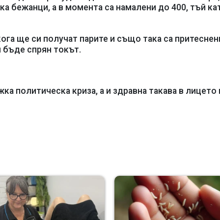
ека бежанци, а в момента са намалени до 400, тъй ка
ога ще си получат парите и също така са притеснени
м бъде спрян токът.
ка политическа криза, а и здравна такава в лицето 