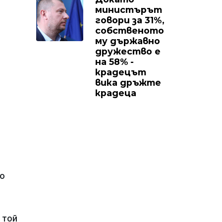
министърът
говори за 31%,
собственото
му държавно
дружество е
на 58% -
крадецът
вика дръжте
крадеца
то
 той