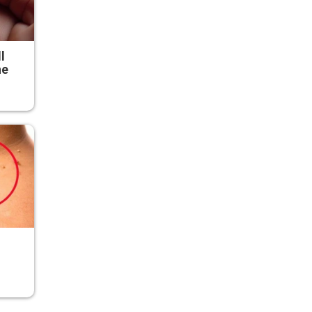
l
he
r