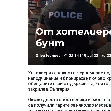
От хотелиерс
бунт
Iva Ivanova
22:14 | 19 Jul 22
22
Хотелиери от южното Черноморие под
неподчинение и блокираха ключово кр
обещаните пари от държавата, които с
закрила в България.
Около двеста собственици и работещи
са получили парите за няколко месеца
да взима над половин милион лева веч