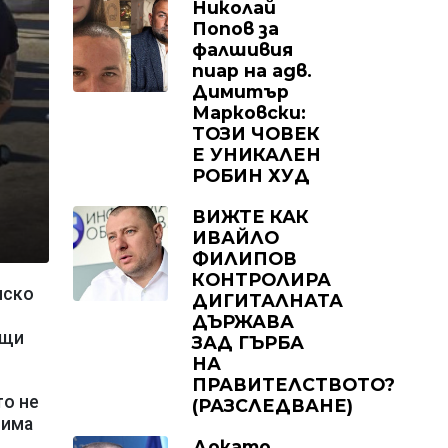
Николай
Попов за
фалшивия
пиар на адв.
Димитър
Марковски:
ТОЗИ ЧОВЕК
Е УНИКАЛЕН
РОБИН ХУД
ВИЖТЕ КАК
ИВАЙЛО
ФИЛИПОВ
КОНТРОЛИРА
нско
ДИГИТАЛНАТА
ДЪРЖАВА
ещи
ЗАД ГЪРБА
НА
ПРАВИТЕЛСТВОТО?
то не
(РАЗСЛЕДВАНЕ)
 има
Докато