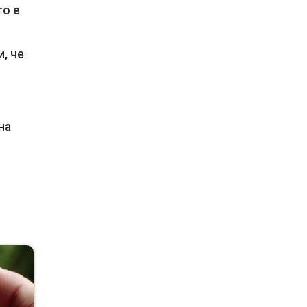
то е
, че
на