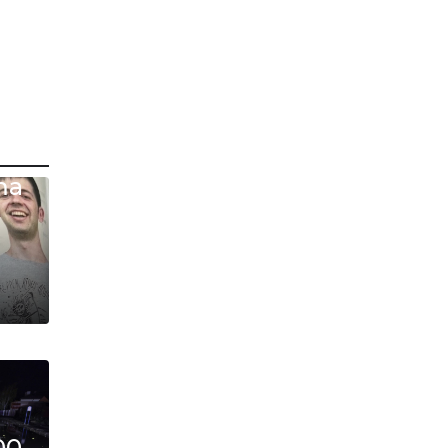
а
та
00