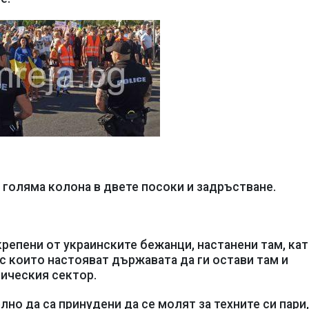
 голяма колона в двете посоки и задръстване.
репени от украинските бежанци, настанени там, ка
с които настояват държавата да ги остави там и
тическия сектор.
лно да са принудени да се молят за техните си пари,