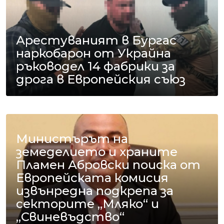
Арестуваният в Бургас
наркобарон от Украйна
ръководел 14 фабрики за
дрога в Европейския съюз
Министърът на
земеделието и храните
Пламен Абровски поиска от
Европейската комисия
извънредна подкрепа за
секторите „Мляко“ и
„Свиневъдство“