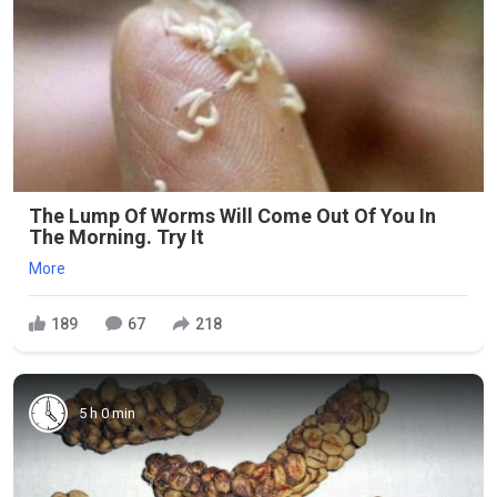
The Lump Of Worms Will Come Out Of You In
The Morning. Try It
More
189
67
218
5 h 0 min