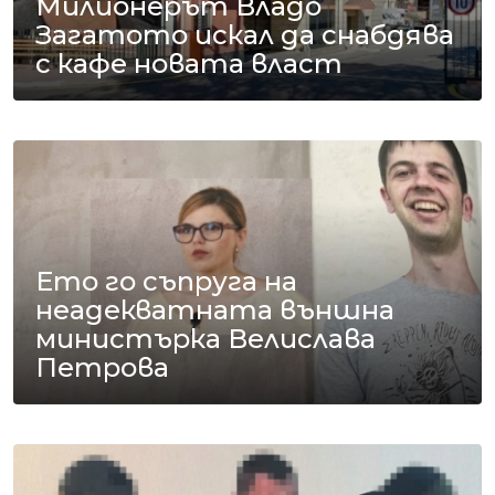
Милионерът Владо
Загатото искал да снабдява
с кафе новата власт
Ето го съпруга на
неадекватната външна
министърка Велислава
Петрова