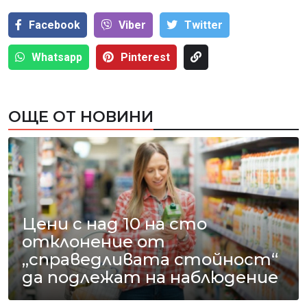
Facebook
Viber
Тwitter
Whatsapp
Pinterest
ОЩЕ ОТ НОВИНИ
Цени с над 10 на сто
отклонение от
„справедливата стойност“
да подлежат на наблюдение