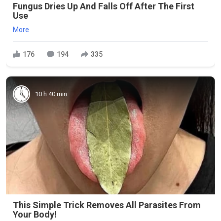
Fungus Dries Up And Falls Off After The First
Use
More
176
194
335
10 h 40 min
This Simple Trick Removes All Parasites From
Your Body!