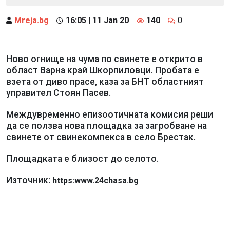
Mreja.bg
16:05 | 11 Jan 20
140
0
Ново огнище на чума по свинете е открито в
област Варна край Шкорпиловци. Пробата е
взета от диво прасе, каза за БНТ областният
управител Стоян Пасев.
Междувременно епизоотичната комисия реши
да се ползва нова площадка за загробване на
свинете от свинекомпекса в село Брестак.
Площадката е близост до селото.
Източник:
https:www.24chasa.bg