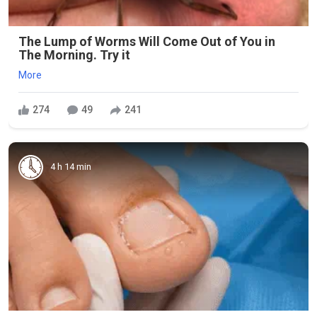
The Lump of Worms Will Come Out of You in
The Morning. Try it
More
274
49
241
4 h 14 min