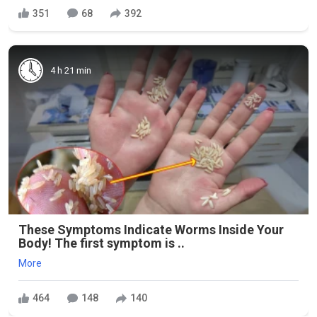
351
68
392
4 h 21 min
These Symptoms Indicate Worms Inside Your
Body! The first symptom is ..
More
464
148
140