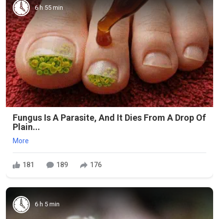
6 h 55 min
Fungus Is A Parasite, And It Dies From A Drop Of
Plain...
More
181
189
176
6 h 5 min