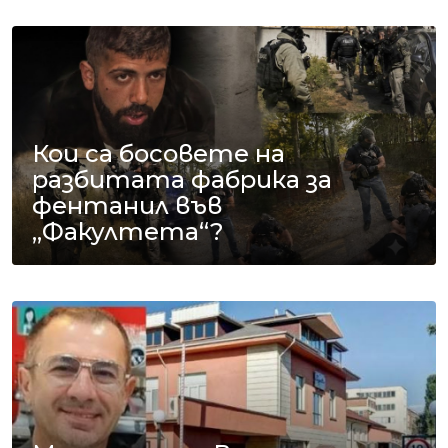
Кои са босовете на
разбитата фабрика за
фентанил във
„Факултета“?