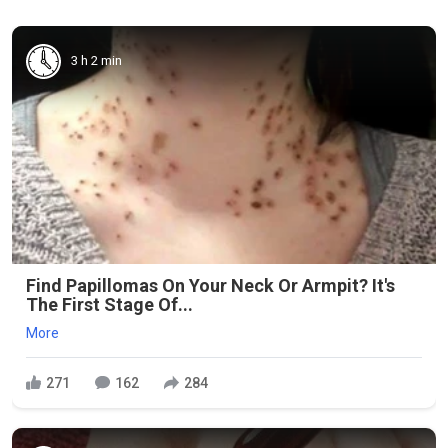
3 h 2 min
Find Papillomas On Your Neck Or Armpit? It's
The First Stage Of...
More
271
162
284