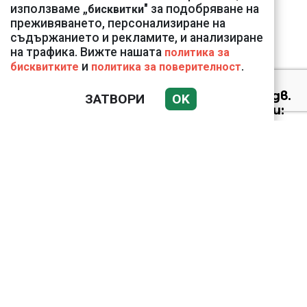
използваме „
" за подобряване на
бисквитки
преживяването, персонализиране на
съдържанието и рекламите, и анализиране
на трафика. Вижте нашата
политика за
и
.
бисквитките
политика за поверителност
Николай Попов за
фалшивия пиар на адв.
ЗАТВОРИ
OK
Димитър Марковски:
ТОЗИ ЧОВЕК Е
УНИКАЛЕН РОБИН ХУД
Докато министърът
говори за 31%,
собственото му
държавно дружество
е на 58% - крадецът
вика дръжте крадеца