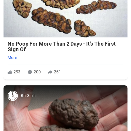
No Poop For More Than 2 Days - It's The First
Sign Of
More
293
200
251
8 h 0 min