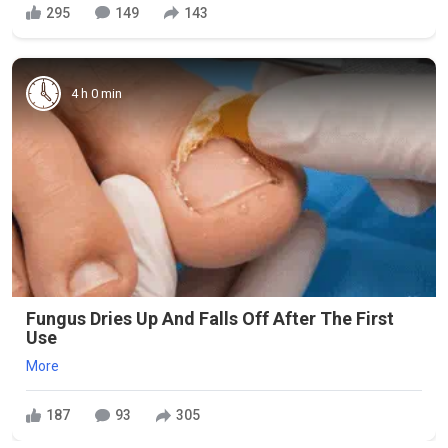
295
149
143
4 h 0 min
Fungus Dries Up And Falls Off After The First
Use
More
187
93
305