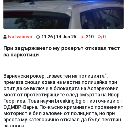
Iva Ivanova
11:26 | 14 Jun 25
210
0
При задържането му рокерът отказал тест
за наркотици
Варненски рокер, „известен на полицията“,
премаза снощи крака на местна полицайка при
опит да се включи в блокадата на Аспаруховия
мост от протестиращите след смъртта на Явор
Георгиев. Това научи breaking.bg от източници от
ОДМВР-Варна. По-късно криминално проявеният
моторист е бил заловен от полицията, но при
ареста му категорично отказал да бъде тестван
за дрога.