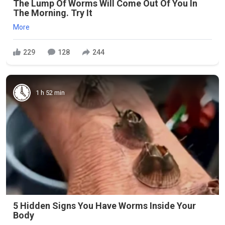
The Lump Of Worms Will Come Out Of You In
The Morning. Try It
More
229
128
244
1 h 52 min
5 Hidden Signs You Have Worms Inside Your
Body