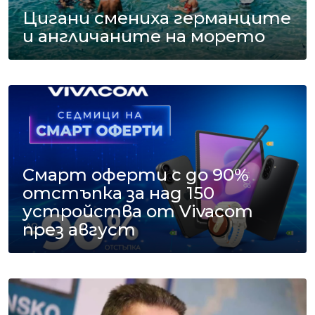
Цигани смениха германците
и англичаните на морето
Смарт оферти с до 90%
отстъпка за над 150
устройства от Vivacom
през август