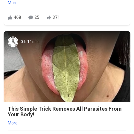
More
468
25
371
3 h 14 min
This Simple Trick Removes All Parasites From
Your Body!
More