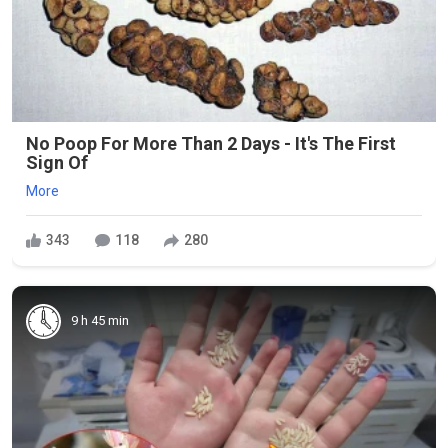
No Poop For More Than 2 Days - It's The First
Sign Of
More
343
118
280
9 h 45 min