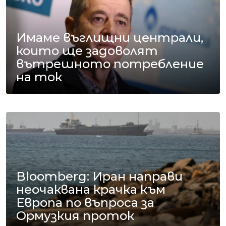
Имаме въглищни централи,
които ще задоволят
вътрешното потребление
на ток
Bloomberg: Иран направи
неочаквана крачка към
Европа по въпроса за
Ормузкия проток