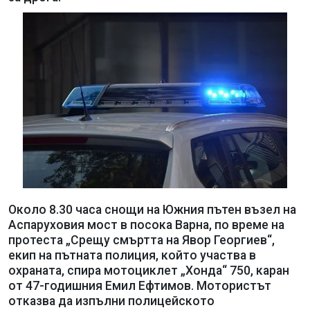
Около 8.30 часа снощи на Южния пътен възел на
Аспаруховия мост в посока Варна, по време на
протеста „Срещу смъртта на Явор Георгиев“,
екип на пътната полиция, който участва в
охраната, спира мотоциклет „Хонда“ 750, каран
от 47-годишния Емил Ефтимов. Мотористът
отказва да изпълни полицейското