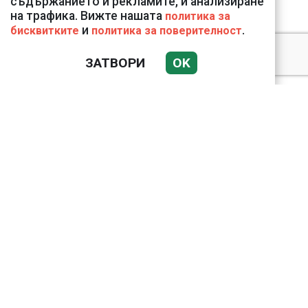
съдържанието и рекламите, и анализиране
на трафика. Вижте нашата
политика за
и
.
бисквитките
политика за поверителност
ЗАТВОРИ
OK
Подводни кадри от
Корфу разкриха
тревожна картина
Веригите пробутват
вносни продукти за
български