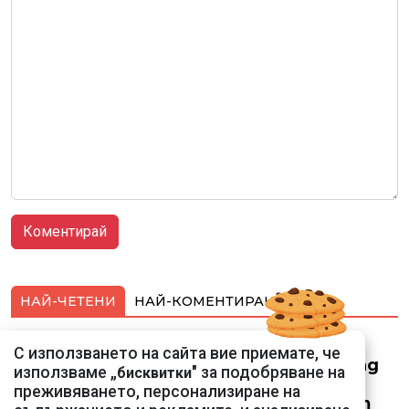
НАЙ-ЧЕТЕНИ
НАЙ-КОМЕНТИРАНИ
Смарт оферти с до
С използването на сайта вие приемате, че
90% отстъпка за над
използваме „
" за подобряване на
бисквитки
150 устройства от
преживяването, персонализиране на
Vivacom през август