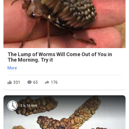
The Lump of Worms Will Come Out of You in
The Morning. Try it
More
301
65
176
3 h 16 min