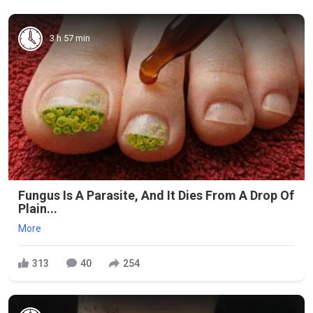
3 h 57 min
Fungus Is A Parasite, And It Dies From A Drop Of
Plain...
More
313
40
254