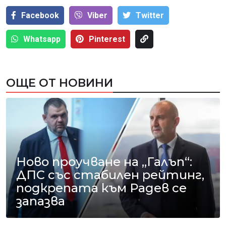
Facebook
Viber
Тwitter
Whatsapp
Pinterest
ОЩЕ ОТ НОВИНИ
Ново проучване на „Галъп“:
ДПС със стабилен рейтинг,
подкрепата към Радев се
запазва