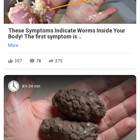
These Symptoms Indicate Worms Inside Your
Body! The first symptom is ..
More
307
78
375
8 h 34 min