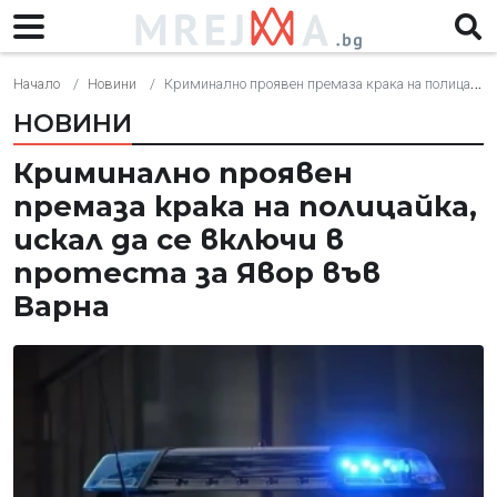
Начало
Новини
Криминално проявен премаза крака на полицайка, искал да се включи в протеста за Явор във Варна
НОВИНИ
Криминално проявен
премаза крака на полицайка,
искал да се включи в
протеста за Явор във
Варна