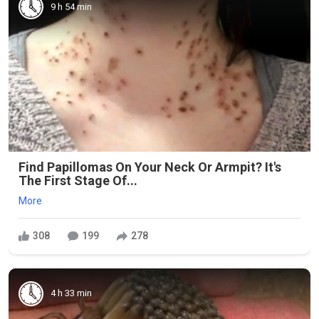
9 h 54 min
Find Papillomas On Your Neck Or Armpit? It's
The First Stage Of...
More
308
199
278
4 h 33 min