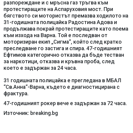
разпореждане и с мръсна газ тръгва към
протестиращите на Аспаруховия мост. При
бягството си мотористът премазва ходилото на
31-годишната полицайка Радостина Адова и
продължава покрай протестиращите като поема
към изхода на Варна. Той е последван от
моторизиран екип „Сигма“, който след кратко
преследване го застига и спира. 47-годишният
Ефтимов категорично отказва да бъде тестван
за наркотици, отказва и кръвна проба, след
което е задържан за 24 часа.
31 годишната полицайка е прегледана в МБАЛ
“Св.Анна“-Варна, където е диагностицирана с
фрактура.
47-годишният рокер вече е задържан за 72 часа.
Източник: breaking.bg