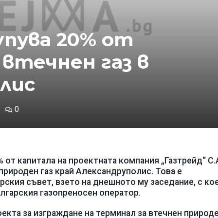
пува 20% от
 втечнен газ в
лис
0
 от капитала на проектната компания „Газтрейд“ С.А
природен газ край Александруполис. Това е
ския съвет, взето на днешното му заседание, с ко
лгарския газопреносен оператор.
оекта за изграждане на терминал за втечнен природе