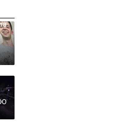
а
та
00