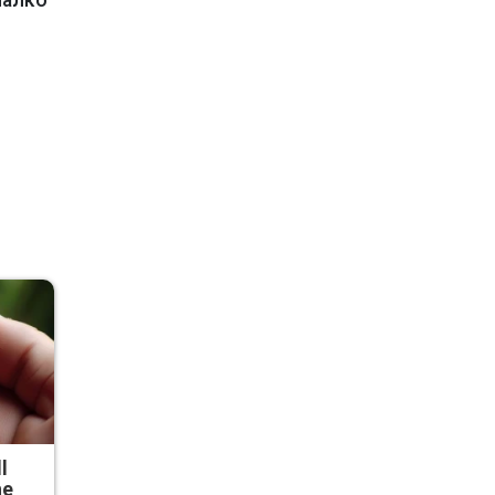
малко
l
he