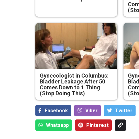
Com
(Sto
Gynecologist in Columbus:
Gyne
Bladder Leakage After 50
Blad
Comes Down to 1 Thing
Com
(Stop Doing This)
(Sto
Facebook
Viber
Тwitter
Whatsapp
Pinterest