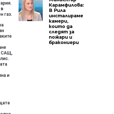
ария.
Карамфилова:
 в
В Рила
н газ.
инсталираме
камери,
ра
които да
ан
следят за
вките
пожари и
бракониери
ане
т САЩ,
лис.
тата
лна и
ащата