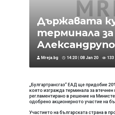
Държавата ку
терминала за
Александрупо
Mreja.bg
14:20 | 08 Jan 20
133
„Булгартрансгаз“ ЕАД ще придобие 20%
която изгражда терминала за втечнен 
регламентирано в решение на Министер
одобрено акционерното участие на бъ
Участието на българската страна в пр