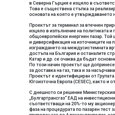
в Северна Гърция е изцяло в съответс
Това е съществена стъпка за реализир
основата на която е утвърждаването н
Проектът за терминал за втечнен прир
изцяло в изпълнение на политиката и
общоевропейски енергиен пазар. Той 
и диверсификация на източниците на пр
изграждането на междусистемната вр
достъпа на България и останалите стр
Катар и др. се очаква да бъдат основ
По този начин проектът ще допринесе
за доставка на газ, така и за насърчав
Проектът е идентифициран от Групата 
Югоизточна Европа (CESEC), както и о
С днешното си решение Министерския
„Булгартрансгаз“ ЕАД на инвестицион
съответстващи на 20%-то му акционер
фаза на процедурата по пазарен тест з