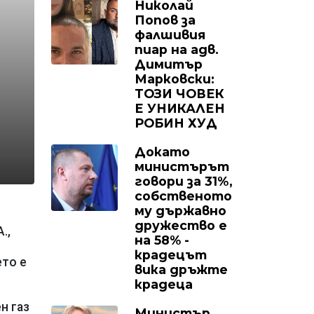
Николай
Попов за
фалшивия
пиар на адв.
Димитър
Марковски:
ТОЗИ ЧОВЕК
Е УНИКАЛЕН
РОБИН ХУД
Докато
министърът
говори за 31%,
собственото
му държавно
дружество е
.,
на 58% -
крадецът
ето е
вика дръжте
крадеца
н газ
Министър