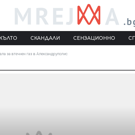
ЖЪЛТО
СКАНДАЛИ
СЕНЗАЦИОННО
С
ала за втечнен газ в Александруполис