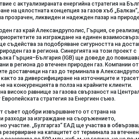
твие с актуализираната енергийна стратегия на Бълг
ане на цялостната концепция за газов хъб „Балкан“,
а прозрачен, ликвиден и надежден пазар на природе
оден газ край Александруполис, Гърция, се реализи
 приоритетите за изграждане на единен взаимосвърз
ще съдейства за подобряване сигурността на доста
ироден газ в региона. Синергията на този проект с
ъзка Гърция–България (IGB) ще доведе до повишав
ани в региона до втечнен природен газ. Компании о
ните доставчици на газ до терминала в Александрупо
 както за диверсифициране на източниците и трасе
ане на конкуренцията в полза на крайните клиенти.
на високо равнище за газова свързаност на Центра
т Европейската стратегия за Енергиен съюз.
т съвет одобри извършването от страна на
ни разходи за изграждане на съоръжението,
но участие. „Булгаргаз“ ЕАД ще участва в обвързв
а резервиране на капацитет от терминала за втечнен