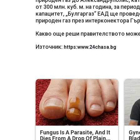
природен газ до Александруполис, като
от 300 млн. куб. м. на година, за пери
капацитет, „Булгаргаз“ ЕАД ще провед
природен газ през интерконектора Гър
Какво още реши правителството может
Източник:
https:www.24chasa.bg
Fungus Is A Parasite, And It
Gyne
Dies From A Drop Of Plain...
Blad