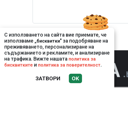
С използването на сайта вие приемате, че
използваме „
" за подобряване на
бисквитки
преживяването, персонализиране на
съдържанието и рекламите, и анализиране
на трафика. Вижте нашата
политика за
и
.
бисквитките
политика за поверителност
ЗАТВОРИ
OK
НОВИНИ
К
Използването и публикуването на част или 
разрешение на Медийна група Асмара ЕООД
РЕКЛАМА
КОНТАКТ