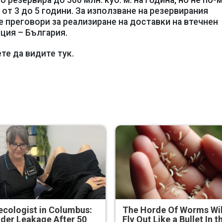
 резервира до 500 млн. куб. м. на година, но не по-
од от 3 до 5 години. За използване на резервирания
е преговори за реализиране на доставки на втечнен
ция – България.
е да видите тук.
cologist in Columbus:
The Horde Of Worms Wil
der Leakage After 50
Fly Out Like a Bullet In t