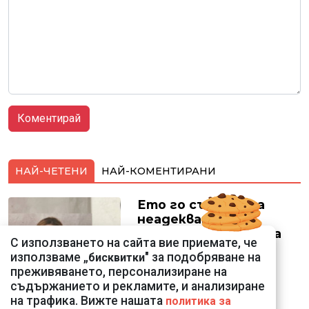
НАЙ-ЧЕТЕНИ
НАЙ-КОМЕНТИРАНИ
Ето го съпруга на
неадекватната
външна министърка
С използването на сайта вие приемате, че
Велислава Петрова
използваме „
" за подобряване на
бисквитки
преживяването, персонализиране на
съдържанието и рекламите, и анализиране
на трафика. Вижте нашата
политика за