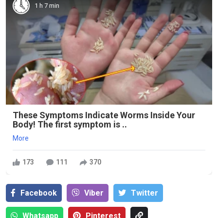
1 h 7 min
These Symptoms Indicate Worms Inside Your
Body! The first symptom is ..
More
173
111
370
Facebook
Viber
Тwitter
Whatsapp
Pinterest