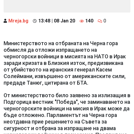
Mreja.bg
13:48 | 08 Jan 20
140
0
Министерството на отбраната на Черна гора
обмисля да отложи изпращането на
черногорски войници в мисията на НАТО в Ирак
заради кризата в Близкия изток, предизвикана
от убийството на иранския генерал Касем
Солеймани, извършено от американските сили,
предаде Танюг, цитирана от БТА.
От министерството било заявено за излизащия в
Подгорица вестник "Победа", че заминаването на
черногорските войници на мисия в Ирак може да
бъде отложено. Парламентът на Черна гора
неотдавна прие решението на Съвета за
сигурност и отбрана за изпращане на двама