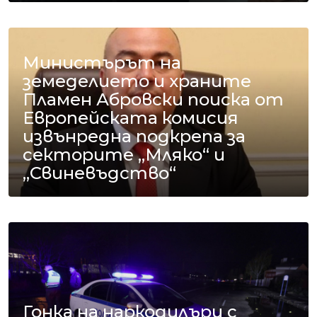
Министърът на
земеделието и храните
Пламен Абровски поиска от
Европейската комисия
извънредна подкрепа за
секторите „Мляко“ и
„Свиневъдство“
Гонка на наркодилъри с