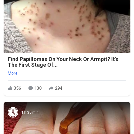
Find Papillomas On Your Neck Or Armpit? It's
The First Stage Of...
More
356
130
294
1 h 35 min