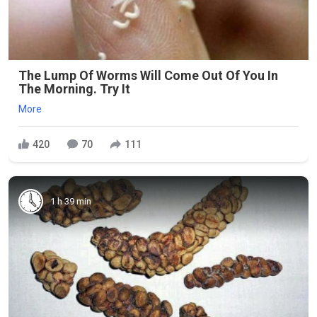
The Lump Of Worms Will Come Out Of You In
The Morning. Try It
More
420
70
111
1 h 39 min