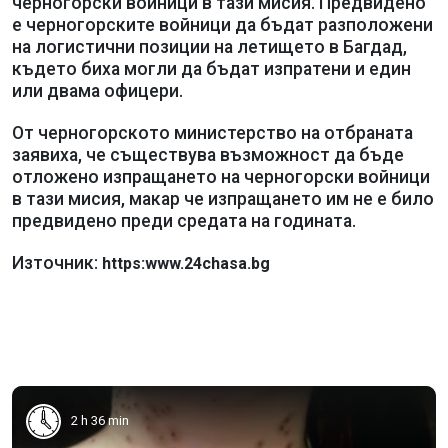
черногорски войници в тази мисия. Предвидено
е черногорските войници да бъдат разположени
на логистични позиции на летището в Багдад,
където биха могли да бъдат изпратени и един
или двама офицери.
От черногорското министерство на отбраната
заявиха, че съществува възможност да бъде
отложено изпращането на черногорски войници
в тази мисия, макар че изпращането им не е било
предвидено преди средата на годината.
Източник:
https:www.24chasa.bg
2 h 36 min