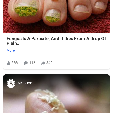
Fungus Is A Parasite, And It Dies From A Drop Of
Plain...
More
388
112
349
6 h 32 min