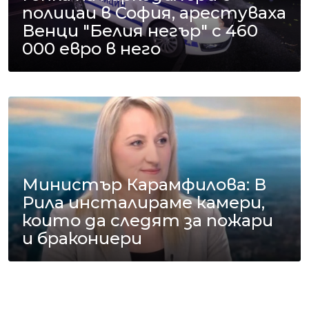
полицаи в София, арестуваха
Венци "Белия негър" с 460
000 евро в него
Министър Карамфилова: В
Рила инсталираме камери,
които да следят за пожари
и бракониери