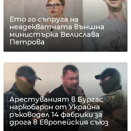
Ето го съпруга на
неадекватната външна
министърка Велислава
Петрова
Арестуваният в Бургас
наркобарон от Украйна
ръководел 14 фабрики за
дрога в Европейския съюз