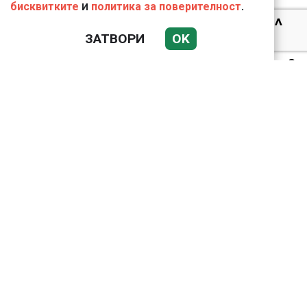
и
.
бисквитките
политика за поверителност
Ким Чен Ун е получил
22 милиарда долара
ЗАТВОРИ
OK
свръхпечалба от
началото на войната в
Украйна
Николай Попов за
фалшивия пиар на адв.
Димитър Марковски:
ТОЗИ ЧОВЕК Е
УНИКАЛЕН РОБИН ХУД
ВИЖТЕ КАК ИВАЙЛО
ФИЛИПОВ
КОНТРОЛИРА