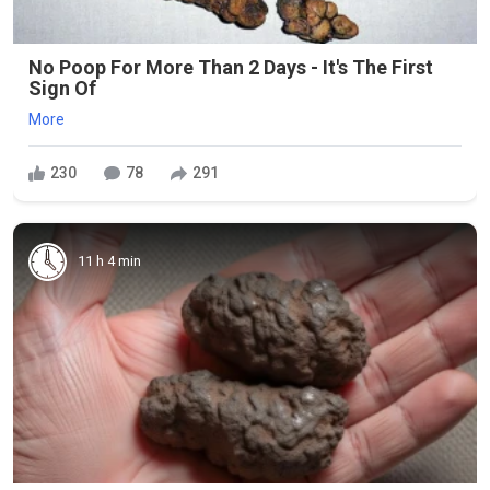
No Poop For More Than 2 Days - It's The First
Sign Of
More
230
78
291
11 h 4 min