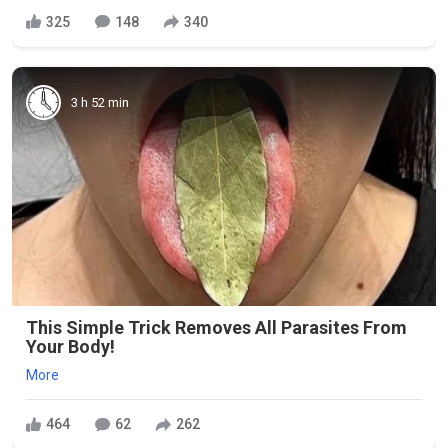
325
148
340
3 h 52 min
This Simple Trick Removes All Parasites From
Your Body!
More
464
62
262